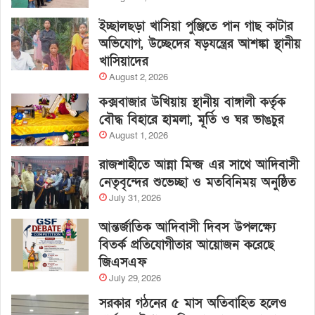
ইচ্ছালছড়া খাসিয়া পুঞ্জিতে পান গাছ কাটার
অভিযোগ, উচ্ছেদের ষড়যন্ত্রের আশঙ্কা স্থানীয়
খাসিয়াদের
August 2, 2026
কক্সবাজার উখিয়ায় স্থানীয় বাঙ্গালী কর্তৃক
বৌদ্ধ বিহারে হামলা, মূর্তি ও ঘর ভাঙচুর
August 1, 2026
রাজশাহীতে আন্না মিন্জ এর সাথে আদিবাসী
নেতৃবৃন্দের শুভেচ্ছা ও মতবিনিময় অনুষ্ঠিত
July 31, 2026
আন্তর্জাতিক আদিবাসী দিবস উপলক্ষ্যে
বিতর্ক প্রতিযোগীতার আয়োজন করেছে
জিএসএফ
July 29, 2026
সরকার গঠনের ৫ মাস অতিবাহিত হলেও