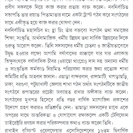
প্রবীণ সকলকে নিয়ে কাজ করার প্রত্যয় ব্যক্ত করেন। নবনির্বাচিত
সভাপতি তার প্রয়াত পিতামাতার নামে একটা ট্রাস্ট গঠন করে সংগঠনের
সাথে একীভূত হয়ে কাজ করার ঘোষণা দেন।
নবনির্বাচিত মহাসচিব মং হ্লা চিং তাঁর বক্তব্যে সংগঠন তথা সমাজের
শিক্ষা, সংস্কৃতি, আর্থসামাজিক, ধর্মীয় উন্নয়ন তথা সার্বিক উন্নয়নের দিকে
গুরুত্ব আরোপ করেন। তিনি সদস্যদের ধর্মীয় চেতনা ও জাতীয়তাবোধে
উদ্বুদ্ধ হওয়ার লক্ষ্যে আগামি বর্ষাবাসের প্রাক্কালে যার যার এলাকায়
ভিক্ষুসংঘকে বর্ষাবাসিক চীবর (ওয়াছো থাংগ্রেং) দান সহ অন্যান্য ধর্মীয়
ও সাংস্কৃতিক কর্মকাণ্ড নিয়মিত পরিচালনা করার জন্য প্রত্যেক শাখা
কমিটির প্রতি আহ্বান জানান। এছাড়া বান্দরবান, রাঙ্গামাটি, খাগড়াছড়ি,
ঢাকা, বরগুণা, পটুয়াখালী জেলায় শাখা গঠন অর্থাৎ সংগঠনটিকে জাতীয়
সংগঠনে রূপান্তরের প্রচেষ্টা অব্যাহত রাখার অঙ্গীকার ব্যক্ত করেন।
সংগঠনের মুখপত্র হিসেবে প্রতি বছর বার্ষিক ম্যাগাজিন প্রকাশের
উদ্যোগ গ্রহণ করারও প্রতিশ্রুতি দেন। তাছাড়া সদস্যদের মাঝে একে
অপরের সাথে আন্তরিকতা ও যোগাযোগ রক্ষাকল্পে একটি টেলিফোন
ডাইরেক্টরি প্রণয়ন করার পরিকল্পনার কথাও ব্যক্ত করেন তিনি।
রাখাইন বুড্ডিস্ট ওয়েলফেয়ার এসোসিয়েশনের ১৬তম দ্বিবার্ষিক