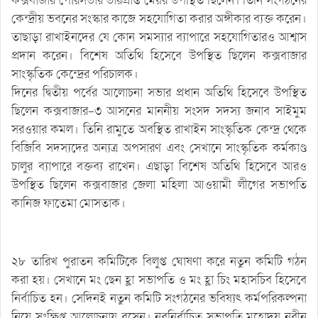
কক্সবাজার পৌরসভার ভারপ্রাপ্ত মেয়র উপস্থিত ছিলেন। তিনি সংগঠনের
কেন্দ্রীয় ভবনের সংস্কার কাজে সহযোগিতা করার অঙ্গীকার ব্যক্ত করেন।
তাছাড়া রাখাইনদের যে কোন সমস্যার ব্যাপারে সহযোগিতারও আশ্বাস
প্রদান করেন। বিশেষ অতিথি হিসেবে উপস্থিত ছিলেন কক্সবাজার
সাংস্কৃতিক কেন্দ্রের পরিচালক।
দিনের দ্বিতীয় পর্বের আলোচনা সভার প্রধান অতিথি হিসেবে উপস্থিত
ছিলেন কক্সবাজার-৩ আসনের মাননীয় সংসদ সদস্য জনাব সাইমুম
সরওয়ার কমল। তিনি রামুতে অবস্থিত রাখাইন সাংস্কৃতিক কেন্দ্র থেকে
বিজিবি সদস্যদের অন্যত্র অপসারণ এবং সেখানে সাংস্কৃতিক কর্মকাণ্ড
চালুর ব্যাপারে বক্তব্য রাখেন। এছাড়া বিশেষ অতিথি হিসেবে আরও
উপস্থিত ছিলেন কক্সবাজার জেলা মহিলা আওয়ামী লীগের সভাপতি
কানিজ ফাতেমা মোসতাক।
২৮ তারিখ পুরাতন কমিটিকে বিলুপ্ত ঘোষণা করে নতুন কমিটি গঠন
করা হয়। সেখানে মং ছেন হ্লা সভাপতি ও মং হ্লা চিং মহাসচিব হিসেবে
নির্বাচিত হন। সেদিনই নতুন কমিটি সংগঠনের ভবিষ্যৎ কর্মপরিকল্পনা
নিয়ে সংক্ষিপ্ত আলোচনায় বসেন। নবনির্বাচিত সভাপতি মহোদয় নবীন