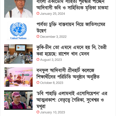
বাংলা একাডেমি সাহিত্য পুরস্কার পাচ্ছেন
আদিবাসী কবি ও সাহিত্যিক মৃত্তিকা চাকমা
January 25, 2024
পার্বত্য চুক্তি বাস্তবায়ন নিয়ে জাতিসংঘের
উদ্বেগ
December 3, 2022
কুকি-চীন তো এমনে এমনে হয় নি, তৈরী
করা হয়েছে: রাশেদ খান মেনন
August 3, 2023
বনফুল আদিবাসী গ্রীনহার্ট কলেজে
শিক্ষার্থীদের পরিচিতি অনুষ্ঠান অনুষ্ঠিত
October 8, 2023
‘চবি পাহাড়ি এলামনাই এসোসিয়েশন’ এর
আত্মপ্রকাশ: নেতৃত্বে গৈরিকা, সুখেশ্বর ও
মথুরা
January 10, 2023