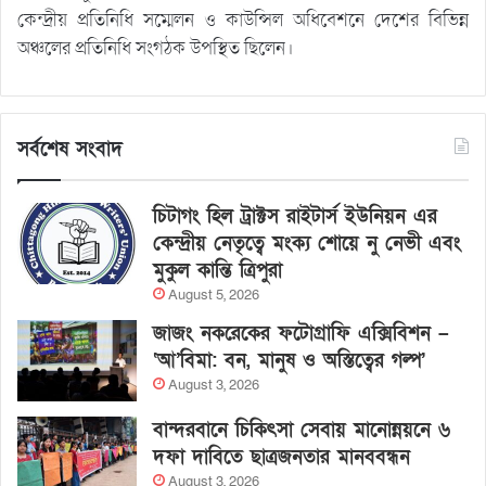
কেন্দ্রীয় প্রতিনিধি সম্মেলন ও কাউন্সিল অধিবেশনে দেশের বিভিন্ন
অঞ্চলের প্রতিনিধি সংগঠক উপস্থিত ছিলেন।
সর্বশেষ সংবাদ
চিটাগং হিল ট্রাক্টস রাইটার্স ইউনিয়ন এর
কেন্দ্রীয় নেতৃত্বে মংক্য শোয়ে নু নেভী এবং
মুকুল কান্তি ত্রিপুরা
August 5, 2026
জাজং নকরেকের ফটোগ্রাফি এক্সিবিশন –
‘আ’বিমা: বন, মানুষ ও অস্তিত্বের গল্প’
August 3, 2026
বান্দরবানে চিকিৎসা সেবায় মানোন্নয়নে ৬
দফা দাবিতে ছাত্রজনতার মানববন্ধন
August 3, 2026