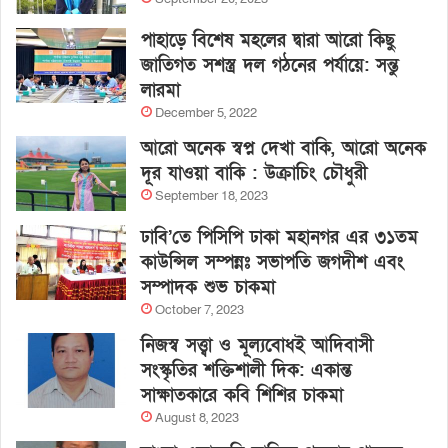
পাহাড়ে বিশেষ মহলের দ্বারা আরো কিছু
জাতিগত সশস্ত্র দল গঠনের পর্যায়ে: সন্তু
লারমা
December 5, 2022
আরো অনেক স্বপ্ন দেখা বাকি, আরো অনেক
দূর যাওয়া বাকি : উক্রাচিং চৌধুরী
September 18, 2023
ঢাবি’তে পিসিপি ঢাকা মহানগর এর ৩১তম
কাউন্সিল সম্পন্নঃ সভাপতি জগদীশ এবং
সম্পাদক শুভ চাকমা
October 7, 2023
নিজস্ব সত্ত্বা ও মূল্যবোধই আদিবাসী
সংস্কৃতির শক্তিশালী দিক: একান্ত
সাক্ষাতকারে কবি শিশির চাকমা
August 8, 2023