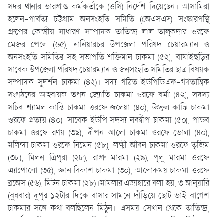
সদর থানার ভারপ্রাপ্ত কর্মকর্তাকে (ওসি) নির্দেশ দিয়েছেন। আসামিরা
হলেন-পার্বত্য চট্টগ্রাম জনসংহতি সমিতি (জেএসএস) সংস্কারপন্থি
গ্রুপের কেন্দ্রীয় সাধারণ সম্পাদক তাতিন্দ্র লাল তালুকদার ওরফে
মেজর পেলে (৬৫), নানিয়ারচর উপজেলা পরিষদ চেয়ারম্যান ও
জনসংহতি সমিতির সহ সভাপতি শক্তিমান চাকমা (৫২), বাঘাইছড়ির
সাবেক উপজেলা পরিষদ চেয়ারম্যান ও জনসংহতি সমিতির ছাত্র বিষয়ক
সম্পাদক সুদর্শন চাকমা (৪২)। সদ্য গঠিত ইউপিডিএফ-গণতান্ত্রিক
সংগঠনের আহ্বায়ক তপন জ্যোতি চাকমা ওরফে বর্মা (৪২), সদস্য
সচিব শ্যামল কান্তি চাকমা ওরফে জলেয়া (৪০), উজ্জ্বল কান্তি চাকমা
ওরফে প্রত্যয় (৪০), সাবেক ইউপি সদস্য নবদ্বীপ চাকমা (৫০), পান্ডব
চাকমা ওরফে রণয় (৩৯), দীপন আলো চাকমা ওরফে ভোলা (৪০),
মলিন্দা চাকমা ওরফে নিমেন (৫৮), লক্ষ্মী জীবন চাকমা ওরফে তুজিম
(৩৮), মিলন ত্রিপুরা (২৮), রাপ্রু মারমা (২৯), পুলু মারমা ওরফে
এ্যাপোলো (৩৫), জ্ঞান বিকাশ চাকমা (৩০), আলোকময় চাকমা ওরফে
ব্রজেস (৫৬), মিটন চাকমা (২৮)।মামলার এজাহারে বলা হয়, ৩ জানুয়ারি
(বুধবার) দুপুর ১২টার দিকে বাসার সামনে দাঁড়িয়ে ছোট ভাই বাগেশ
চাকমার সঙ্গে কথা বলছিলেন মিঠুন। এসময় সেখান থেকে তাতিন্দ্র,