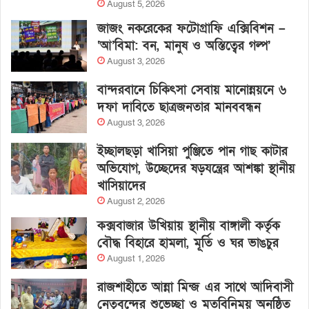
August 5, 2026
জাজং নকরেকের ফটোগ্রাফি এক্সিবিশন –
‘আ’বিমা: বন, মানুষ ও অস্তিত্বের গল্প’
August 3, 2026
বান্দরবানে চিকিৎসা সেবায় মানোন্নয়নে ৬
দফা দাবিতে ছাত্রজনতার মানববন্ধন
August 3, 2026
ইচ্ছালছড়া খাসিয়া পুঞ্জিতে পান গাছ কাটার
অভিযোগ, উচ্ছেদের ষড়যন্ত্রের আশঙ্কা স্থানীয়
খাসিয়াদের
August 2, 2026
কক্সবাজার উখিয়ায় স্থানীয় বাঙ্গালী কর্তৃক
বৌদ্ধ বিহারে হামলা, মূর্তি ও ঘর ভাঙচুর
August 1, 2026
রাজশাহীতে আন্না মিন্জ এর সাথে আদিবাসী
নেতৃবৃন্দের শুভেচ্ছা ও মতবিনিময় অনুষ্ঠিত