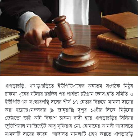
খাগড়াছড়ি: খাগড়াছড়িতে ইউপিডিএফের অন্যতম সংগঠক মিঠুন
চাকমা খুনের ঘটনায় ছয়দিন পর পার্বত্য চট্টগ্রাম জনসংহতি সমিতি ও
ইউপিডিএফ সংস্কারপন্থি দলের শীর্ষ ১৭ নেতার বিরুদ্ধে মামলা দায়ের
করা হয়েছে।মঙ্গলবার (৯ জানুয়ারি) দুপুর ১২টার দিকে মিঠুনের
জেঠাতো ভাই অনি বিকাশ চাকমা বাদী হয়ে খাগড়াছড়ির সিনিয়র
জুডিশিয়াল ম্যাজিস্ট্রেট আবু সুফিয়ান মো. নোমানের আমলী আদালতে
মামলাটি দায়ের করেন। আদালত মামলাটি গ্রহণ করতে খাগড়াছড়ি