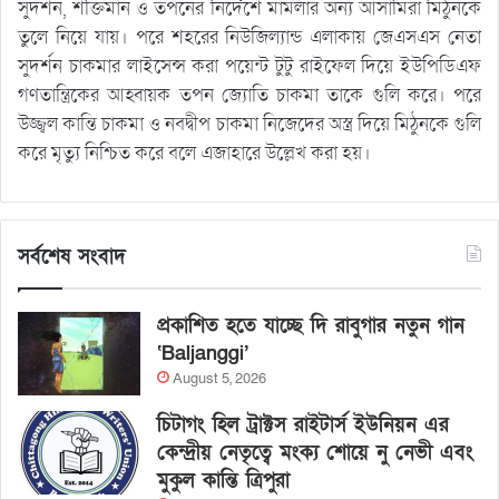
সুদর্শন, শক্তিমান ও তপনের নির্দেশে মামলার অন্য আসামিরা মিঠুনকে
তুলে নিয়ে যায়। পরে শহরের নিউজিল্যান্ড এলাকায় জেএসএস নেতা
সুদর্শন চাকমার লাইসেন্স করা পয়েন্ট টুটু রাইফেল দিয়ে ইউপিডিএফ
গণতান্ত্রিকের আহ্বায়ক তপন জ্যোতি চাকমা তাকে গুলি করে। পরে
উজ্জ্বল কান্তি চাকমা ও নবদ্বীপ চাকমা নিজেদের অস্ত্র দিয়ে মিঠুনকে গুলি
করে মৃত্যু নিশ্চিত করে বলে এজাহারে উল্লেখ করা হয়।
সর্বশেষ সংবাদ
প্রকাশিত হতে যাচ্ছে দি রাবুগার নতুন গান
‘Baljanggi’
August 5, 2026
চিটাগং হিল ট্রাক্টস রাইটার্স ইউনিয়ন এর
কেন্দ্রীয় নেতৃত্বে মংক্য শোয়ে নু নেভী এবং
মুকুল কান্তি ত্রিপুরা