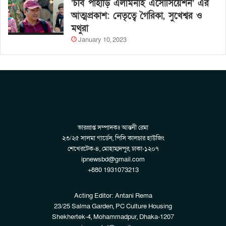
‘চবি পাহাড়ি এলামনাই এসোসিয়েশন’ এর
আত্মপ্রকাশ: নেতৃত্বে গৈরিকা, সুখেশ্বর ও
মথুরা
January 10, 2023
ভারপ্রাপ্ত সম্পাদকঃ আন্তনী রেমা
২৩/২৫ সালমা গার্ডেন, পিসি কালচার হাউজিং
শেখেরটেক-৪, মোহাম্মদপুর, ঢাকা-১২০৭
ipnewsbd@gmail.com
+880 1931073213
Acting Editor: Antani Rema
23/25 Salma Garden, PC Culture Housing
Shekhertek-4, Mohammadpur, Dhaka-1207