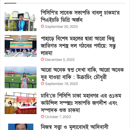
পিসিপি’র সাবেক সভাপতি বাবলু চাকমা’র
পিএইচডি ডিগ্রি অর্জন
September 20, 2023
পাহাড়ে বিশেষ মহলের দ্বারা আরো কিছু
জাতিগত সশস্ত্র দল গঠনের পর্যায়ে: সন্তু
লারমা
December 5, 2022
আরো অনেক স্বপ্ন দেখা বাকি, আরো অনেক
দূর যাওয়া বাকি : উক্রাচিং চৌধুরী
September 18, 2023
ঢাবি’তে পিসিপি ঢাকা মহানগর এর ৩১তম
কাউন্সিল সম্পন্নঃ সভাপতি জগদীশ এবং
সম্পাদক শুভ চাকমা
October 7, 2023
নিজস্ব সত্ত্বা ও মূল্যবোধই আদিবাসী