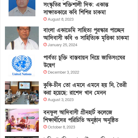
সংস্কৃতির শক্তিশালী দিক: একান্ত
সাক্ষাতকারে কবি শিশির চাকমা
August 8, 2023
বাংলা একাডেমি সাহিত্য পুরস্কার পাচ্ছেন
আদিবাসী কবি ও সাহিত্যিক মৃত্তিকা চাকমা
January 25, 2024
পার্বত্য চুক্তি বাস্তবায়ন নিয়ে জাতিসংঘের
উদ্বেগ
December 3, 2022
কুকি-চীন তো এমনে এমনে হয় নি, তৈরী
করা হয়েছে: রাশেদ খান মেনন
August 3, 2023
বনফুল আদিবাসী গ্রীনহার্ট কলেজে
শিক্ষার্থীদের পরিচিতি অনুষ্ঠান অনুষ্ঠিত
October 8, 2023