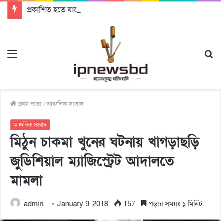
প্রকাশিত হতে যাচ্ছে দি রাবুগার নতুন গান ‘Baljanggi’
Menu
S
fo
প্রথম পাতা
/
আঞ্চলিক সংবাদ
আঞ্চলিক সংবাদ
মিঠুন চাকমা খুনের ঘটনায় খাগড়াছড়ি
জুডিশিয়াল ম্যাজিস্ট্রেট অাদালতে
মামলা
admin
January 9, 2018
157
পড়ার সময়ঃ ১ মিনিট