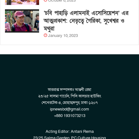
October 8, 2023
‘চবি পাহাড়ি এলামনাই এসোসিয়েশন’ এর
আত্মপ্রকাশ: নেতৃত্বে গৈরিকা, সুখেশ্বর ও
মথুরা
January 10, 2023
ভারপ্রাপ্ত সম্পাদকঃ আন্তনী রেমা
২৩/২৫ সালমা গার্ডেন, পিসি কালচার হাউজিং
শেখেরটেক-৪, মোহাম্মদপুর, ঢাকা-১২০৭
ipnewsbd@gmail.com
+880 1931073213
Acting Editor: Antani Rema
23/25 Salma Garden, PC Culture Housing