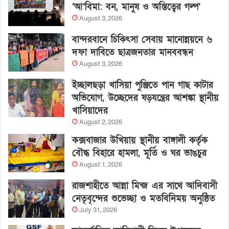
‘আ’বিমা: বন, মানুষ ও অস্তিত্বের গল্প’
August 3, 2026
বান্দরবানে চিকিৎসা সেবায় মানোন্নয়নে ৬
দফা দাবিতে ছাত্রজনতার মানববন্ধন
August 3, 2026
ইচ্ছালছড়া খাসিয়া পুঞ্জিতে পান গাছ কাটার
অভিযোগ, উচ্ছেদের ষড়যন্ত্রের আশঙ্কা স্থানীয়
খাসিয়াদের
August 2, 2026
কক্সবাজার উখিয়ায় স্থানীয় বাঙ্গালী কর্তৃক
বৌদ্ধ বিহারে হামলা, মূর্তি ও ঘর ভাঙচুর
August 1, 2026
রাজশাহীতে আন্না মিন্জ এর সাথে আদিবাসী
নেতৃবৃন্দের শুভেচ্ছা ও মতবিনিময় অনুষ্ঠিত
July 31, 2026