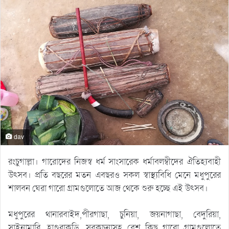
dav
রংচুগাল্লা। গারোদের নিজস্ব ধর্ম সাংসারেক ধর্মাবলম্বীদের ঐতিহ্যবাহী
উৎসব। প্রতি বছরের মতন এবছরও সকল স্বাস্থ্যবিধি মেনে মধুপুরের
শালবন ঘেরা গারো গ্রামগুলোতে আজ থেকে শুরু হচ্ছে এই উৎসব।
মধুপুরের থানারবাইদ,পীরগাছা, চুনিয়া, জয়নাগাছা, বেদুরিয়া,
সাইনামারি, হাগুরাকুড়ি, সবকচনাসহ বেশ কিছু গারো গ্রামগুলোতে