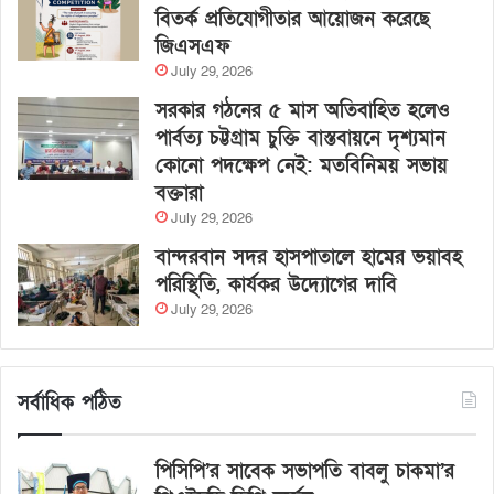
বিতর্ক প্রতিযোগীতার আয়োজন করেছে
জিএসএফ
July 29, 2026
সরকার গঠনের ৫ মাস অতিবাহিত হলেও
পার্বত্য চট্টগ্রাম চুক্তি বাস্তবায়নে দৃশ্যমান
কোনো পদক্ষেপ নেই: মতবিনিময় সভায়
বক্তারা
July 29, 2026
বান্দরবান সদর হাসপাতালে হামের ভয়াবহ
পরিস্থিতি, কার্যকর উদ্যোগের দাবি
July 29, 2026
সর্বাধিক পঠিত
পিসিপি’র সাবেক সভাপতি বাবলু চাকমা’র