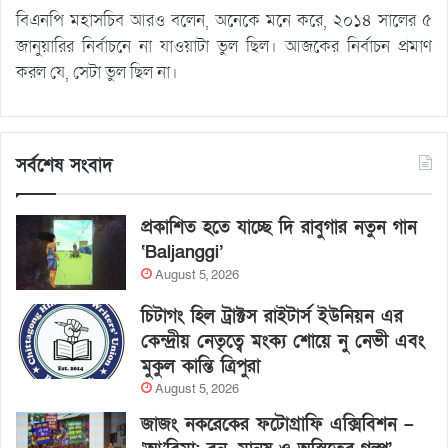
বিএনপি মহাসচিব আরও বলেন, অনেকে মনে করে, ২০১৪ সালের ৫
জানুয়ারির নির্বাচনে না যাওয়াটা ভুল ছিল। আজকের নির্বাচন প্রমাণ
করল যে, সেটা ভুল ছিল না।
সর্বশেষ সংবাদ
প্রকাশিত হতে যাচ্ছে দি রাবুগার নতুন গান
‘Baljanggi’
August 5, 2026
চিটাগং হিল ট্রাক্টস রাইটার্স ইউনিয়ন এর
কেন্দ্রীয় নেতৃত্বে মংক্য শোয়ে নু নেভী এবং
মুকুল কান্তি ত্রিপুরা
August 5, 2026
জাজং নকরেকের ফটোগ্রাফি এক্সিবিশন –