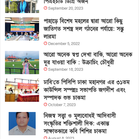
পিএইচডি ডিগ্রি অর্জন
September 20, 2023
পাহাড়ে বিশেষ মহলের দ্বারা আরো কিছু
জাতিগত সশস্ত্র দল গঠনের পর্যায়ে: সন্তু
লারমা
December 5, 2022
আরো অনেক স্বপ্ন দেখা বাকি, আরো অনেক
দূর যাওয়া বাকি : উক্রাচিং চৌধুরী
September 18, 2023
ঢাবি’তে পিসিপি ঢাকা মহানগর এর ৩১তম
কাউন্সিল সম্পন্নঃ সভাপতি জগদীশ এবং
সম্পাদক শুভ চাকমা
October 7, 2023
নিজস্ব সত্ত্বা ও মূল্যবোধই আদিবাসী
সংস্কৃতির শক্তিশালী দিক: একান্ত
সাক্ষাতকারে কবি শিশির চাকমা
August 8, 2023