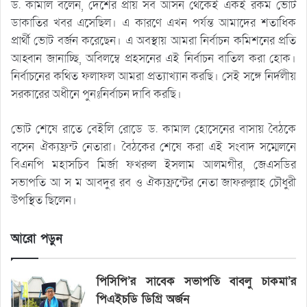
ড. কামাল বলেন, দেশের প্রায় সব আসন থেকেই একই রকম ভোট
ডাকাতির খবর এসেছিল। এ কারণে এখন পর্যন্ত আমাদের শতাধিক
প্রার্থী ভোট বর্জন করেছেন। এ অবস্থায় আমরা নির্বাচন কমিশনের প্রতি
আহ্বান জানাচ্ছি, অবিলম্বে প্রহসনের এই নির্বাচন বাতিল করা হোক।
নির্বাচনের কথিত ফলাফল আমরা প্রত্যাখ্যান করছি। সেই সঙ্গে নির্দলীয়
সরকারের অধীনে পুনঃনির্বাচন দাবি করছি।
ভোট শেষে রাতে বেইলি রোডে ড. কামাল হোসেনের বাসায় বৈঠকে
বসেন ঐক্যফ্রন্ট নেতারা। বৈঠকের শেষে করা এই সংবাদ সম্মেলনে
বিএনপি মহাসচিব মির্জা ফখরুল ইসলাম আলমগীর, জেএসডির
সভাপতি আ স ম আবদুর রব ও ঐক্যফ্রন্টের নেতা জাফরুল্লাহ চৌধুরী
উপস্থিত ছিলেন।
আরো পড়ুন
পিসিপি’র সাবেক সভাপতি বাবলু চাকমা’র
পিএইচডি ডিগ্রি অর্জন