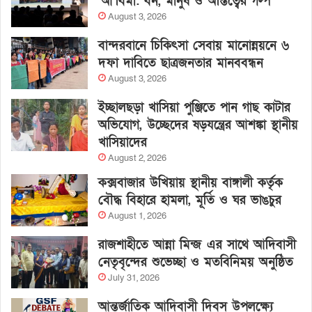
‘আ’বিমা: বন, মানুষ ও অস্তিত্বের গল্প’
August 3, 2026
বান্দরবানে চিকিৎসা সেবায় মানোন্নয়নে ৬
দফা দাবিতে ছাত্রজনতার মানববন্ধন
August 3, 2026
ইচ্ছালছড়া খাসিয়া পুঞ্জিতে পান গাছ কাটার
অভিযোগ, উচ্ছেদের ষড়যন্ত্রের আশঙ্কা স্থানীয়
খাসিয়াদের
August 2, 2026
কক্সবাজার উখিয়ায় স্থানীয় বাঙ্গালী কর্তৃক
বৌদ্ধ বিহারে হামলা, মূর্তি ও ঘর ভাঙচুর
August 1, 2026
রাজশাহীতে আন্না মিন্জ এর সাথে আদিবাসী
নেতৃবৃন্দের শুভেচ্ছা ও মতবিনিময় অনুষ্ঠিত
July 31, 2026
আন্তর্জাতিক আদিবাসী দিবস উপলক্ষ্যে