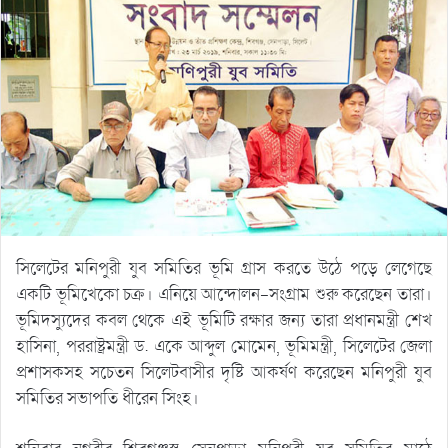
সিলেটের মনিপুরী যুব সমিতির ভূমি গ্রাস করতে উঠে পড়ে লেগেছে
একটি ভূমিখেকো চক্র। এনিয়ে আন্দোলন-সংগ্রাম শুরু করেছেন তারা।
ভূমিদস্যুদের কবল থেকে এই ভূমিটি রক্ষার জন্য তারা প্রধানমন্ত্রী শেখ
হাসিনা, পররাষ্ট্রমন্ত্রী ড. একে আব্দুল মোমেন, ভূমিমন্ত্রী, সিলেটের জেলা
প্রশাসকসহ সচেতন সিলেটবাসীর দৃষ্টি আকর্ষণ করেছেন মনিপুরী যুব
সমিতির সভাপতি ধীরেন সিংহ।