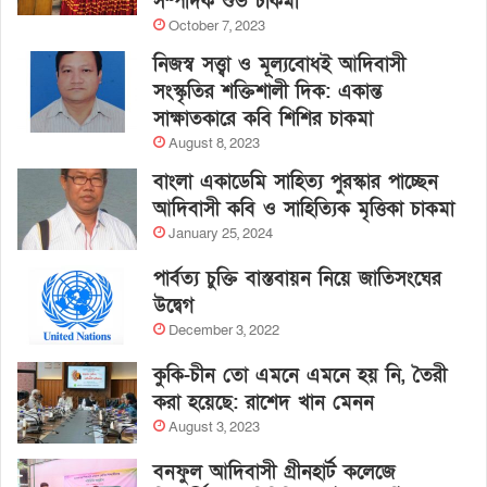
সম্পাদক শুভ চাকমা
October 7, 2023
নিজস্ব সত্ত্বা ও মূল্যবোধই আদিবাসী
সংস্কৃতির শক্তিশালী দিক: একান্ত
সাক্ষাতকারে কবি শিশির চাকমা
August 8, 2023
বাংলা একাডেমি সাহিত্য পুরস্কার পাচ্ছেন
আদিবাসী কবি ও সাহিত্যিক মৃত্তিকা চাকমা
January 25, 2024
পার্বত্য চুক্তি বাস্তবায়ন নিয়ে জাতিসংঘের
উদ্বেগ
December 3, 2022
কুকি-চীন তো এমনে এমনে হয় নি, তৈরী
করা হয়েছে: রাশেদ খান মেনন
August 3, 2023
বনফুল আদিবাসী গ্রীনহার্ট কলেজে