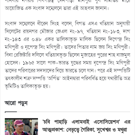
শনিবার নগরীর শিবগঞ্জস্থ সেনপাড়া মনিপুরী যুব সমিতির মাঠে
আয়োজিত এক সংবাদ সম্মেলনে তারা এই আহবান জানান।
সংবাদ সম্মেলনে ধীরেন সিংহ বলেন, বিগত এসএ খতিয়ান অনুযায়ী
সিলেটের রায়নগর মৌজার জেএল নং-৯৭, খতিয়ান নং-১৮৩, দাগ
নং-১৪৩ এর ০.৪৮ একর তালিকাভূক্ত মালিক ছিলেন দিগেন্দ্র সিং
মণিপুরী ও নৃপেন্দ্র সিং মণিপুরী। তাদের পিতার নাম জয় সিং মণিপুরী।
বিনা রেজিষ্টারি দলিলে খতিয়ানভূক্ত ছিলেন মুজাহের পুরের শাহ নাজমুল
হোসেন। ১৯৬৫ সালে পাক-ভারত যুদ্ধের সময় নৃপেন্দ্র সিং মণিপুরী
তাদের পরিবারের সদস্যদের নিয়ে ভারতে চলে যান। পরে এই সম্পত্তিটি
তৎকালীন শত্রু সম্পত্তি ‘অর্পিত’ আইনদ্বারা পরিবর্ধিত হয়ে যথারীতি অত্র
ভূমিটিও তালিকাভূক্ত হয়।
আরো পড়ুন
‘চবি পাহাড়ি এলামনাই এসোসিয়েশন’ এর
আত্মপ্রকাশ: নেতৃত্বে গৈরিকা, সুখেশ্বর ও মথুরা