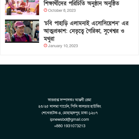
শিক্ষার্থীদের পরিচিতি অনুষ্ঠান অনুষ্ঠিত
October 8, 2023
‘চবি পাহাড়ি এলামনাই এসোসিয়েশন’ এর
আত্মপ্রকাশ: নেতৃত্বে গৈরিকা, সুখেশ্বর ও
মথুরা
January 10, 2023
ভারপ্রাপ্ত সম্পাদকঃ আন্তনী রেমা
২৩/২৫ সালমা গার্ডেন, পিসি কালচার হাউজিং
শেখেরটেক-৪, মোহাম্মদপুর, ঢাকা-১২০৭
ipnewsbd@gmail.com
+880 1931073213