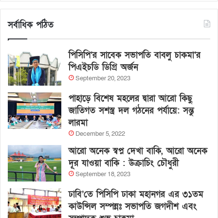
সর্বাধিক পঠিত
পিসিপি’র সাবেক সভাপতি বাবলু চাকমা’র
পিএইচডি ডিগ্রি অর্জন
September 20, 2023
পাহাড়ে বিশেষ মহলের দ্বারা আরো কিছু
জাতিগত সশস্ত্র দল গঠনের পর্যায়ে: সন্তু
লারমা
December 5, 2022
আরো অনেক স্বপ্ন দেখা বাকি, আরো অনেক
দূর যাওয়া বাকি : উক্রাচিং চৌধুরী
September 18, 2023
ঢাবি’তে পিসিপি ঢাকা মহানগর এর ৩১তম
কাউন্সিল সম্পন্নঃ সভাপতি জগদীশ এবং