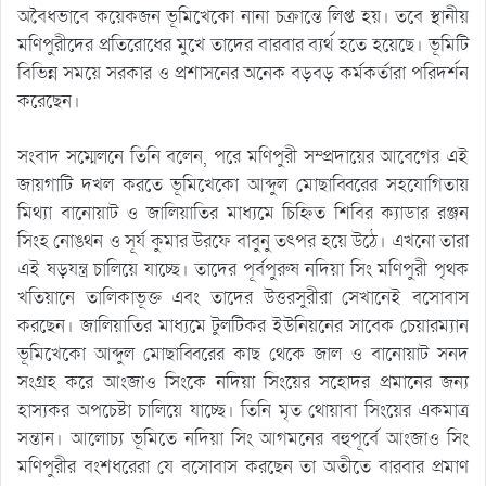
অবৈধভাবে কয়েকজন ভূমিখেকো নানা চক্রান্তে লিপ্ত হয়। তবে স্থানীয়
মণিপুরীদের প্রতিরোধের মুখে তাদের বারবার ব্যর্থ হতে হয়েছে। ভূমিটি
বিভিন্ন সময়ে সরকার ও প্রশাসনের অনেক বড়বড় কর্মকর্তারা পরিদর্শন
করেছেন।
সংবাদ সম্মেলনে তিনি বলেন, পরে মণিপুরী সম্প্রদায়ের আবেগের এই
জায়গাটি দখল করতে ভূমিখেকো আব্দুল মোছাব্বিরের সহযোগিতায়
মিথ্যা বানোয়াট ও জালিয়াতির মাধ্যমে চিহ্নিত শিবির ক্যাডার রঞ্জন
সিংহ নোঙথন ও সূর্য কুমার উরফে বাবুনু তৎপর হয়ে উঠে। এখনো তারা
এই ষড়যন্ত্র চালিয়ে যাচ্ছে। তাদের পূর্বপুরুষ নদিয়া সিং মণিপুরী পৃথক
খতিয়ানে তালিকাভূক্ত এবং তাদের উত্তরসুরীরা সেখানেই বসোবাস
করছেন। জালিয়াতির মাধ্যমে টুলটিকর ইউনিয়নের সাবেক চেয়ারম্যান
ভূমিখেকো আব্দুল মোছাব্বিরের কাছ থেকে জাল ও বানোয়াট সনদ
সংগ্রহ করে আংজাও সিংকে নদিয়া সিংয়ের সহোদর প্রমানের জন্য
হাস্যকর অপচেষ্টা চালিয়ে যাচ্ছে। তিনি মৃত থোয়াবা সিংয়ের একমাত্র
সন্তান। আলোচ্য ভূমিতে নদিয়া সিং আগমনের বহুপূর্বে আংজাও সিং
মণিপুরীর বংশধরেরা যে বসোবাস করছেন তা অতীতে বারবার প্রমাণ