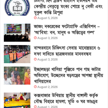
চিটাগং হিল ট্রাক্টস রাইটার্স ইউনিয়ন এর
কেন্দ্রীয় নেতৃত্বে মংক্য শোয়ে নু নেভী এবং
মুকুল কান্তি ত্রিপুরা
August 5, 2026
জাজং নকরেকের ফটোগ্রাফি এক্সিবিশন –
‘আ’বিমা: বন, মানুষ ও অস্তিত্বের গল্প’
August 3, 2026
বান্দরবানে চিকিৎসা সেবায় মানোন্নয়নে ৬
দফা দাবিতে ছাত্রজনতার মানববন্ধন
August 3, 2026
ইচ্ছালছড়া খাসিয়া পুঞ্জিতে পান গাছ কাটার
অভিযোগ, উচ্ছেদের ষড়যন্ত্রের আশঙ্কা স্থানীয়
খাসিয়াদের
August 2, 2026
কক্সবাজার উখিয়ায় স্থানীয় বাঙ্গালী কর্তৃক
বৌদ্ধ বিহারে হামলা, মূর্তি ও ঘর ভাঙচুর
August 1, 2026