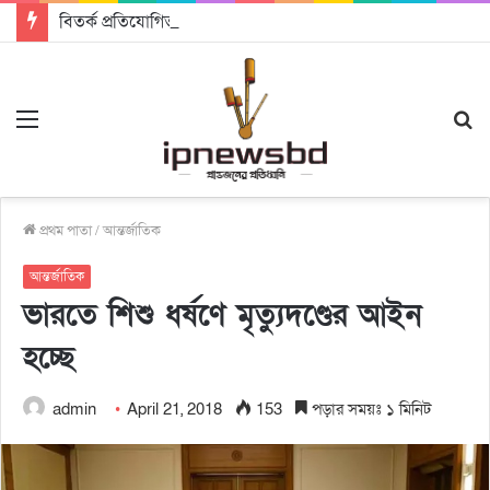
বিতর্ক প্রতিযোগিতায় চ্যাম্পিয়ন জাককানইবি, রানার্স আপ জিএসএফ
Menu
S
fo
প্রথম পাতা
/
আন্তর্জাতিক
আন্তর্জাতিক
ভারতে শিশু ধর্ষণে মৃত্যুদণ্ডের আইন
হচ্ছে
admin
April 21, 2018
153
পড়ার সময়ঃ ১ মিনিট