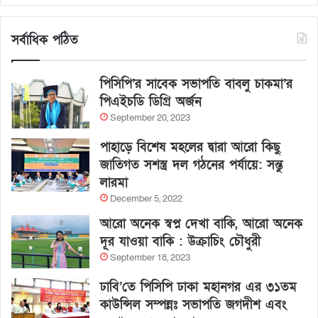
সর্বাধিক পঠিত
পিসিপি’র সাবেক সভাপতি বাবলু চাকমা’র
পিএইচডি ডিগ্রি অর্জন
September 20, 2023
পাহাড়ে বিশেষ মহলের দ্বারা আরো কিছু
জাতিগত সশস্ত্র দল গঠনের পর্যায়ে: সন্তু
লারমা
December 5, 2022
আরো অনেক স্বপ্ন দেখা বাকি, আরো অনেক
দূর যাওয়া বাকি : উক্রাচিং চৌধুরী
September 18, 2023
ঢাবি’তে পিসিপি ঢাকা মহানগর এর ৩১তম
কাউন্সিল সম্পন্নঃ সভাপতি জগদীশ এবং