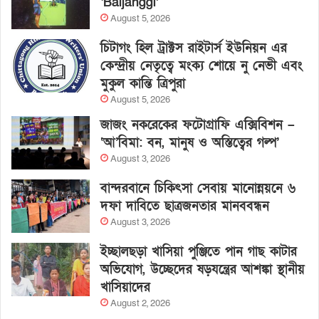
‘Baljanggi’
August 5, 2026
চিটাগং হিল ট্রাক্টস রাইটার্স ইউনিয়ন এর
কেন্দ্রীয় নেতৃত্বে মংক্য শোয়ে নু নেভী এবং
মুকুল কান্তি ত্রিপুরা
August 5, 2026
জাজং নকরেকের ফটোগ্রাফি এক্সিবিশন –
‘আ’বিমা: বন, মানুষ ও অস্তিত্বের গল্প’
August 3, 2026
বান্দরবানে চিকিৎসা সেবায় মানোন্নয়নে ৬
দফা দাবিতে ছাত্রজনতার মানববন্ধন
August 3, 2026
ইচ্ছালছড়া খাসিয়া পুঞ্জিতে পান গাছ কাটার
অভিযোগ, উচ্ছেদের ষড়যন্ত্রের আশঙ্কা স্থানীয়
খাসিয়াদের
August 2, 2026