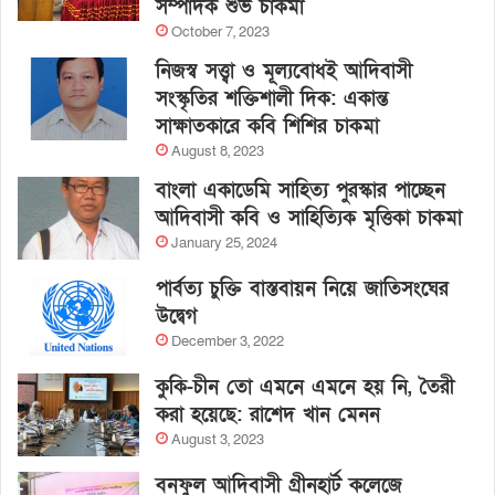
সম্পাদক শুভ চাকমা
October 7, 2023
নিজস্ব সত্ত্বা ও মূল্যবোধই আদিবাসী
সংস্কৃতির শক্তিশালী দিক: একান্ত
সাক্ষাতকারে কবি শিশির চাকমা
August 8, 2023
বাংলা একাডেমি সাহিত্য পুরস্কার পাচ্ছেন
আদিবাসী কবি ও সাহিত্যিক মৃত্তিকা চাকমা
January 25, 2024
পার্বত্য চুক্তি বাস্তবায়ন নিয়ে জাতিসংঘের
উদ্বেগ
December 3, 2022
কুকি-চীন তো এমনে এমনে হয় নি, তৈরী
করা হয়েছে: রাশেদ খান মেনন
August 3, 2023
বনফুল আদিবাসী গ্রীনহার্ট কলেজে