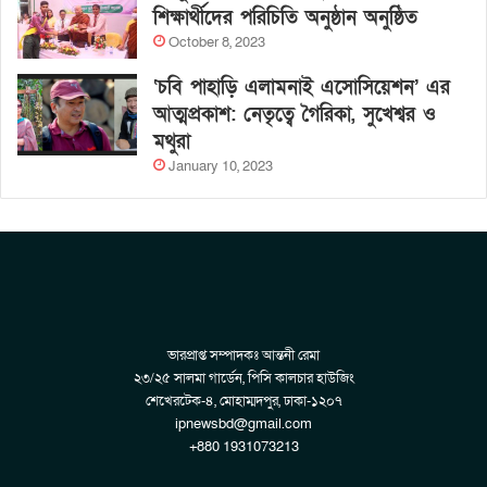
শিক্ষার্থীদের পরিচিতি অনুষ্ঠান অনুষ্ঠিত
October 8, 2023
‘চবি পাহাড়ি এলামনাই এসোসিয়েশন’ এর
আত্মপ্রকাশ: নেতৃত্বে গৈরিকা, সুখেশ্বর ও
মথুরা
January 10, 2023
ভারপ্রাপ্ত সম্পাদকঃ আন্তনী রেমা
২৩/২৫ সালমা গার্ডেন, পিসি কালচার হাউজিং
শেখেরটেক-৪, মোহাম্মদপুর, ঢাকা-১২০৭
ipnewsbd@gmail.com
+880 1931073213