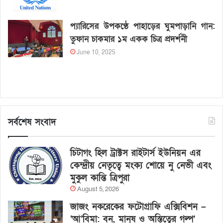
প্যারিসের উপকণ্ঠে পাহাড়ের ঘুমপাড়ানি গান:
তুফান চাকমার ১ম একক চিত্র প্রদর্শনী
June 10, 2025
সর্বশেষ সংবাদ
চিটাগং হিল ট্রাক্টস রাইটার্স ইউনিয়ন এর
কেন্দ্রীয় নেতৃত্বে মংক্য শোয়ে নু নেভী এবং
মুকুল কান্তি ত্রিপুরা
August 5, 2026
জাজং নকরেকের ফটোগ্রাফি এক্সিবিশন –
‘আ’বিমা: বন, মানুষ ও অস্তিত্বের গল্প’