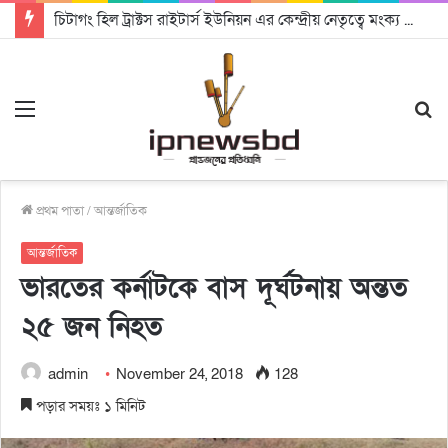
চিটাগং হিল ট্রাক্টস রাইটার্স ইউনিয়ন এর কেন্দ্রীয় নেতৃত্বে মংক্য শোয়ে নু নেভী এবং মুকুল কান্তি ত্রিপুরা
Menu
S
fo
প্রথম পাতা
/
আন্তর্জাতিক
আন্তর্জাতিক
ভারতের কর্নাটকে বাস দূর্ঘটনায় অন্তত
২৫ জন নিহত
admin
November 24, 2018
128
পড়ার সময়ঃ ১ মিনিট