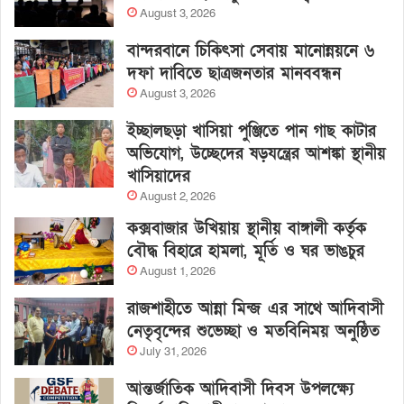
August 3, 2026
বান্দরবানে চিকিৎসা সেবায় মানোন্নয়নে ৬
দফা দাবিতে ছাত্রজনতার মানববন্ধন
August 3, 2026
ইচ্ছালছড়া খাসিয়া পুঞ্জিতে পান গাছ কাটার
অভিযোগ, উচ্ছেদের ষড়যন্ত্রের আশঙ্কা স্থানীয়
খাসিয়াদের
August 2, 2026
কক্সবাজার উখিয়ায় স্থানীয় বাঙ্গালী কর্তৃক
বৌদ্ধ বিহারে হামলা, মূর্তি ও ঘর ভাঙচুর
August 1, 2026
রাজশাহীতে আন্না মিন্জ এর সাথে আদিবাসী
নেতৃবৃন্দের শুভেচ্ছা ও মতবিনিময় অনুষ্ঠিত
July 31, 2026
আন্তর্জাতিক আদিবাসী দিবস উপলক্ষ্যে