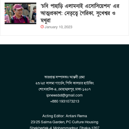
‘চবি পাহাড়ি এলামনাই এসোসিয়েশন’ এর
আত্মপ্রকাশ: নেতৃত্বে গৈরিকা, সুখেশ্বর ও
মথুরা
January 10, 2023
ভারপ্রাপ্ত সম্পাদকঃ আন্তনী রেমা
২৩/২৫ সালমা গার্ডেন, পিসি কালচার হাউজিং
শেখেরটেক-৪, মোহাম্মদপুর, ঢাকা-১২০৭
ipnewsbd@gmail.com
+880 1931073213
Acting Editor: Antani Rema
23/25 Salma Garden, PC Culture Housing
Shekhertek-4, Mohammadpur, Dhaka-1207