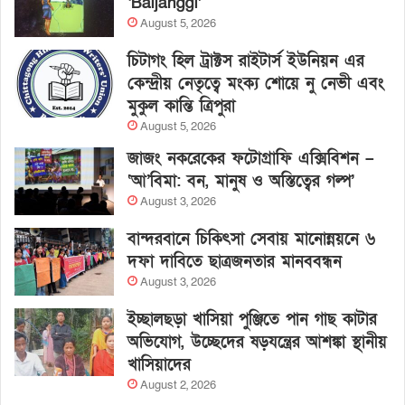
‘Baljanggi’
August 5, 2026
চিটাগং হিল ট্রাক্টস রাইটার্স ইউনিয়ন এর
কেন্দ্রীয় নেতৃত্বে মংক্য শোয়ে নু নেভী এবং
মুকুল কান্তি ত্রিপুরা
August 5, 2026
জাজং নকরেকের ফটোগ্রাফি এক্সিবিশন –
‘আ’বিমা: বন, মানুষ ও অস্তিত্বের গল্প’
August 3, 2026
বান্দরবানে চিকিৎসা সেবায় মানোন্নয়নে ৬
দফা দাবিতে ছাত্রজনতার মানববন্ধন
August 3, 2026
ইচ্ছালছড়া খাসিয়া পুঞ্জিতে পান গাছ কাটার
অভিযোগ, উচ্ছেদের ষড়যন্ত্রের আশঙ্কা স্থানীয়
খাসিয়াদের
August 2, 2026