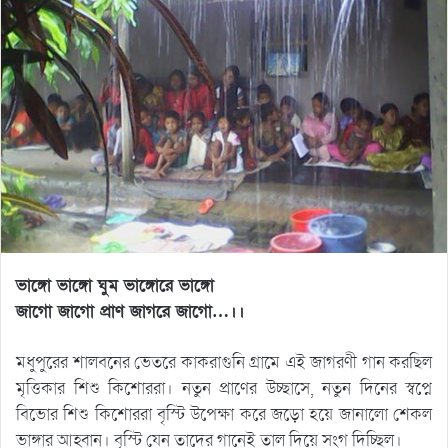
ভাঙ্গো ভাঙ্গো ঘুম ভাঙ্গোরে ভাঙ্গো
জাগো জাগো প্রাণ জাগরে জাগো…।।
মধুপুরের শালবনের ভেতরে কাকরাগুনি গ্রামে এই জাগরণী গান করছিল
মৃত্তিকার শিশু কিশোররা। নতুন প্রাণের উচ্ছাসে, নতুন দিনের স্বপ্নে
বিভোর শিশু কিশোররা বৃস্টি উপেক্ষা করে জড়ো হয়ে জানালো শেকল
ভাঙ্গার আহ্বান। বৃস্টি যেন তাদের গানেই তাল দিয়ে সংগ দিচ্ছিল।