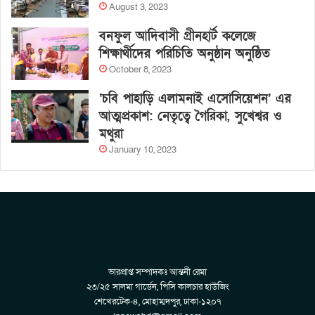
August 3, 2023
বনফুল আদিবাসী গ্রীনহার্ট কলেজে
শিক্ষার্থীদের পরিচিতি অনুষ্ঠান অনুষ্ঠিত
October 8, 2023
‘চবি পাহাড়ি এলামনাই এসোসিয়েশন’ এর
আত্মপ্রকাশ: নেতৃত্বে গৈরিকা, সুখেশ্বর ও
মথুরা
January 10, 2023
ভারপ্রাপ্ত সম্পাদকঃ আন্তনী রেমা
২৩/২৫ সালমা গার্ডেন, পিসি কালচার হাউজিং
শেখেরটেক-৪, মোহাম্মদপুর, ঢাকা-১২০৭