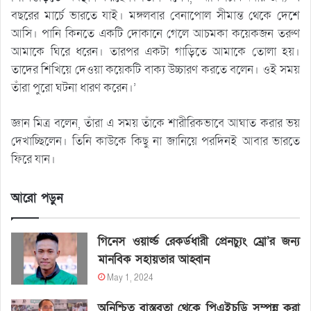
বছরের মার্চে ভারতে যাই। মঙ্গলবার বেনাপোল সীমান্ত থেকে দেশে
আসি। পানি কিনতে একটি দোকানে গেলে আচমকা কয়েকজন তরুণ
আমাকে ঘিরে ধরেন। তারপর একটা গাড়িতে আমাকে তোলা হয়।
তাদের শিখিয়ে দেওয়া কয়েকটি বাক্য উচ্চারণ করতে বলেন। ওই সময়
তাঁরা পুরো ঘটনা ধারণ করেন।’
জ্ঞান মিত্র বলেন, তাঁরা এ সময় তাঁকে শারীরিকভাবে আঘাত করার ভয়
দেখাচ্ছিলেন। তিনি কাউকে কিছু না জানিয়ে পরদিনই আবার ভারতে
ফিরে যান।
আরো পড়ুন
গিনেস ওয়ার্ল্ড রেকর্ডধারী প্রেনচ্যুং ম্রো’র জন্য
মানবিক সহায়তার আহ্বান
May 1, 2024
অনিশ্চিত বাস্তবতা থেকে পিএইচডি সম্পন্ন করা