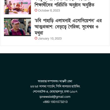
শিক্ষার্থীদের পরিচিতি অনুষ্ঠান অনুষ্ঠিত
October 8, 2023
‘চবি পাহাড়ি এলামনাই এসোসিয়েশন’ এর
আত্মপ্রকাশ: নেতৃত্বে গৈরিকা, সুখেশ্বর ও
মথুরা
January 10, 2023
ভারপ্রাপ্ত সম্পাদকঃ আন্তনী রেমা
২৩/২৫ সালমা গার্ডেন, পিসি কালচার হাউজিং
শেখেরটেক-৪, মোহাম্মদপুর, ঢাকা-১২০৭
ipnewsbd@gmail.com
+880 1931073213