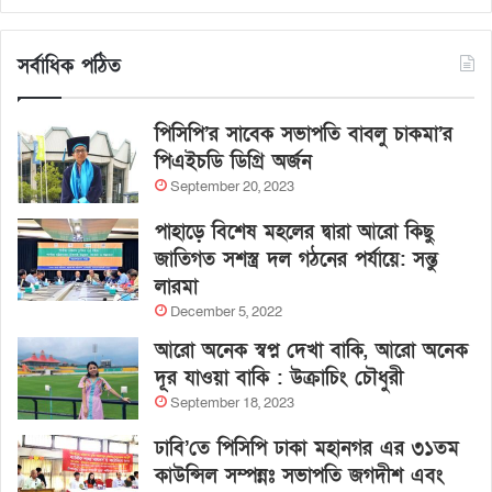
সর্বাধিক পঠিত
পিসিপি’র সাবেক সভাপতি বাবলু চাকমা’র
পিএইচডি ডিগ্রি অর্জন
September 20, 2023
পাহাড়ে বিশেষ মহলের দ্বারা আরো কিছু
জাতিগত সশস্ত্র দল গঠনের পর্যায়ে: সন্তু
লারমা
December 5, 2022
আরো অনেক স্বপ্ন দেখা বাকি, আরো অনেক
দূর যাওয়া বাকি : উক্রাচিং চৌধুরী
September 18, 2023
ঢাবি’তে পিসিপি ঢাকা মহানগর এর ৩১তম
কাউন্সিল সম্পন্নঃ সভাপতি জগদীশ এবং