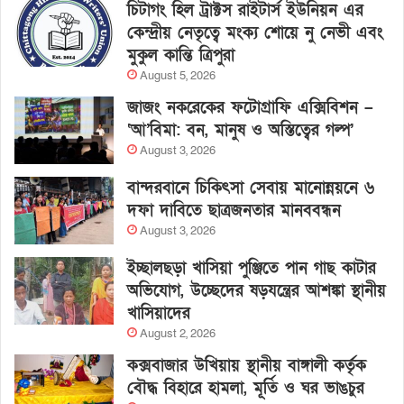
চিটাগং হিল ট্রাক্টস রাইটার্স ইউনিয়ন এর
কেন্দ্রীয় নেতৃত্বে মংক্য শোয়ে নু নেভী এবং
মুকুল কান্তি ত্রিপুরা
August 5, 2026
জাজং নকরেকের ফটোগ্রাফি এক্সিবিশন –
‘আ’বিমা: বন, মানুষ ও অস্তিত্বের গল্প’
August 3, 2026
বান্দরবানে চিকিৎসা সেবায় মানোন্নয়নে ৬
দফা দাবিতে ছাত্রজনতার মানববন্ধন
August 3, 2026
ইচ্ছালছড়া খাসিয়া পুঞ্জিতে পান গাছ কাটার
অভিযোগ, উচ্ছেদের ষড়যন্ত্রের আশঙ্কা স্থানীয়
খাসিয়াদের
August 2, 2026
কক্সবাজার উখিয়ায় স্থানীয় বাঙ্গালী কর্তৃক
বৌদ্ধ বিহারে হামলা, মূর্তি ও ঘর ভাঙচুর