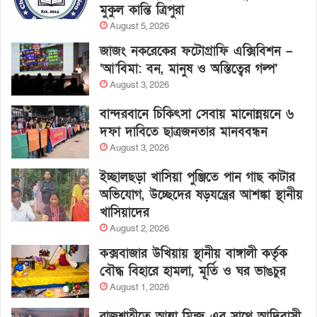
মুকুল কান্তি ত্রিপুরা
August 5, 2026
জাজং নকরেকের ফটোগ্রাফি এক্সিবিশন –
‘আ’বিমা: বন, মানুষ ও অস্তিত্বের গল্প’
August 3, 2026
বান্দরবানে চিকিৎসা সেবায় মানোন্নয়নে ৬
দফা দাবিতে ছাত্রজনতার মানববন্ধন
August 3, 2026
ইচ্ছালছড়া খাসিয়া পুঞ্জিতে পান গাছ কাটার
অভিযোগ, উচ্ছেদের ষড়যন্ত্রের আশঙ্কা স্থানীয়
খাসিয়াদের
August 2, 2026
কক্সবাজার উখিয়ায় স্থানীয় বাঙ্গালী কর্তৃক
বৌদ্ধ বিহারে হামলা, মূর্তি ও ঘর ভাঙচুর
August 1, 2026
রাজশাহীতে আন্না মিন্জ এর সাথে আদিবাসী