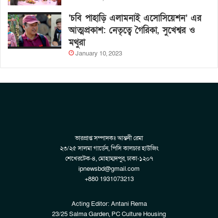
‘চবি পাহাড়ি এলামনাই এসোসিয়েশন’ এর
আত্মপ্রকাশ: নেতৃত্বে গৈরিকা, সুখেশ্বর ও
মথুরা
January 10, 2023
ভারপ্রাপ্ত সম্পাদকঃ আন্তনী রেমা
২৩/২৫ সালমা গার্ডেন, পিসি কালচার হাউজিং
শেখেরটেক-৪, মোহাম্মদপুর, ঢাকা-১২০৭
ipnewsbd@gmail.com
+880 1931073213
Acting Editor: Antani Rema
23/25 Salma Garden, PC Culture Housing