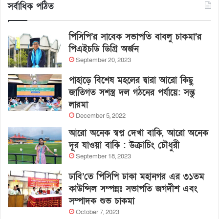
সর্বাধিক পঠিত
পিসিপি’র সাবেক সভাপতি বাবলু চাকমা’র
পিএইচডি ডিগ্রি অর্জন
September 20, 2023
পাহাড়ে বিশেষ মহলের দ্বারা আরো কিছু
জাতিগত সশস্ত্র দল গঠনের পর্যায়ে: সন্তু
লারমা
December 5, 2022
আরো অনেক স্বপ্ন দেখা বাকি, আরো অনেক
দূর যাওয়া বাকি : উক্রাচিং চৌধুরী
September 18, 2023
ঢাবি’তে পিসিপি ঢাকা মহানগর এর ৩১তম
কাউন্সিল সম্পন্নঃ সভাপতি জগদীশ এবং
সম্পাদক শুভ চাকমা
October 7, 2023