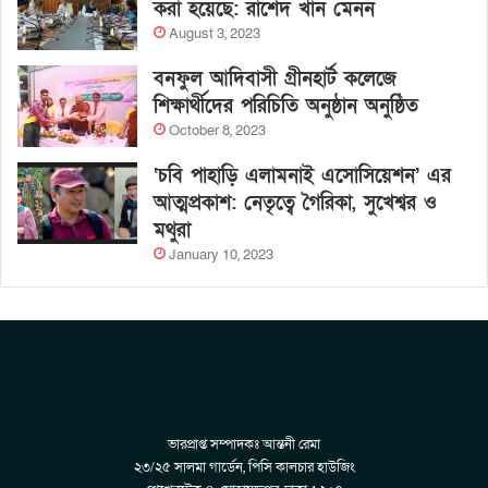
করা হয়েছে: রাশেদ খান মেনন
August 3, 2023
বনফুল আদিবাসী গ্রীনহার্ট কলেজে
শিক্ষার্থীদের পরিচিতি অনুষ্ঠান অনুষ্ঠিত
October 8, 2023
‘চবি পাহাড়ি এলামনাই এসোসিয়েশন’ এর
আত্মপ্রকাশ: নেতৃত্বে গৈরিকা, সুখেশ্বর ও
মথুরা
January 10, 2023
ভারপ্রাপ্ত সম্পাদকঃ আন্তনী রেমা
২৩/২৫ সালমা গার্ডেন, পিসি কালচার হাউজিং