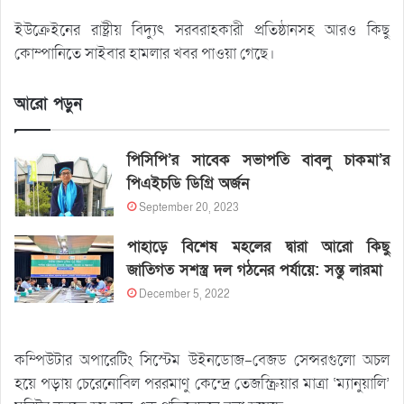
ইউক্রেইনের রাষ্ট্রীয় বিদ্যুৎ সরবরাহকারী প্রতিষ্ঠানসহ আরও কিছু
কোম্পানিতে সাইবার হামলার খবর পাওয়া গেছে।
আরো পড়ুন
পিসিপি’র সাবেক সভাপতি বাবলু চাকমা’র
পিএইচডি ডিগ্রি অর্জন
September 20, 2023
পাহাড়ে বিশেষ মহলের দ্বারা আরো কিছু
জাতিগত সশস্ত্র দল গঠনের পর্যায়ে: সন্তু লারমা
December 5, 2022
কম্পিউটার অপারেটিং সিস্টেম উইনডোজ-বেজড সেন্সরগুলো অচল
হয়ে পড়ায় চেরেনোবিল পররমাণু কেন্দ্রে তেজস্ক্রিয়ার মাত্রা ‘ম্যানুয়ালি’