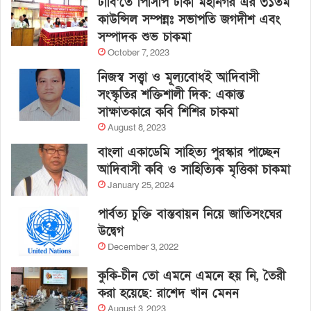
ঢাবি’তে পিসিপি ঢাকা মহানগর এর ৩১তম
কাউন্সিল সম্পন্নঃ সভাপতি জগদীশ এবং
সম্পাদক শুভ চাকমা
October 7, 2023
নিজস্ব সত্ত্বা ও মূল্যবোধই আদিবাসী
সংস্কৃতির শক্তিশালী দিক: একান্ত
সাক্ষাতকারে কবি শিশির চাকমা
August 8, 2023
বাংলা একাডেমি সাহিত্য পুরস্কার পাচ্ছেন
আদিবাসী কবি ও সাহিত্যিক মৃত্তিকা চাকমা
January 25, 2024
পার্বত্য চুক্তি বাস্তবায়ন নিয়ে জাতিসংঘের
উদ্বেগ
December 3, 2022
কুকি-চীন তো এমনে এমনে হয় নি, তৈরী
করা হয়েছে: রাশেদ খান মেনন
August 3, 2023