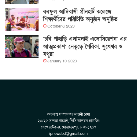
বনফুল আদিবাসী গ্রীনহার্ট কলেজে
শিক্ষার্থীদের পরিচিতি অনুষ্ঠান অনুষ্ঠিত
October 8, 2023
‘চবি পাহাড়ি এলামনাই এসোসিয়েশন’ এর
আত্মপ্রকাশ: নেতৃত্বে গৈরিকা, সুখেশ্বর ও
মথুরা
January 10, 2023
ভারপ্রাপ্ত সম্পাদকঃ আন্তনী রেমা
২৩/২৫ সালমা গার্ডেন, পিসি কালচার হাউজিং
শেখেরটেক-৪, মোহাম্মদপুর, ঢাকা-১২০৭
ipnewsbd@gmail.com