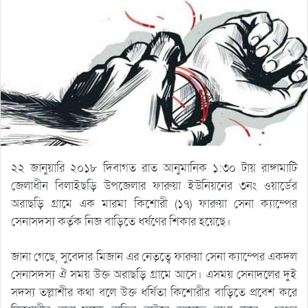
২২ জানুয়ারি ২০১৮ দিবাগত রাত আনুমানিক ১:৩০ টায় রাঙ্গামাটি
জেলাধীন বিলাইছড়ি উপজেলার ফারুয়া ইউনিয়নের ৩নং ওয়ার্ডের
অরাছড়ি গ্রামে এক মারমা কিশোরী (১৭) ফারুয়া সেনা ক্যাম্পের
সেনাসদস্য কর্তৃক নিজ বাড়িতে ধর্ষণের শিকার হয়েছে।
জানা গেছে, সুবেদার মিজান এর নেতৃত্বে ফারুয়া সেনা ক্যাম্পের একদল
সেনাসদস্য ঐ সময় উক্ত অরাছড়ি গ্রামে আসে। এসময় সেনাদলের দুই
সদস্য তল্লাশীর কথা বলে উক্ত ধর্ষিতা কিশোরীর বাড়িতে প্রবেশ করে