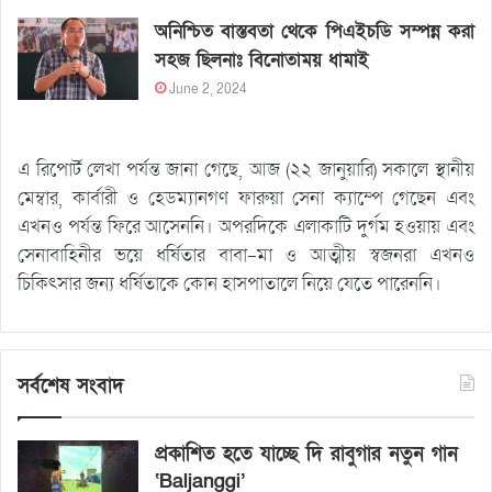
অনিশ্চিত বাস্তবতা থেকে পিএইচডি সম্পন্ন করা
সহজ ছিলনাঃ বিনোতাময় ধামাই
June 2, 2024
এ রিপোর্ট লেখা পর্যন্ত জানা গেছে, আজ (২২ জানুয়ারি) সকালে স্থানীয়
মেম্বার, কার্বারী ও হেডম্যানগণ ফারুয়া সেনা ক্যাম্পে গেছেন এবং
এখনও পর্যন্ত ফিরে আসেননি। অপরদিকে এলাকাটি দুর্গম হওয়ায় এবং
সেনাবাহিনীর ভয়ে ধর্ষিতার বাবা-মা ও আত্মীয় স্বজনরা এখনও
চিকিৎসার জন্য ধর্ষিতাকে কোন হাসপাতালে নিয়ে যেতে পারেননি।
সর্বশেষ সংবাদ
প্রকাশিত হতে যাচ্ছে দি রাবুগার নতুন গান
‘Baljanggi’