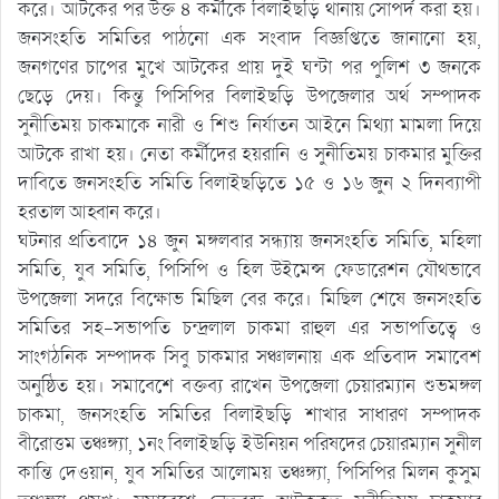
করে। আটকের পর উক্ত ৪ কর্মীকে বিলাইছড়ি থানায় সোপর্দ করা হয়।
জনসংহতি সমিতির পাঠনো এক সংবাদ বিজ্ঞপ্তিতে জানানো হয়,
জনগণের চাপের মুখে আটকের প্রায় দুই ঘন্টা পর পুলিশ ৩ জনকে
ছেড়ে দেয়। কিন্তু পিসিপির বিলাইছড়ি উপজেলার অর্থ সম্পাদক
সুনীতিময় চাকমাকে নারী ও শিশু নির্যাতন আইনে মিথ্যা মামলা দিয়ে
আটকে রাখা হয়। নেতা কর্মীদের হয়রানি ও সুনীতিময় চাকমার মুক্তির
দাবিতে জনসংহতি সমিতি বিলাইছড়িতে ১৫ ও ১৬ জুন ২ দিনব্যাপী
হরতাল আহ্বান করে।
ঘটনার প্রতিবাদে ১৪ জুন মঙ্গলবার সন্ধ্যায় জনসংহতি সমিতি, মহিলা
সমিতি, যুব সমিতি, পিসিপি ও হিল উইমেন্স ফেডারেশন যৌথভাবে
উপজেলা সদরে বিক্ষোভ মিছিল বের করে। মিছিল শেষে জনসংহতি
সমিতির সহ-সভাপতি চন্দ্রলাল চাকমা রাহুল এর সভাপতিত্বে ও
সাংগঠনিক সম্পাদক সিবু চাকমার সঞ্চালনায় এক প্রতিবাদ সমাবেশ
অনুষ্ঠিত হয়। সমাবেশে বক্তব্য রাখেন উপজেলা চেয়ারম্যান শুভমঙ্গল
চাকমা, জনসংহতি সমিতির বিলাইছড়ি শাখার সাধারণ সম্পাদক
বীরোত্তম তঞ্চঙ্গ্যা, ১নং বিলাইছড়ি ইউনিয়ন পরিষদের চেয়ারম্যান সুনীল
কান্তি দেওয়ান, যুব সমিতির আলোময় তঞ্চঙ্গ্যা, পিসিপির মিলন কুসুম