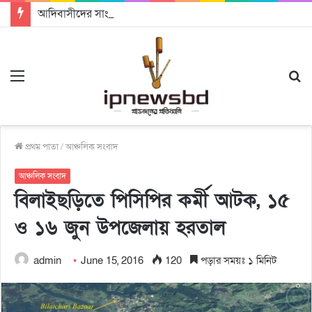
আদিবাসীদের সাংবিধানিক ও আইনগত স্বীকৃতি দিতে কার্যকর উদ্যোগ গ্রহণ করার আহবানঃ আন্তর্জাতিক আদিবাসী দিবসে বক্তারা
Menu
S
fo
প্রথম পাতা
/
আঞ্চলিক সংবাদ
আঞ্চলিক সংবাদ
বিলাইছড়িতে পিসিপির কর্মী আটক, ১৫
ও ১৬ জুন উপজেলায় হরতাল
admin
June 15, 2016
120
পড়ার সময়ঃ ১ মিনিট