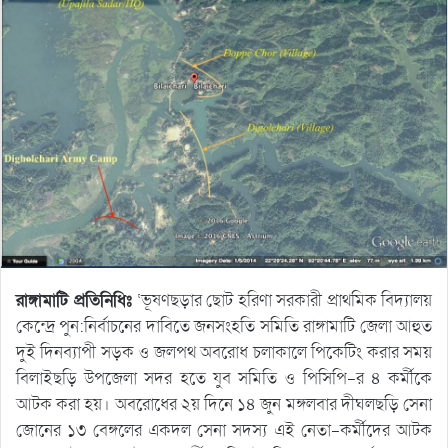
রাঙ্গামাটি প্রতিনিধিঃ
‘ভূষণছড়ার ছোট হরিণা সরকারী প্রাথমিক বিদ্যালয়
কেন্দ্রে পুন:নির্বাচনের দাবিতে জনসংহতি সমিতি রাঙ্গামাটি জেলা আহুত
দুই দিনব্যাপী সড়ক ও জলপথ অবরোধ চলাকালে পিকেটিং করার সময়
বিলাইছড়ি উপজেলা সদর হতে যুব সমিতি ও পিসিপি-র ৪ কর্মীকে
আটক করা হয়। অবরোধের ২য় দিনে ১৪ জুন মঙ্গলবার দীঘলছড়ি সেনা
জোনের ১৩ বেঙ্গলের একদল সেনা সদস্য এই নেতা-কর্মীদের আটক