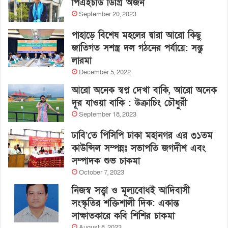
পিএইচডি ডিগ্রি অর্জন
September 20, 2023
পাহাড়ে বিশেষ মহলের দ্বারা আরো কিছু
জাতিগত সশস্ত্র দল গঠনের পর্যায়ে: সন্তু
লারমা
December 5, 2022
আরো অনেক স্বপ্ন দেখা বাকি, আরো অনেক
দূর যাওয়া বাকি : উক্রাচিং চৌধুরী
September 18, 2023
ঢাবি’তে পিসিপি ঢাকা মহানগর এর ৩১তম
কাউন্সিল সম্পন্নঃ সভাপতি জগদীশ এবং
সম্পাদক শুভ চাকমা
October 7, 2023
নিজস্ব সত্ত্বা ও মূল্যবোধই আদিবাসী
সংস্কৃতির শক্তিশালী দিক: একান্ত
সাক্ষাতকারে কবি শিশির চাকমা
August 8, 2023