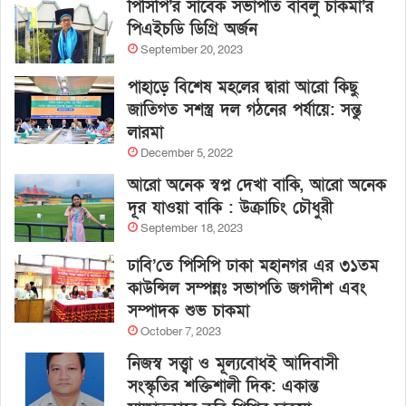
পিসিপি’র সাবেক সভাপতি বাবলু চাকমা’র
পিএইচডি ডিগ্রি অর্জন
September 20, 2023
পাহাড়ে বিশেষ মহলের দ্বারা আরো কিছু
জাতিগত সশস্ত্র দল গঠনের পর্যায়ে: সন্তু
লারমা
December 5, 2022
আরো অনেক স্বপ্ন দেখা বাকি, আরো অনেক
দূর যাওয়া বাকি : উক্রাচিং চৌধুরী
September 18, 2023
ঢাবি’তে পিসিপি ঢাকা মহানগর এর ৩১তম
কাউন্সিল সম্পন্নঃ সভাপতি জগদীশ এবং
সম্পাদক শুভ চাকমা
October 7, 2023
নিজস্ব সত্ত্বা ও মূল্যবোধই আদিবাসী
সংস্কৃতির শক্তিশালী দিক: একান্ত