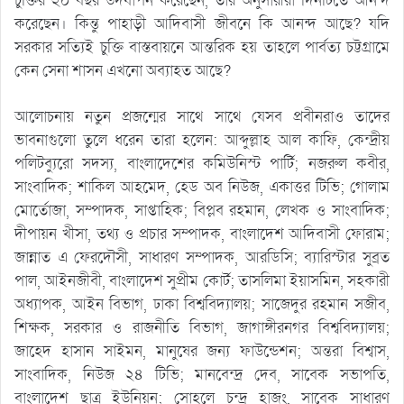
চুক্তির ২০ বছর উদযাপন করেছেন, তার অনুসারীরা দিনটিতে আনন্দ
করেছেন। কিন্তু পাহাড়ী আদিবাসী জীবনে কি আনন্দ আছে? যদি
সরকার সত্যিই চুক্তি বাস্তবায়নে আন্তরিক হয় তাহলে পার্বত্য চট্টগ্রামে
কেন সেনা শাসন এখনো অব্যাহত আছে?
আলোচনায় নতুন প্রজন্মের সাথে সাথে যেসব প্রবীনরাও তাদের
ভাবনাগুলো তুলে ধরেন তারা হলেন: আব্দুল্লাহ আল কাফি, কেন্দ্রীয়
পলিটব্যুরো সদস্য, বাংলাদেশের কমিউনিস্ট পার্টি; নজরুল কবীর,
সাংবাদিক; শাকিল আহমেদ, হেড অব নিউজ, একাত্তর টিভি; গোলাম
মোর্তোজা, সম্পাদক, সাপ্তাহিক; বিপ্লব রহমান, লেখক ও সাংবাদিক;
দীপায়ন খীসা, তথ্য ও প্রচার সম্পাদক, বাংলাদেশ আদিবাসী ফোরাম;
জান্নাত এ ফেরদৌসী, সাধারণ সম্পাদক, আরডিসি; ব্যারিস্টার সুব্রত
পাল, আইনজীবী, বাংলাদেশ সুপ্রীম কোর্ট; তাসলিমা ইয়াসমিন, সহকারী
অধ্যাপক, আইন বিভাগ, ঢাকা বিশ্ববিদ্যালয়; সাজেদুর রহমান সজীব,
শিক্ষক, সরকার ও রাজনীতি বিভাগ, জাগাঙ্গীরনগর বিশ্ববিদ্যালয়;
জাহেদ হাসান সাইমন, মানুষের জন্য ফাউন্ডেশন; অন্তরা বিশ্বাস,
সাংবাদিক, নিউজ ২৪ টিভি; মানবেন্দ্র দেব, সাবেক সভাপতি,
বাংলাদেশ ছাত্র ইউনিয়ন; সোহলে চন্দ্র হাজং, সাবেক সাধারণ