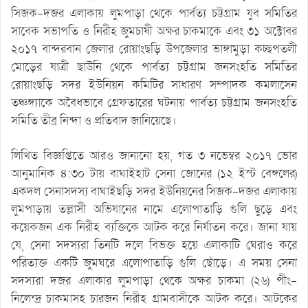
সিজক-দজর এলাকায় লুমপাড়া থেকে পার্বত্য চট্টগ্রাম যুব সমিতির
সাবেক সভাপতি ও নিরীহ জুমচাষী অক্ষর চাকমাকে এবং ৩১ অক্টোবর
২০১৭ বান্দরবান জেলার রোয়াংছড়ি উপজেলার ভাঙ্গামুড়া কচ্ছপতলী
মোড়ের যাত্রী ছাউনি থেকে পার্বত্য চট্টগ্রাম জনসংহতি সমিতির
রোয়াংছড়ি সদর ইউনিয়ন কমিটির সাধারণ সম্পাদক কমলাসেন
তঞ্চঙ্গ্যাকে অবৈধভাবে গ্রেফতারের ঘটনায় পার্বত্য চট্টগ্রাম জনসংহতি
সমিতি তীব্র নিন্দা ও প্রতিবাদ জানিয়েছে।
লিখিত বিজ্ঞপ্তিতে আরও জানানো হয়, গত ৩ নভেম্বর ২০১৭ ভোর
আনুমানিক ৪:৩০ টায় বাঘাইহাট সেনা জোনের (১২ ইস্ট বেঙ্গলের)
একদল সেনাসদস্য বাঘাইছড়ি সদর ইউনিয়নের সিজক-দজর এলাকায়
লুমপাড়ায় তল্লাসী অভিযানের নামে এলোপাতাড়ি গুলি ছুড়ে এবং
কয়েকজন এক নিরীহ ব্যক্তিকে আটক করে নির্যাতন করে। জানা যায়
যে, সেনা সদস্যরা তিনটি দলে বিভক্ত হয়ে এলাকাটি ঘেরাও করে
পরিত্যক্ত একটি জুমঘরে এলোপাতাড়ি গুলি ছোঁড়ে। এ সময় সেনা
সদস্যরা দজর এলাকার লুমপাড়া থেকে অক্ষর চাকমা (২৬) পীং-
নিলেন্দ্র চাকমাসহ চারজন নিরীহ গ্রামবাসীকে আটক করে। আটকের