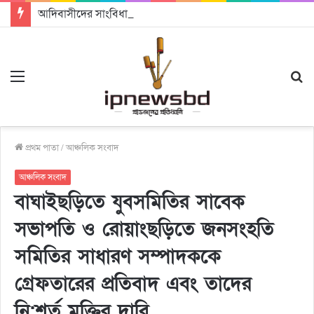
আদিবাসীদের সাংবিধানিক ও আইনগত স্বীকৃতি দিতে কার্যকর উদ্যোগ গ্রহণ করার আহবানঃ আন্তর্জাতিক আদিবাসী দিবসে বক্তারা
Menu
S
fo
প্রথম পাতা
/
আঞ্চলিক সংবাদ
আঞ্চলিক সংবাদ
বাঘাইছড়িতে যুবসমিতির সাবেক
সভাপতি ও রোয়াংছড়িতে জনসংহতি
সমিতির সাধারণ সম্পাদককে
গ্রেফতারের প্রতিবাদ এবং তাদের
নি:শর্ত মুক্তির দাবি