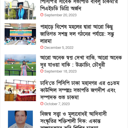
পিসিপি’র সাবেক সভাপতি বাবলু চাকমা’র
পিএইচডি ডিগ্রি অর্জন
September 20, 2023
পাহাড়ে বিশেষ মহলের দ্বারা আরো কিছু
জাতিগত সশস্ত্র দল গঠনের পর্যায়ে: সন্তু
লারমা
December 5, 2022
আরো অনেক স্বপ্ন দেখা বাকি, আরো অনেক
দূর যাওয়া বাকি : উক্রাচিং চৌধুরী
September 18, 2023
ঢাবি’তে পিসিপি ঢাকা মহানগর এর ৩১তম
কাউন্সিল সম্পন্নঃ সভাপতি জগদীশ এবং
সম্পাদক শুভ চাকমা
October 7, 2023
নিজস্ব সত্ত্বা ও মূল্যবোধই আদিবাসী
সংস্কৃতির শক্তিশালী দিক: একান্ত