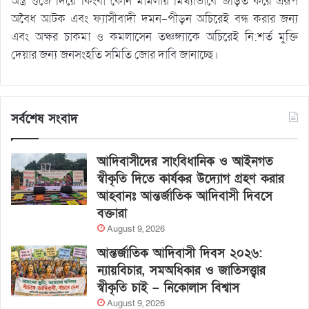
অস্ত্র গুঁজে দিয়ে কিংবা কোন মামলায় মিথ্যাভাবে জড়িত করে এরূপ
অবৈধ আটক এবং ফ্যাসীবাদী দমন-পীড়ন অচিরেই বন্ধ করার জন্য
এবং অক্ষর চাকমা ও কমলাসেন তঞ্চঙ্গ্যাকে অচিরেই নি:শর্ত মুক্তি
দেয়ার জন্য জনসংহতি সমিতি জোর দাবি জানাচ্ছে।
সর্বশেষ সংবাদ
আদিবাসীদের সাংবিধানিক ও আইনগত
স্বীকৃতি দিতে কার্যকর উদ্যোগ গ্রহণ করার
আহবানঃ আন্তর্জাতিক আদিবাসী দিবসে
বক্তারা
August 9, 2026
আন্তর্জাতিক আদিবাসী দিবস ২০২৬:
ন্যায়বিচার, সমঅধিকার ও জাতিসত্ত্বার
স্বীকৃতি চাই – নিকোলাস বিশ্বাস
August 9, 2026