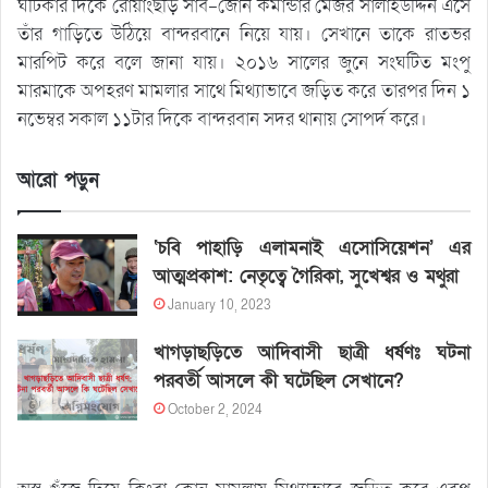
ঘটিকার দিকে রোয়াংছড়ি সাব-জোন কমান্ডার মেজর সালাহউদ্দিন এসে
তাঁর গাড়িতে উঠিয়ে বান্দরবানে নিয়ে যায়। সেখানে তাকে রাতভর
মারপিট করে বলে জানা যায়। ২০১৬ সালের জুনে সংঘটিত মংপু
মারমাকে অপহরণ মামলার সাথে মিথ্যাভাবে জড়িত করে তারপর দিন ১
নভেম্বর সকাল ১১টার দিকে বান্দরবান সদর থানায় সোপর্দ করে।
আরো পড়ুন
‘চবি পাহাড়ি এলামনাই এসোসিয়েশন’ এর
আত্মপ্রকাশ: নেতৃত্বে গৈরিকা, সুখেশ্বর ও মথুরা
January 10, 2023
খাগড়াছড়িতে আদিবাসী ছাত্রী ধর্ষণঃ ঘটনা
পরবর্তী আসলে কী ঘটেছিল সেখানে?
October 2, 2024