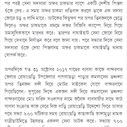
পর পরই সেনা সদস্যরা অক্ষর চাকমার ব্যাগে একটি দেশীয় পিস্তল
গুঁজে দেয়। এ সময় অক্ষর চাকমা প্রতিবাদ করলে তাকে এক সদস্য
জোরে চড় ও লাথি মারে। আটকের কিছুক্ষণ পর অপর তিনজনকে ছেড়ে
দিলেও অক্ষর চাকমাকে প্রথমে দজর বিজিবি ক্যাম্পে নিয়ে গিয়ে
অমানুষিকভাবে মারধর করে। তারপর বাঘাইহাট সেনা জোনে নিয়ে
গিয়ে সেখানে নির্যাতন করে বলে জানা যায়। পরে সন্ধ্যার দিকে সেনা
সদস্যরা গুঁজে দেয়া পিস্তলসহ অক্ষর চাকমাকে বাঘাইছড়ি থানায়
সোপর্দ করে।
অপরদিকে গত ৩১ অক্টোবর ২০১৭ গাছের ব্যবসা কাজে বান্দরবার
জেলার রোয়াংছড়ি উপজেলার পাগলাছড়া পাড়ার কমলাসেন তঞ্চঙ্গ্যা
অপর তিনজন সঙ্গী নিয়ে মোটর সাইকেল যোগে বান্দরবানে
গিয়েছিলেন। দুপুরের দিকে একজন সঙ্গী নিয়ে কমলাসেন তঞ্চঙ্গ্যা
বান্দরবানের মোঃ ফরিদ সওদাগর নামে জনৈক ব্যবসায়ীর সাথে কাঠ
ব্যবসা সংক্রান্ত কাজ সেরে নিজ বাড়ি রোয়াংছড়ি উদ্দেশ্যে ফিরে আসার
পথে সন্ধ্যা ৬.০০ ঘটিকার সময় রোয়াংছড়ি কাছাকাছি ভাঙ্গামুড়া নামক
যাত্রীছাউনিতে টহলরত একদল সেনা আটক করে। সন্ধ্যায় ৭.০০