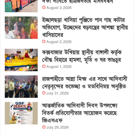
দফা দাবিতে ছাত্রজনতার মানববন্ধন
August 3, 2026
ইচ্ছালছড়া খাসিয়া পুঞ্জিতে পান গাছ কাটার
অভিযোগ, উচ্ছেদের ষড়যন্ত্রের আশঙ্কা স্থানীয়
খাসিয়াদের
August 2, 2026
কক্সবাজার উখিয়ায় স্থানীয় বাঙ্গালী কর্তৃক
বৌদ্ধ বিহারে হামলা, মূর্তি ও ঘর ভাঙচুর
August 1, 2026
রাজশাহীতে আন্না মিন্জ এর সাথে আদিবাসী
নেতৃবৃন্দের শুভেচ্ছা ও মতবিনিময় অনুষ্ঠিত
July 31, 2026
আন্তর্জাতিক আদিবাসী দিবস উপলক্ষ্যে
বিতর্ক প্রতিযোগীতার আয়োজন করেছে
জিএসএফ
July 29, 2026