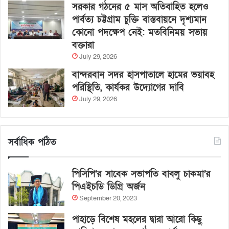
সরকার গঠনের ৫ মাস অতিবাহিত হলেও
পার্বত্য চট্টগ্রাম চুক্তি বাস্তবায়নে দৃশ্যমান
কোনো পদক্ষেপ নেই: মতবিনিময় সভায়
বক্তারা
July 29, 2026
বান্দরবান সদর হাসপাতালে হামের ভয়াবহ
পরিস্থিতি, কার্যকর উদ্যোগের দাবি
July 29, 2026
সর্বাধিক পঠিত
পিসিপি’র সাবেক সভাপতি বাবলু চাকমা’র
পিএইচডি ডিগ্রি অর্জন
September 20, 2023
পাহাড়ে বিশেষ মহলের দ্বারা আরো কিছু