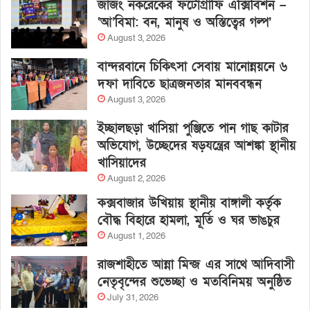
জাজং নকরেকের ফটোগ্রাফি এক্সিবিশন –
‘আ’বিমা: বন, মানুষ ও অস্তিত্বের গল্প’
August 3, 2026
বান্দরবানে চিকিৎসা সেবায় মানোন্নয়নে ৬
দফা দাবিতে ছাত্রজনতার মানববন্ধন
August 3, 2026
ইচ্ছালছড়া খাসিয়া পুঞ্জিতে পান গাছ কাটার
অভিযোগ, উচ্ছেদের ষড়যন্ত্রের আশঙ্কা স্থানীয়
খাসিয়াদের
August 2, 2026
কক্সবাজার উখিয়ায় স্থানীয় বাঙ্গালী কর্তৃক
বৌদ্ধ বিহারে হামলা, মূর্তি ও ঘর ভাঙচুর
August 1, 2026
রাজশাহীতে আন্না মিন্জ এর সাথে আদিবাসী
নেতৃবৃন্দের শুভেচ্ছা ও মতবিনিময় অনুষ্ঠিত
July 31, 2026