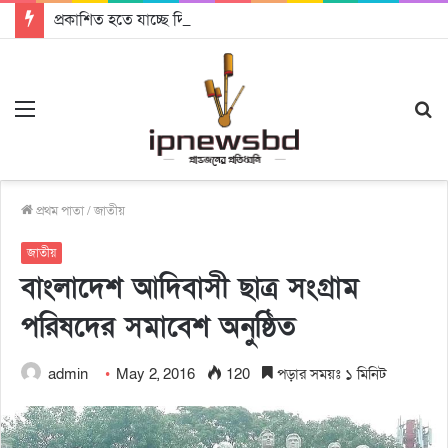
প্রকাশিত হতে যাচ্ছে দি রাবুগার নতুন গান ‘Baljanggi’
Menu
S
fo
প্রথম পাতা
/
জাতীয়
জাতীয়
বাংলাদেশ আদিবাসী ছাত্র সংগ্রাম
পরিষদের সমাবেশ অনুষ্ঠিত
admin
May 2, 2016
120
পড়ার সময়ঃ ১ মিনিট