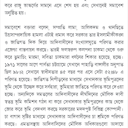
করে রাজু ভাস্কর্যের সামনে এসে শেষ হয় এবং সেখানেই সমাবেশ
অনুষ্ঠিত হয়।
সমাবেশে বক্তারা বলেন, সম্প্রতি লামা, আলিকদম ও থানছিতে
উগ্রসাম্প্রদায়িক হামলা এটাই প্রমান করে সরকার তার ইসলামীকীকরন
ও জাতিগত দিক দিয়ে আদিবাসীদের সংখ্যালঘুতে পরিণত করার
এজেন্ডা বাস্তবায়ন করছে। তারই ফলস্বরুপ কলপনা চাকমা থেকে শুরু
করে তুমাচিং মারমা, সবিতা চাকমারা ধর্ষনের শিকার হয়েছে, হচ্ছে।
১৯৭১ সালের আগে পার্বত্য চট্টগ্রামে যেখানে পাহাড়ি বাঙ্গালীর অনুপাত
ছিল ৯৮ঃ২ সেখানে স্বাধীনতার ৪৫ বছর পর এসে সেটা ৫২ঃ৪৮ এ
পরিণত হয়েছে। জাতিগত নিপীড়নের মাধ্যমে সেখানকার ভূমিপুত্রদের
ভূমি থেকে উচ্ছেদ করে সর্বহারা, ভুমিহারা জাতিতে পরিণত করে দেওয়া
হচ্ছে। অন্যদিকে সমতলের আদিবাসীদের দীর্ঘদিনের মৌলিক দাবী
স্বতন্ত্র ভূমি কমিশন গঠন না করে সেখানকার ভূমিপুত্রদের কাছ থেকে
জোর করে ভূমি বেদখল করছে সরকারের মদদপুষ্ট বিভিন্ন কোম্পানী।
চা বাগান সৃষ্টির মাধ্যমে সেখানকার আদিবাসীদের চা শ্রমিকে পরিণত
করছে। এমতাবস্থায় আদিবাসিদের মৌলিক অধিকারগুলো আদায়ে