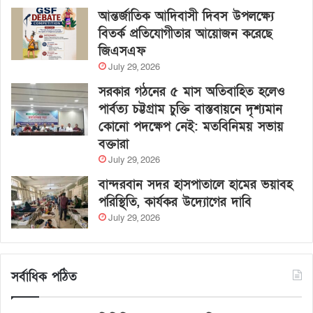
আন্তর্জাতিক আদিবাসী দিবস উপলক্ষ্যে
বিতর্ক প্রতিযোগীতার আয়োজন করেছে
জিএসএফ
July 29, 2026
সরকার গঠনের ৫ মাস অতিবাহিত হলেও
পার্বত্য চট্টগ্রাম চুক্তি বাস্তবায়নে দৃশ্যমান
কোনো পদক্ষেপ নেই: মতবিনিময় সভায়
বক্তারা
July 29, 2026
বান্দরবান সদর হাসপাতালে হামের ভয়াবহ
পরিস্থিতি, কার্যকর উদ্যোগের দাবি
July 29, 2026
সর্বাধিক পঠিত