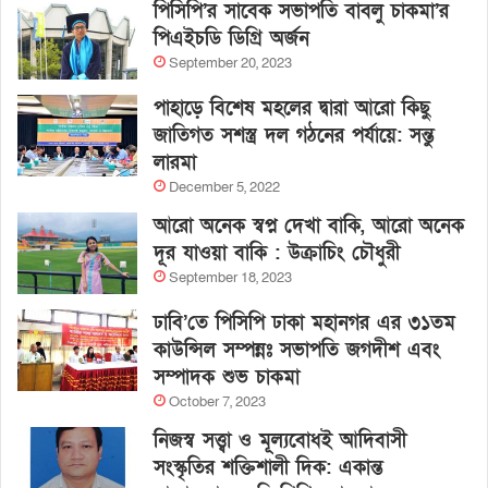
পিসিপি’র সাবেক সভাপতি বাবলু চাকমা’র
পিএইচডি ডিগ্রি অর্জন
September 20, 2023
পাহাড়ে বিশেষ মহলের দ্বারা আরো কিছু
জাতিগত সশস্ত্র দল গঠনের পর্যায়ে: সন্তু
লারমা
December 5, 2022
আরো অনেক স্বপ্ন দেখা বাকি, আরো অনেক
দূর যাওয়া বাকি : উক্রাচিং চৌধুরী
September 18, 2023
ঢাবি’তে পিসিপি ঢাকা মহানগর এর ৩১তম
কাউন্সিল সম্পন্নঃ সভাপতি জগদীশ এবং
সম্পাদক শুভ চাকমা
October 7, 2023
নিজস্ব সত্ত্বা ও মূল্যবোধই আদিবাসী
সংস্কৃতির শক্তিশালী দিক: একান্ত