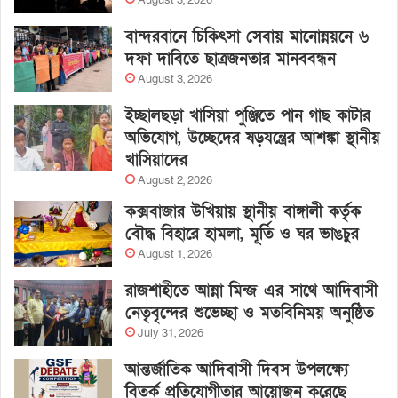
August 3, 2026
বান্দরবানে চিকিৎসা সেবায় মানোন্নয়নে ৬
দফা দাবিতে ছাত্রজনতার মানববন্ধন
August 3, 2026
ইচ্ছালছড়া খাসিয়া পুঞ্জিতে পান গাছ কাটার
অভিযোগ, উচ্ছেদের ষড়যন্ত্রের আশঙ্কা স্থানীয়
খাসিয়াদের
August 2, 2026
কক্সবাজার উখিয়ায় স্থানীয় বাঙ্গালী কর্তৃক
বৌদ্ধ বিহারে হামলা, মূর্তি ও ঘর ভাঙচুর
August 1, 2026
রাজশাহীতে আন্না মিন্জ এর সাথে আদিবাসী
নেতৃবৃন্দের শুভেচ্ছা ও মতবিনিময় অনুষ্ঠিত
July 31, 2026
আন্তর্জাতিক আদিবাসী দিবস উপলক্ষ্যে
বিতর্ক প্রতিযোগীতার আয়োজন করেছে