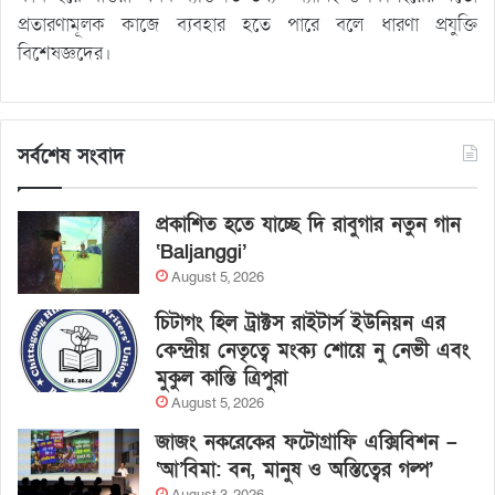
প্রতারণামূলক কাজে ব্যবহার হতে পারে বলে ধারণা প্রযুক্তি
বিশেষজ্ঞদের।
সর্বশেষ সংবাদ
প্রকাশিত হতে যাচ্ছে দি রাবুগার নতুন গান
‘Baljanggi’
August 5, 2026
চিটাগং হিল ট্রাক্টস রাইটার্স ইউনিয়ন এর
কেন্দ্রীয় নেতৃত্বে মংক্য শোয়ে নু নেভী এবং
মুকুল কান্তি ত্রিপুরা
August 5, 2026
জাজং নকরেকের ফটোগ্রাফি এক্সিবিশন –
‘আ’বিমা: বন, মানুষ ও অস্তিত্বের গল্প’