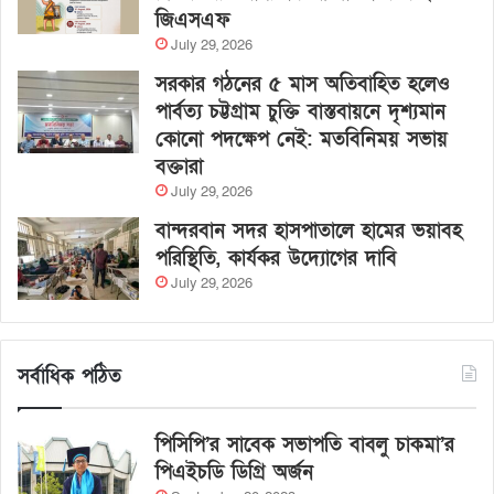
জিএসএফ
July 29, 2026
সরকার গঠনের ৫ মাস অতিবাহিত হলেও
পার্বত্য চট্টগ্রাম চুক্তি বাস্তবায়নে দৃশ্যমান
কোনো পদক্ষেপ নেই: মতবিনিময় সভায়
বক্তারা
July 29, 2026
বান্দরবান সদর হাসপাতালে হামের ভয়াবহ
পরিস্থিতি, কার্যকর উদ্যোগের দাবি
July 29, 2026
সর্বাধিক পঠিত
পিসিপি’র সাবেক সভাপতি বাবলু চাকমা’র
পিএইচডি ডিগ্রি অর্জন