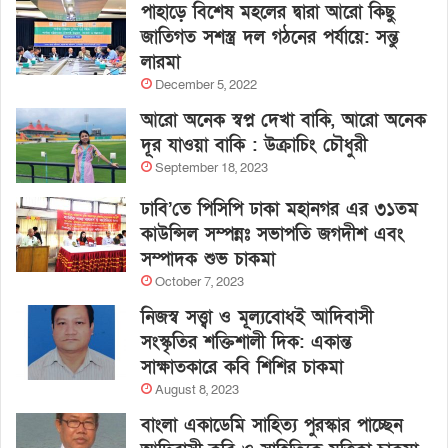
পাহাড়ে বিশেষ মহলের দ্বারা আরো কিছু
জাতিগত সশস্ত্র দল গঠনের পর্যায়ে: সন্তু
লারমা
December 5, 2022
আরো অনেক স্বপ্ন দেখা বাকি, আরো অনেক
দূর যাওয়া বাকি : উক্রাচিং চৌধুরী
September 18, 2023
ঢাবি’তে পিসিপি ঢাকা মহানগর এর ৩১তম
কাউন্সিল সম্পন্নঃ সভাপতি জগদীশ এবং
সম্পাদক শুভ চাকমা
October 7, 2023
নিজস্ব সত্ত্বা ও মূল্যবোধই আদিবাসী
সংস্কৃতির শক্তিশালী দিক: একান্ত
সাক্ষাতকারে কবি শিশির চাকমা
August 8, 2023
বাংলা একাডেমি সাহিত্য পুরস্কার পাচ্ছেন