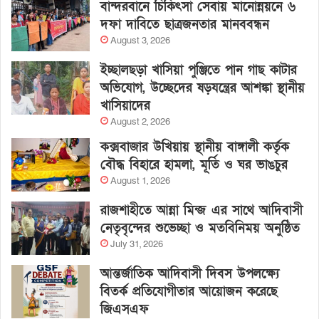
বান্দরবানে চিকিৎসা সেবায় মানোন্নয়নে ৬
দফা দাবিতে ছাত্রজনতার মানববন্ধন
August 3, 2026
ইচ্ছালছড়া খাসিয়া পুঞ্জিতে পান গাছ কাটার
অভিযোগ, উচ্ছেদের ষড়যন্ত্রের আশঙ্কা স্থানীয়
খাসিয়াদের
August 2, 2026
কক্সবাজার উখিয়ায় স্থানীয় বাঙ্গালী কর্তৃক
বৌদ্ধ বিহারে হামলা, মূর্তি ও ঘর ভাঙচুর
August 1, 2026
রাজশাহীতে আন্না মিন্জ এর সাথে আদিবাসী
নেতৃবৃন্দের শুভেচ্ছা ও মতবিনিময় অনুষ্ঠিত
July 31, 2026
আন্তর্জাতিক আদিবাসী দিবস উপলক্ষ্যে
বিতর্ক প্রতিযোগীতার আয়োজন করেছে
জিএসএফ