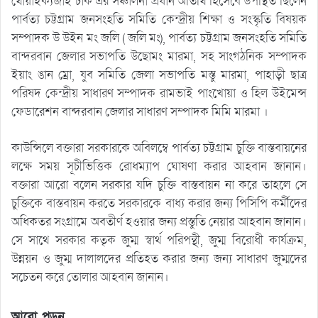
থোয়াইক্যজাই চাক এর সঞ্চালনা প্রধান অতিথি হিসেবে উপস্থিত ছিলেন
পার্বত্য চট্টগ্রাম জনসংহতি সমিতি কেন্দ্রীয় শিক্ষা ও সংস্কৃতি বিষয়ক
সম্পাদক উ উইন মং জলি ( জলি মং), পার্বত্য চট্টগ্রাম জনসংহতি সমিতি
বান্দরবান জেলার সভাপতি উছোমং মারমা, সহ সাংগঠনিক সম্পাদক
ইয়াং ঙান ম্রো, যুব সমিতি জেলা সভাপতি মস্তু মারমা, পাহাড়ী ছাত্র
পরিষদ কেন্দ্রীয় সাধারণ সম্পাদক রামভাই পাংখোয়া ও হিল উইমেন্স
ফেডারেশন বান্দরবান জেলার সাধারণ সম্পাদক মিমি মারমা ।
কাউন্সিলে বক্তারা সরকারকে অবিলম্বে পার্বত্য চট্টগ্রাম চুক্তি বাস্তবায়নের
লক্ষে সময় সূচীভিত্তিক রোধম্যাপ ঘোষণা করার আহবান জানান।
বক্তারা আরো বলেন সরকার যদি চুক্তি বাস্তবায়ন না করে তাহলে সে
চুক্তিকে বাস্তবায়ন করতে সরকারকে বাধ্য করার জন্য পিসিপি কর্মীদের
অধিকতর সংগ্রামে অবতীর্ণ হওয়ার জন্য প্রস্তুতি নেয়ার আহবান জানান।
সে সাথে সরকার কতৃক জুম্ম স্বার্থ পরিপন্থী, জুম্ম বিরোধী কার্যক্রম,
উন্নয়ন ও জুম্ম দালালদের প্রতিহত করার জন্য জন্য সাধারণ জুম্মদের
সচেতন করে তোলার আহবান জানান।
আরো পড়ুন