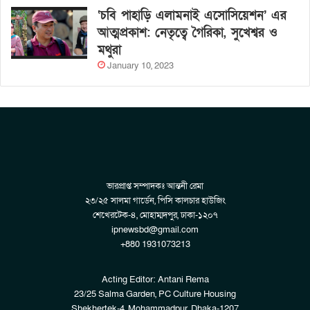
‘চবি পাহাড়ি এলামনাই এসোসিয়েশন’ এর
আত্মপ্রকাশ: নেতৃত্বে গৈরিকা, সুখেশ্বর ও
মথুরা
January 10, 2023
ভারপ্রাপ্ত সম্পাদকঃ আন্তনী রেমা
২৩/২৫ সালমা গার্ডেন, পিসি কালচার হাউজিং
শেখেরটেক-৪, মোহাম্মদপুর, ঢাকা-১২০৭
ipnewsbd@gmail.com
+880 1931073213
Acting Editor: Antani Rema
23/25 Salma Garden, PC Culture Housing
Shekhertek-4, Mohammadpur, Dhaka-1207