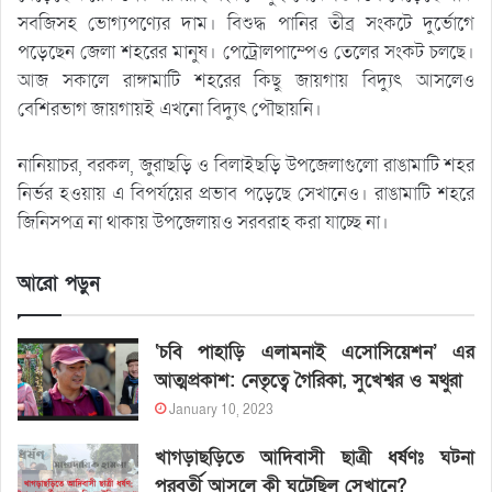
সবজিসহ ভোগ্যপণ্যের দাম। বিশুদ্ধ পানির তীব্র সংকটে দুর্ভোগে
পড়েছেন জেলা শহরের মানুষ। পেট্রোলপাম্পেও তেলের সংকট চলছে।
আজ সকালে রাঙ্গামাটি শহরের কিছু জায়গায় বিদ্যুৎ আসলেও
বেশিরভাগ জায়গায়ই এখনো বিদ্যুৎ পৌছায়নি।
নানিয়াচর, বরকল, জুরাছড়ি ও বিলাইছড়ি উপজেলাগুলো রাঙামাটি শহর
নির্ভর হওয়ায় এ বিপর্যয়ের প্রভাব পড়েছে সেখানেও। রাঙামাটি শহরে
জিনিসপত্র না থাকায় উপজেলায়ও সরবরাহ করা যাচ্ছে না।
আরো পড়ুন
‘চবি পাহাড়ি এলামনাই এসোসিয়েশন’ এর
আত্মপ্রকাশ: নেতৃত্বে গৈরিকা, সুখেশ্বর ও মথুরা
January 10, 2023
খাগড়াছড়িতে আদিবাসী ছাত্রী ধর্ষণঃ ঘটনা
পরবর্তী আসলে কী ঘটেছিল সেখানে?