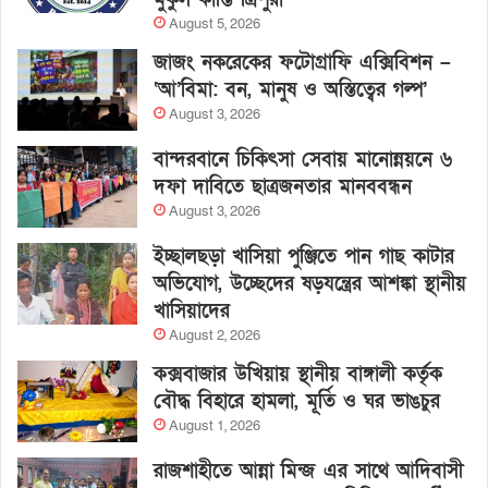
August 5, 2026
জাজং নকরেকের ফটোগ্রাফি এক্সিবিশন –
‘আ’বিমা: বন, মানুষ ও অস্তিত্বের গল্প’
August 3, 2026
বান্দরবানে চিকিৎসা সেবায় মানোন্নয়নে ৬
দফা দাবিতে ছাত্রজনতার মানববন্ধন
August 3, 2026
ইচ্ছালছড়া খাসিয়া পুঞ্জিতে পান গাছ কাটার
অভিযোগ, উচ্ছেদের ষড়যন্ত্রের আশঙ্কা স্থানীয়
খাসিয়াদের
August 2, 2026
কক্সবাজার উখিয়ায় স্থানীয় বাঙ্গালী কর্তৃক
বৌদ্ধ বিহারে হামলা, মূর্তি ও ঘর ভাঙচুর
August 1, 2026
রাজশাহীতে আন্না মিন্জ এর সাথে আদিবাসী