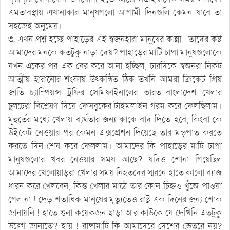
এমতাবস্থায় এখানাকার মানুষগলো আগামী দিনগুলি কেমন যাবে তা
সহজেই অনুমেয়।
৩. এখন প্রশ্ন হচ্ছে পাহাড়ের এই স্বজনহারা মানুষের কান্না- তাদের কষ্ট
আমাদের মনকে কতটুকু নাড়া দেয়? পাহাড়ের মাটি চাপা মানুষগুলোকে
যখন একের পর এক বের করে আনা হচ্ছিল, চারদিকে স্বজনরা নিকট
আত্মীয় হারানোর শংকায় উৎকন্ঠিত ঠিক তখনি আমরা ক্রিকেট প্রিয়
জাতি চ্যাম্পিয়ন্স ট্রফির সেমিফাইনালের ভারত-বাংলাদেশ খেলার
চুলচেরা বিশ্লেষণ দিয়ে ফেসবুকের টাইমলাইন গরম করে ফেলছিলাম।
মূহুর্তের মধ্যে খেলায় ব্যর্থতার জন্য কাকে বাদ দিতে হবে, কিংবা কে
উইকেট নেওয়ার পর কেমন এক্সপ্রেশন দিয়েছে তার মন্ডুপাত করতে
করতে দিন শেষ করে ফেললাম। আমাদের কি পাহাড়ের মাটি চাপা
মানুষগুলোর খবর নেওয়ার সময আছে? যদিও শোনা গিয়েছিল
আমাদের খেলোয়াড়রা খেলার সময় নিহতদের স্মরনে হাতে কালো ব্যাজ
ধারন করে খেলবেন, কিন্ত খেলার মাঠে তার কোন চিহ্নও খুঁজে পাওয়া
গেল না ! দেড় শতাধিক মানুষের মৃত্যুতেও রাষ্ট্র এক দিনের জন্য শোক
জানায়নি ! হাতে গুনা কয়েকজন ছাড়া আর কাউকে যে দেখিনি এতটুকু
উদ্বেগ জানাতে? হায় ! রাঙ্গামাটি কি আমাদেরে দেশের ভেতরে নয়?