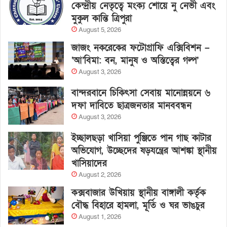
কেন্দ্রীয় নেতৃত্বে মংক্য শোয়ে নু নেভী এবং
মুকুল কান্তি ত্রিপুরা
August 5, 2026
জাজং নকরেকের ফটোগ্রাফি এক্সিবিশন –
‘আ’বিমা: বন, মানুষ ও অস্তিত্বের গল্প’
August 3, 2026
বান্দরবানে চিকিৎসা সেবায় মানোন্নয়নে ৬
দফা দাবিতে ছাত্রজনতার মানববন্ধন
August 3, 2026
ইচ্ছালছড়া খাসিয়া পুঞ্জিতে পান গাছ কাটার
অভিযোগ, উচ্ছেদের ষড়যন্ত্রের আশঙ্কা স্থানীয়
খাসিয়াদের
August 2, 2026
কক্সবাজার উখিয়ায় স্থানীয় বাঙ্গালী কর্তৃক
বৌদ্ধ বিহারে হামলা, মূর্তি ও ঘর ভাঙচুর
August 1, 2026