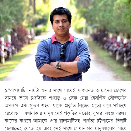
১.”রাঙ্গামাটি’ নামটা শুনার সাথে সাথেই সাধারনত আমাদের চোখের
সামনে ভাসে চারদিকে পাহাড় ও লেক ঘেরা নৈসর্গিক সৌন্দর্য্যের
অপরুপ এক সুন্দর শহর, যাকে প্রকৃতি নিজের মতো করে সাজিয়ে
রেখেছে । এখানাকার মানুষ সেই প্রকৃতির মতোই সুন্দর, সহজ সরল।
কাজের কারনে আমাকে প্রায় রাঙ্গামাটিসহ পার্বত্য চট্টগ্রামের তিনটি
জেলাতেই যেতে হয় এবং সেই সাথে সেখানকার মানুষগুলোর সাথে