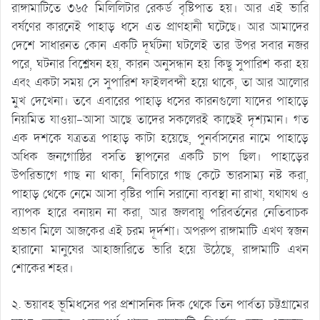
রাঙ্গামাটিতে ৩৬৫ মিলিলিটার রেকর্ড বৃষ্টিপাত হয়। আর এই ভারি
বর্ষণের কারনেই পাহাড় ধসে এত প্রাণহানী ঘটেছে। আর আমাদের
দেশে সাধারনত কোন একটি দূর্ঘটনা ঘটলেই তার উপর সবার নজর
পরে, ঘটনার বিশ্লেষন হয়, কারন অনুসন্ধান হয় কিছু সুপারিশ করা হয়
এবং একটা সময় সে সুপারিশ ফাইলবন্দী হয়ে থাকে, তা আর আলোর
মুখ দেখেনা। তবে এবারের পাহাড় ধসের কারনগুলো যাদের পাহাড়ে
নিয়মিত যাওয়া-আসা আছে তাদের সকলেরই কাছেই দৃশ্যমান। গত
এক দশকে যত্রতত্র পাহাড় কাটা হয়েছে, পুনর্বাসনের নামে পাহাড়ে
অধিক জনগোষ্ঠির বসতি স্থাপনের একটি চাপ ছিল। পাহাড়ের
উপরিভাগে গাছ না থাকা, নিবিচারে গাছ কেটে ভারসাম্য নষ্ট করা,
পাহাড় থেকে নেমে আসা বৃষ্টির পানি সরানো ব্যবস্থা না রাখা, যথাযথ ও
ব্যাপক হারে বনায়ন না করা, আর জলবায়ু পরিবর্তনের নেতিবাচক
প্রভাব মিলে আজকের এই চরম দূর্দশা। অপরুপ রাঙ্গামাটি এখণ স্বজন
হারানো মানুষের আহাজারিতে ভারি হয়ে উঠেছে, রাঙ্গামাটি এখন
শোকের শহর।
২. ভয়াবহ ভূমিধসের পর প্রশাসনিক দিক থেকে তিন পার্বত্য চট্টগ্রামের