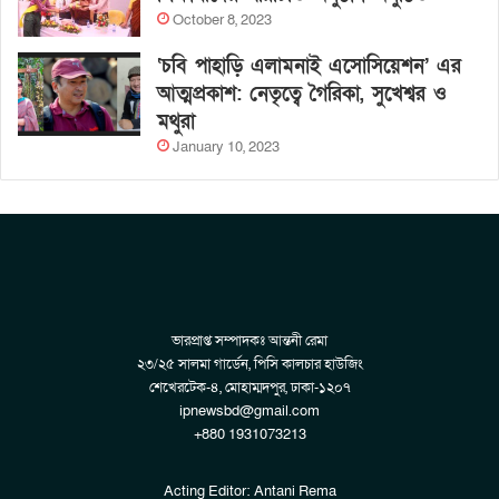
October 8, 2023
‘চবি পাহাড়ি এলামনাই এসোসিয়েশন’ এর
আত্মপ্রকাশ: নেতৃত্বে গৈরিকা, সুখেশ্বর ও
মথুরা
January 10, 2023
ভারপ্রাপ্ত সম্পাদকঃ আন্তনী রেমা
২৩/২৫ সালমা গার্ডেন, পিসি কালচার হাউজিং
শেখেরটেক-৪, মোহাম্মদপুর, ঢাকা-১২০৭
ipnewsbd@gmail.com
+880 1931073213
Acting Editor: Antani Rema