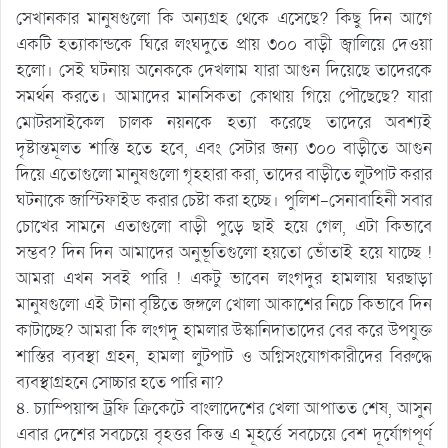
সেখানকার মানুষগুলো কি অন্যগ্রহ থেকে এসেছে? কিছু দিন আগে
একটি হত্যাকান্ডকে ঘিরে লংঘদুতে প্রায় ৩০০ বাড়ী জ্বালিয়ে দেওয়া
হলো। সেই ঘটনায় অনেককে দেখলাম যারা আগুন দিয়েছে তাদেরকে
সমর্থন করতে। আমাদের মানসিকতা কোথায় গিয়ে পৌছেছে? যারা
মোটরসাইকেল চালক নয়নকে হত্যা করেছে তাদেরে অবশ্যই
দৃষ্টান্তমূলত শাস্তি হতে হবে, এবং সেটার জন্য ৩০০ বাড়ীতে আগুন
দিয়ে এতোগুলো মানুষগুলো গৃহহারা করা, তাদের বাড়ীতে লুটপাট করার
ঘটনাকে জাস্টিফাইড করার চেষ্টা করা হচ্ছে। পুলিশ-সেনাবাহিনী সবার
চোখের সামনে এতাগুলো বাড়ী পুড়ে ছাই হয়ে গেল, এটা কিভাবে
সম্ভব? দিন দিন আমাদের অনুভূতিগুলো হয়তো ভোঁতাই হয়ে যাচ্ছে !
আমরা এখন সবই পারি ! একটু ভাবেন লংগদুর হামলায় ঘরছাড়া
মানুষগুলো এই টানা বৃষ্টিতে জঙ্গলে খোলা আকাশের নিচে ‍কিভাবে দিন
কাটাচ্ছে? আমরা কি লংগদু হামলার উস্কানিদাতাদের বের করে উপযুক্ত
শাস্তির ব্যবস্থা গ্রহন, হামলা লুটপাট ও অগ্নিসংযোগকারীদের বিরুদ্ধে
ব্যবস্থাগ্রহনে সোচ্চার হতে পারি না?
৪. চ্যাম্পিয়ান্স ট্রফি ক্রিকেটে বাংলাদেশের খেলা আপাতত শেষ, আসুন
এবার দেশের সবচেয়ে বৃহত্তর কিন্ত এ মূহর্ত্তে সবচেয়ে বেশ দূর্যোগপূর্ণ