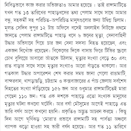
নিবিড়ভাবে কাজ করার অভিজ্ঞতাও আমার হয়েছে । তাই রাঙ্গামাটিতে
যখন গত ১৩ তারিখের পাহাড়ধসের তথ্য পেলাম সাথে সাথে আমার
বন্ধু, সহকর্মী সহ পরিচিত-অপরিচিত মানুষগুলোর জন্য উদ্বিগ্ন ছিলাম।
মূলত সেদিন দুপুর ১২ টায় অফিসে বসেই অনলাইন নিউজে প্রথমে
জানতে পেলাম রাঙ্গামটিতে পাহাড় ধসে ৬ জনের মৃত্যু, সেনাবাহিনী
উদ্ধার অভিযানে গিয়ে চার জন সেনা সদস্য নিহত হয়েছেন, এবং
একজন নিখোঁজ রয়েছেন। বিকেলের দিকে বাসায় ফিরে টিভির স্ক্রলে
চোখ বুলিয়েে আবারো আঁতকে উঠলাম, মৃত্যুর সংখ্যা বেড়ে ৩০ এবং
রাত বাড়ার সাথে সাথে মৃত্যুর সংখ্যাও আরো বাঁড়তে থাকলো। আর
গতকাল উদ্ধার অপারেশন শেষ করার সময় জানা গেলো রাঙামাটি,
বান্দরবান, খাগড়াছড়ি, চট্টগ্রাম ও কক্সবাজারের এ পাঁচ জেলায় সর্বশেষ
নিহতের সংখ্যা দাঁড়িয়েছে ১৫৬ জন আর শুধুমাত্র রাঙ্গামাটিতেই মারা
গেছেন ১১০ জন। গত এক দশকে পাহাড়ে এতো সংখ্যক মানুষের
মৃত্যুর ঘটনা কখনো ঘটেনি। আর বর্ষা মৌসুমের আগেই পাহাড়ে এত
ভারি বর্ষণ আগে কখনো হয়নি। প্রকৃতিও অদ্ভুত আচরন করছে । কিছু
দিন আগে ঘূর্ণিঝড় ‘মোরা’র প্রভাবে রাঙ্গামাটি সহ পার্বত্য অঞ্চলে
ব্যাপক ঝড়ো হাওয়া সহ ভারী বর্ষন হয়েছে। আর গত ১১ তারিখে