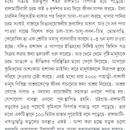
মধ্যে অত্যন্ত গুরুত্বপূর্ণ শহর রাঙ্গামাটি বিপর্যস্ত হয়ে পড়েছে।
রাঙ্গামাটিবাসী চরম কষ্ট ও দূর্দশার মধ্য দিয়ে জীবন যাপন করছে। টানা
চারদিন বিদ্যুৎহীন থাকার পর বিদ্যুৎ আসা-যাওযা করছে, খাবার পানির
চরম সংকট, বাজারে নিত্যপ্রয়োজনীয় দ্রব্যাদির অভাব, আর যে সব পণ্য
পাওয়া যাচ্ছে বিশেষ করে চাল-ডাল-আলু-লবন-ডিম, মোমবাতি,
কেরোসিন তা এক শ্রেণীর অসাধু ব্যবসায়ীর কারনে ২-৩ গুন মূল্য চাওয়া
হচ্ছে। যদিও প্রশাসন এ ব্যাপারে ইতিমধ্যে নির্দিষ্ট মূল্যে জিনিস পত্র
বিক্রয় করার জন্য তদারকী শুরু করেছে। আর থেমে থেমে বৃষ্টি মানুষকে
চরম আতংক ও ভীতিকর পরিস্থিতির মধ্যে ফেলে দিয়েছে। আবারো
ভূমিধসের আশংকায় প্রশাসন মাইকিং করে মানুষজনকে নিরাপদ স্থানে
সরিয়ে নেওয়ার চেষ্টা করছে। এরই মধ্যে প্রায় ২০০০ পাহাড়ী-বাঙ্গালী
মানুষ বিভিন্ন আশ্রয়কেন্দ্রে জীবন বাঁচানোর জন্য আশ্রয় নিয়েছে। আশ্রয়
কেন্দ্রে খাবার ও অন্যান্য প্রয়োজনীয় সহায়তা এখনো পর্যাপ্ত নয়।
যোগাযোগ ব্যবস্থা এখনো পুন:স্থাপিত হয়নি। চট্টগ্রাম-রাঙ্গামাটি
সড়কের ১৪৩ পয়েন্টে ভূমিধসে বিপর্যস্ত পাহাড় ধসে পড়েছে। তার
মধ্যে একটি স্থানে ১০০ মিটার রাস্তার পুরোটাই ধসে পড়েছে। রাঙ্গামাটি-
খাগড়াছড়ি সড়কের অবস্থাও একই । আশা করা হচ্ছে সড়ক গুলো
পুরাপুরি যোগাযোগ উপযোগী হতে আরো সপ্তাহখানেক সময় লাগবে।