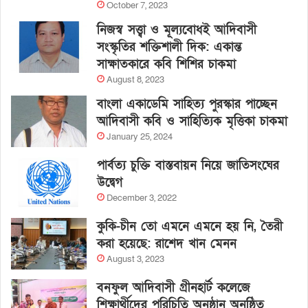
October 7, 2023
নিজস্ব সত্ত্বা ও মূল্যবোধই আদিবাসী
সংস্কৃতির শক্তিশালী দিক: একান্ত
সাক্ষাতকারে কবি শিশির চাকমা
August 8, 2023
বাংলা একাডেমি সাহিত্য পুরস্কার পাচ্ছেন
আদিবাসী কবি ও সাহিত্যিক মৃত্তিকা চাকমা
January 25, 2024
পার্বত্য চুক্তি বাস্তবায়ন নিয়ে জাতিসংঘের
উদ্বেগ
December 3, 2022
কুকি-চীন তো এমনে এমনে হয় নি, তৈরী
করা হয়েছে: রাশেদ খান মেনন
August 3, 2023
বনফুল আদিবাসী গ্রীনহার্ট কলেজে
শিক্ষার্থীদের পরিচিতি অনুষ্ঠান অনুষ্ঠিত