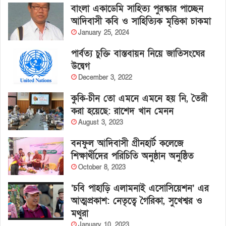
বাংলা একাডেমি সাহিত্য পুরস্কার পাচ্ছেন
আদিবাসী কবি ও সাহিত্যিক মৃত্তিকা চাকমা
January 25, 2024
পার্বত্য চুক্তি বাস্তবায়ন নিয়ে জাতিসংঘের
উদ্বেগ
December 3, 2022
কুকি-চীন তো এমনে এমনে হয় নি, তৈরী
করা হয়েছে: রাশেদ খান মেনন
August 3, 2023
বনফুল আদিবাসী গ্রীনহার্ট কলেজে
শিক্ষার্থীদের পরিচিতি অনুষ্ঠান অনুষ্ঠিত
October 8, 2023
‘চবি পাহাড়ি এলামনাই এসোসিয়েশন’ এর
আত্মপ্রকাশ: নেতৃত্বে গৈরিকা, সুখেশ্বর ও
মথুরা
January 10, 2023