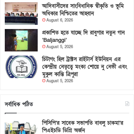
আদিবাসীদের সাংবিধানিক স্বীকৃতি ও ভূমি
অধিকার নিশ্চিতের আহ্বান
August 6, 2026
প্রকাশিত হতে যাচ্ছে দি রাবুগার নতুন গান
‘Baljanggi’
August 5, 2026
চিটাগং হিল ট্রাক্টস রাইটার্স ইউনিয়ন এর
কেন্দ্রীয় নেতৃত্বে মংক্য শোয়ে নু নেভী এবং
মুকুল কান্তি ত্রিপুরা
August 5, 2026
সর্বাধিক পঠিত
পিসিপি’র সাবেক সভাপতি বাবলু চাকমা’র
পিএইচডি ডিগ্রি অর্জন