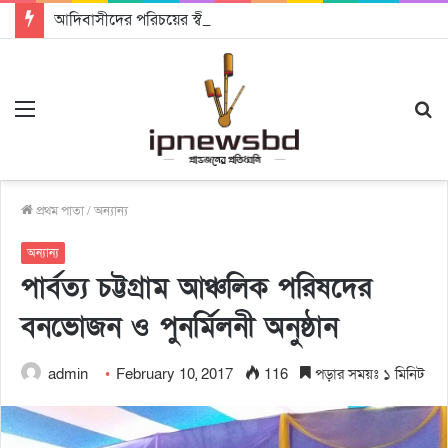
আদিবাসীদের পরিচয়ের স্বীকৃতি একটি মানবিক রাষ্ট্র গঠনে সহায়ক হবে: চট্টগ্রামে আদিবাসী দিবসে অধ্যাপক ড. রাহমান নাসির উদ্দিন
Menu
S
fo
প্রথম পাতা
/
অন্যান্য
অন্যান্য
পার্বত্য চট্টগ্রাম আঞ্চলিক পরিষদের
বনভোজন ও পুনর্মিলনী অনুষ্ঠান
admin
February 10, 2017
116
পড়ার সময়ঃ ১ মিনিট