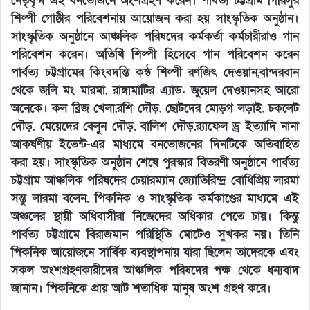
নেতৃবৃন্দ এই বনভোজনে অংশগ্রহণ করেন। পার্বত্য চট্টগ্রাম গিরিসুর
শিল্পী গোষ্ঠীর পরিবেশনায় আয়োজন করা হয় সাংস্কৃতিক অনুষ্ঠান।
সাংস্কৃতিক অনুষ্ঠানে আঞ্চলিক পরিষদের কর্মকর্তা কর্মচারীরাও গান
পরিবেশন করেন। অতিথি শিল্পী হিসেবে গান পরিবেশন করেন
পার্বত্য চট্টগ্রামের কিংবদন্তি কন্ঠ শিল্পী রণজিৎ দেওয়ান,বান্দরবান
থেকে জলি মং মারমা, রাঙ্গামাটির এ্যাড. জুয়েল দেওয়ানসহ আরো
অনেকে। কল ব্রিজ খেলা,রশি দৌড়, ছোটদের মোড়গ লড়াই, চকলেট
দৌড়, মেয়েদের বেলুন দৌড়, বালিশ দৌড়,র‌্যাফেল ড্র ইত্যাদি নানা
আকর্ষণীয় ইভেন্ট-এর মাধ্যমে বনভোজনের দিনটিকে অতিবাহিত
করা হয়। সাংস্কৃতিক অনুষ্ঠান শেষে পুরস্কার বিতরণী অনুষ্ঠানে পার্বত্য
চট্টগ্রাম আঞ্চলিক পরিষদের চেয়ারম্যান জ্যোতিরিন্দ্র বোধিপ্রিয় লারমা
সন্তু লারমা বলেন, পিকনিক ও সাংস্কৃতিক কর্মকাণ্ডের মাধ্যমে এই
অঞ্চলের স্থায়ী অধিবাসীরা নিজেদের অধিকার পেতে চায়। কিন্তু
পার্বত্য চট্টগ্রামে বিরাজমান পরিস্থিতি মোটেও সুখকর নয়। তিনি
পিকনিক আয়োজনে সার্বিক ব্যবস্থাপনায় যারা ছিলেন তাদেরকে এবং
সকল অংশগ্রহণকারীদের আঞ্চলিক পরিষদের পক্ষ থেকে ধন্যবাদ
জানান। পিকনিকে প্রায় আট শতাধিক মানুষ অংশ গ্রহণ করে।