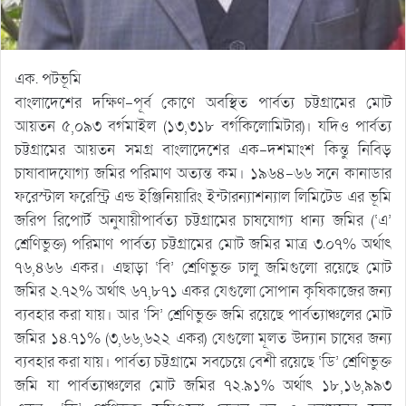
এক. পটভূমি
বাংলাদেশের দক্ষিণ-পূর্ব কোণে অবস্থিত পার্বত্য চট্টগ্রামের মোট
আয়তন ৫,০৯৩ বর্গমাইল (১৩,৩১৮ বর্গকিলোমিটার)। যদিও পার্বত্য
চট্টগ্রামের আয়তন সমগ্র বাংলাদেশের এক-দশমাংশ কিন্তু নিবিড়
চাষাবাদযোগ্য জমির পরিমাণ অত্যন্ত কম। ১৯৬৪-৬৬ সনে কানাডার
ফরেস্টাল ফরেস্ট্রি এন্ড ইঞ্জিনিয়ারিং ইন্টারন্যাশন্যাল লিমিটেড এর ভূমি
জরিপ রিপোর্ট অনুযায়ীপার্বত্য চট্টগ্রামের চাষযোগ্য ধান্য জমির (‘এ’
শ্রেণিভুক্ত) পরিমাণ পার্বত্য চট্টগ্রামের মোট জমির মাত্র ৩.০৭% অর্থাৎ
৭৬,৪৬৬ একর। এছাড়া ‘বি’ শ্রেণিভুক্ত ঢালু জমিগুলো রয়েছে মোট
জমির ২.৭২% অর্থাৎ ৬৭,৮৭১ একর যেগুলো সোপান কৃষিকাজের জন্য
ব্যবহার করা যায়। আর ‘সি’ শ্রেণিভুক্ত জমি রয়েছে পার্বত্যাঞ্চলের মোট
জমির ১৪.৭১% (৩,৬৬,৬২২ একর) যেগুলো মূলত উদ্যান চাষের জন্য
ব্যবহার করা যায়। পার্বত্য চট্টগ্রামে সবচেয়ে বেশী রয়েছে ‘ডি’ শ্রেণিভুক্ত
জমি যা পার্বত্যাঞ্চলের মোট জমির ৭২.৯১% অর্থাৎ ১৮,১৬,৯৯৩