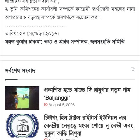
লজিষ্টিক সহায়তা প্রদান করা;
ঙ ভূমি কমিশনের কার্যাবলী সম্পর্কে কায়েমী স্বার্থান্বেষী মহলের নানা
অপপ্রচার ও ষড়যন্ত্র সম্পর্কে জনগণকে সচেতন করা।
……………………………..
তারিখ: ২৪ সেপ্টেম্বর ২০১৬।
মঙ্গল কুমার চাকমা; তথ্য ও প্রচার সম্পাদক, জনসংহতি সমিতি
সর্বশেষ সংবাদ
প্রকাশিত হতে যাচ্ছে দি রাবুগার নতুন গান
‘Baljanggi’
August 5, 2026
চিটাগং হিল ট্রাক্টস রাইটার্স ইউনিয়ন এর
কেন্দ্রীয় নেতৃত্বে মংক্য শোয়ে নু নেভী এবং
মুকুল কান্তি ত্রিপুরা