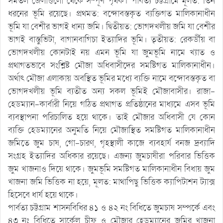
সমতল জেলাগুলো থেকে সম্পূর্ণ পৃথক। পার্বত্য চট্টগ্রামে মূলত: তিন
ধরনের ভূমি রয়েছে। প্রথমত: বন্দোবস্তকৃত ব্যক্তিগত মালিকানাধীন
ভূমি যা বেশীর ভাগই ধান্য জমি। দ্বিতীয়ত: ভোগদখলীয় জমি যা বেশীর
ভাগই বাস্তুভিটা, বাগানবাগিচা ইত্যাদির ভূমি। তৃতীয়ত: রেকর্ডীয় বা
ভোগদখলীয় কোনটাই নয় এমন ভূমি যা জুমভূমি নামে খ্যাত ও
প্রথাগতভাবে সংশ্লিষ্ট মৌজা অধিবাসীদের সমষ্টিগত মালিকানাধীন।
অর্থাৎ মৌজা এলাকায় অবস্থিত ভূমির মধ্যে ব্যক্তি নামে বন্দোবস্তকৃত বা
ভোগদখলীয় ভূমি ব্যতীত অন্য সকল ভূমিই মৌজাবাসীর। রাজা-
হেডম্যান-কার্বারী নিয়ে গঠিত প্রথাগত প্রতিষ্ঠানের মাধ্যমে এসব ভূমি
ব্যবস্থাপনা পরিচালিত হয়ে থাকে। তাই মৌজার অধিবাসী যে কোন
ব্যক্তি হেডম্যানের অনুমতি নিয়ে মৌজাস্থিত সমষ্টিগত মালিকানাধীন
জমিতে জুম চাষ, গো-চারণ, গৃহস্থালী কাজে ব্যবহার্য বনজ দ্রব্যাদি
সংগ্রহ ইত্যাদির অধিকার রয়েছে। এজন্য জুমচাষীরা পরিবার ভিত্তিক
জুম খাজনাও দিয়ে থাকে। জুমভূমি সমষ্টিগত মালিকানাধীন বিধায় জুম
খাজনা জমি ভিত্তিক না হয়ে, মূলত: মাথাপিছু ভিত্তিক ক্যাপিটাশন ট্যাক্স
হিসেবে ধার্য হয়ে থাকে।
পার্বত্য চট্টগ্রাম শাসনবিধির ৪১ ও ৪২ নং বিধিতে জুমচাষ সম্পর্কে এবং
৪৩ নং বিধিতে সার্কেল চীফ ও মৌজার হেডম্যানের জমির খাজনা