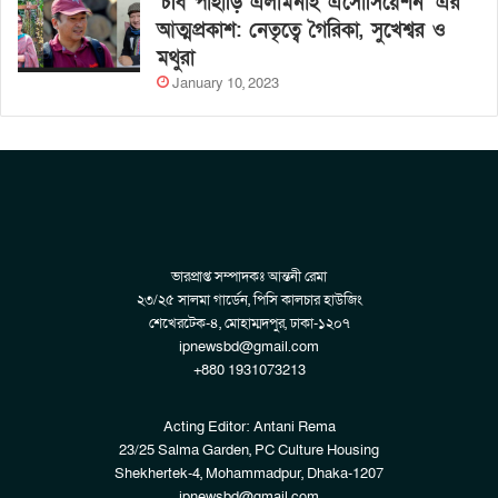
‘চবি পাহাড়ি এলামনাই এসোসিয়েশন’ এর
আত্মপ্রকাশ: নেতৃত্বে গৈরিকা, সুখেশ্বর ও
মথুরা
January 10, 2023
ভারপ্রাপ্ত সম্পাদকঃ আন্তনী রেমা
২৩/২৫ সালমা গার্ডেন, পিসি কালচার হাউজিং
শেখেরটেক-৪, মোহাম্মদপুর, ঢাকা-১২০৭
ipnewsbd@gmail.com
+880 1931073213
Acting Editor: Antani Rema
23/25 Salma Garden, PC Culture Housing
Shekhertek-4, Mohammadpur, Dhaka-1207
ipnewsbd@gmail.com