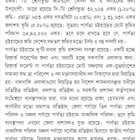
একর। ‘ডি’ শ্রেণিভুক্ত জমিগুলো কেবল বন ও বনায়নের জন্য
উপযোগী। আরো রয়েছে সি-ডি শ্রেণিভুক্ত ৩২,০২৪ একর (১.২৮%)
জমি। এছাড়া ৬৫৩ একর বসতভিটা (০.০৩%) এবং ১,৩১,৬৩৭ একর
জলাশয় ভূমি (৫.২৮%) রয়েছে। সুতরাং পার্বত্য চট্টগ্রামের মোট ভূমির
পরিমাণ ২৪,৯২,২৬৬ একর। তবে মনে রাখতে হবে যে, পার্বত্য
চট্টগ্রামের জমি দেশের সমতল জমির মতো উর্বর ও বহু ফসলী নয়।
পার্বত্য চট্টগ্রামে দু’টি প্রধান ভূমি প্রশাসন ব্যবস্থা রয়েছে। একটি হচ্ছে
রিজার্ভ ফরেস্টের জন্য এবং অন্যটি হচ্ছে বাদবাকি এলাকার জন্য।
রিজার্ভ ফরেস্ট যা পার্বত্য চট্টগ্রামের মোট অঞ্চলের এক-চুতর্থাংশের
সামান্য কম তা পরিবেশ ও বন মন্ত্রণালয়াধীন বন বিভাগের দ্বারা নিয়ন্ত্রিত
হয়। বাদবাকি এলাকাগুলো নিয়ন্ত্রিত হয় বিশেষ শাসনব্যবস্থার অধীনে
প্রতিষ্ঠিত প্রতিষ্ঠান, প্রথাগত প্রতিষ্ঠান ও সরকারি প্রশাসন কর্তৃপক্ষের
সংমিশ্রণে ব্যবস্থাপনার দ্বারা, যার মধ্যে রয়েছে রাজা, হেডম্যান এবং
কার্বারীর মতো প্রথাগত প্রতিষ্ঠান, জেলা পর্যায়ে তিন পার্বত্য জেলা
পরিষদ ও অঞ্চল পর্যায়ে পার্বত্য চট্টগ্রাম আঞ্চলিক পরিষদ। তবে ভূমি
ব্যবস্থাপনা এখনো জেলা প্রশাসনও যুক্ত রয়েছে। পার্বত্য চট্টগ্রাম
আঞ্চলিক পরিষদ অঞ্চল পর্যায়ে সর্বোচ্চ প্রতিষ্ঠান হিসাবে জাতীয় পর্যায়ে
পার্বত্য চট্টগ্রাম বিষয়ক মন্ত্রণালয়ের কাছে দায়বদ্ধ থাকে। পার্বত্য