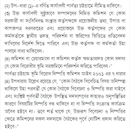
(২) উপ-ধারা (১)-এ বর্ণিত কার্যাবলী পার্বত্য চট্টগ্রামে সীমিত থাকিবে।
(৩) উক্ত কার্যাবলী সুষ্ঠুভাবে সম্পাদনের নিমিত্ত কমিশন যে কোন
সরকারী বা সংবিধিবদ্ধ সংস্থার কর্তৃপক্ষকে প্রয়োজনীয় তথ্য, উপাত্ত বা
কাগজপত্র সরবরাহের এবং প্রয়োজনে উক্ত কর্তৃপক্ষের যে কোন
কর্মকর্তাকে স্থানীয় তদন্ত, পরিদর্শন বা জরিপের ভিত্তিতে প্রতিবেদন
দাখিলের নির্দেশ দিতে পারিবে এবং উক্ত কর্তৃপক্ষ বা কর্মকর্তা উহা
পালনে বাধ্য থাকিবেন।
(৪) কমিশন বা চেয়ারম্যান বা কমিশন কর্তৃক ক্ষমতাপ্রদত্ত কোন সদস্য
যে কোন বিরোধীয় ভূমি সরজমিনে পরিদর্শন করিতে পারিবেন।”
পার্বত্য চট্টগ্রাম ভূমি বিরোধ নিষ্পত্তি কমিশন আইন ২০০১ এর ৭ ধারার
(৪) উপধারায় উল্লেখ রয়েছে যে, “কোন বৈঠকে বিবেচিত বিষয় অনিষ্পন্ন
থাকিলে উহা পরবর্তী যে কোন বৈঠকে বিবেচনা ও নিষ্পত্তি করা যাইবে
এবং সংশ্লিষ্ট পূর্ববর্তী বৈঠকে উপস্থিত সদস্যগণের কাহারও অনুপস্থিতির
কারণে বিষয়টির নিষ্পত্তি বন্ধ থাকিবে না বা নিষ্পত্তি সংক্রান্ত কার্যক্রম
অবৈধ হইবে না। তবে শর্ত থাকে যে, উক্তরূপ বিবেচনা ও নিষ্পত্তির
ক্ষেত্রে কমিশনের সকল সদস্যকে বৈঠকের পূর্বে নোটিশ প্রদান করিতে
হইবে।”