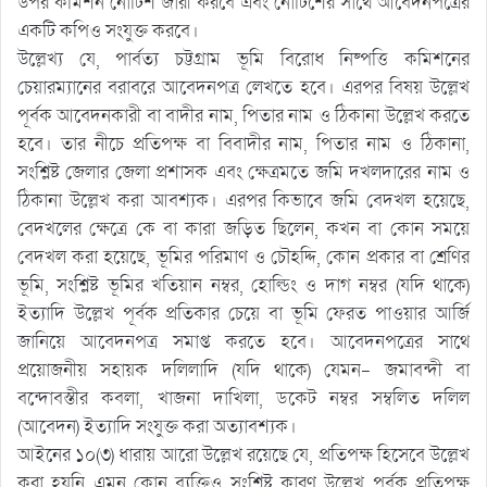
উপর কমিশন নোটিশ জারী করবে এবং নোটিশের সাথে আবেদনপত্রের
একটি কপিও সংযুক্ত করবে।
উল্লেখ্য যে, পার্বত্য চট্টগ্রাম ভূমি বিরোধ নিষ্পত্তি কমিশনের
চেয়ারম্যানের বরাবরে আবেদনপত্র লেখতে হবে। এরপর বিষয় উল্লেখ
পূর্বক আবেদনকারী বা বাদীর নাম, পিতার নাম ও ঠিকানা উল্লেখ করতে
হবে। তার নীচে প্রতিপক্ষ বা বিবাদীর নাম, পিতার নাম ও ঠিকানা,
সংশ্লিষ্ট জেলার জেলা প্রশাসক এবং ক্ষেত্রমতে জমি দখলদারের নাম ও
ঠিকানা উল্লেখ করা আবশ্যক। এরপর কিভাবে জমি বেদখল হয়েছে,
বেদখলের ক্ষেত্রে কে বা কারা জড়িত ছিলেন, কখন বা কোন সময়ে
বেদখল করা হয়েছে, ভূমির পরিমাণ ও চৌহদ্দি, কোন প্রকার বা শ্রেণির
ভূমি, সংশ্লিষ্ট ভূমির খতিয়ান নম্বর, হোল্ডিং ও দাগ নম্বর (যদি থাকে)
ইত্যাদি উল্লেখ পূর্বক প্রতিকার চেয়ে বা ভূমি ফেরত পাওয়ার আর্জি
জানিয়ে আবেদনপত্র সমাপ্ত করতে হবে। আবেদনপত্রের সাথে
প্রয়োজনীয় সহায়ক দলিলাদি (যদি থাকে) যেমন- জমাবন্দী বা
বন্দোবস্তীর কবলা, খাজনা দাখিলা, ডকেট নম্বর সম্বলিত দলিল
(আবেদন) ইত্যাদি সংযুক্ত করা অত্যাবশ্যক।
আইনের ১০(৩) ধারায় আরো উল্লেখ রয়েছে যে, প্রতিপক্ষ হিসেবে উল্লেখ
করা হয়নি এমন কোন ব্যক্তিও সংশ্লিষ্ট কারণ উল্লেখ পূর্বক প্রতিপক্ষ