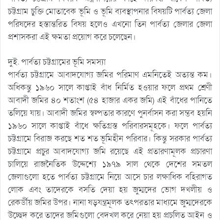
চট্টগ্রাম চুক্তি মোতাবেক ভূমি ও ভূমি ব্যবস্থাপনার বিষয়টি পার্বত্য জেলা
পরিষদের হস্তান্তরিত বিষয় হলেও এখনো তিন পার্বত্য জেলার জেলা
প্রশাসকরা এই ক্ষমতা প্রয়োগ করে চলেছেন।
দুই. পার্বত্য চট্টগ্রামের ভূমি সমস্যা
পার্বত্য চট্টগ্রামে আবাদযোগ্য জমির পরিমাণ এমনিতেই অত্যন্ত কম।
অধিকন্তু ১৯৬০ সালে কাপ্তাই বাঁধ নির্মিত হওয়ার ফলে প্রথম শ্রেণী
আবাদী জমির ৪০ শতাংশ (৫৪ হাজার একর জমি) এই বাঁধের পানিতে
তলিয়ে যায়। আবাদী জমির স্বল্পতার কারণে পুনর্বাসন করা সম্ভব হয়নি
১৯৬০ সালে কাপ্তাই বাঁধে ক্ষতিগ্রস্ত পরিবারসমূহকে। ফলে পার্বত্য
চট্টগ্রামে বিরাজ করছে শত শত ভূমিহীন পরিবার। কিন্তু সরকার পার্বত্য
চট্টগ্রামে প্রচুর আবাদযোগ্য জমি রয়েছে এই প্রতারণামূলক প্রচারণা
চালিয়ে রাজনৈতিক উদ্দেশ্যে ১৯৭৯ সাল থেকে দেশের সমতল
জেলাগুলো হতে পার্বত্য চট্টগ্রামে নিয়ে আসে চার লক্ষাধিক বহিরাগত
লোক এবং তাদেরকে বসতি দেয়া হয় জুম্মদের ভোগ দখলীয় ও
রেকর্ডীয় জমির উপর। নানা ষড়যন্ত্রমূলক তৎপরতার মাধ্যমে জুম্মদেরকে
উচ্ছেদ করে তাদের জমিগুলো বেদখল করে নেয়া হয় প্রচলিত আইন ও