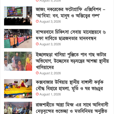
August 5, 2026
জাজং নকরেকের ফটোগ্রাফি এক্সিবিশন –
‘আ’বিমা: বন, মানুষ ও অস্তিত্বের গল্প’
August 3, 2026
বান্দরবানে চিকিৎসা সেবায় মানোন্নয়নে ৬
দফা দাবিতে ছাত্রজনতার মানববন্ধন
August 3, 2026
ইচ্ছালছড়া খাসিয়া পুঞ্জিতে পান গাছ কাটার
অভিযোগ, উচ্ছেদের ষড়যন্ত্রের আশঙ্কা স্থানীয়
খাসিয়াদের
August 2, 2026
কক্সবাজার উখিয়ায় স্থানীয় বাঙ্গালী কর্তৃক
বৌদ্ধ বিহারে হামলা, মূর্তি ও ঘর ভাঙচুর
August 1, 2026
রাজশাহীতে আন্না মিন্জ এর সাথে আদিবাসী
নেতৃবৃন্দের শুভেচ্ছা ও মতবিনিময় অনুষ্ঠিত