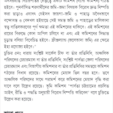
অবসরপ্রাপ্ত বিচারপতির নেতৃত্বে একটি কমিশন (ল্যান্ড কমিশন) গঠিত
হইবে। পুনর্বাসিত শরণার্থীদের জমি-জমা বিষয়ক বিরোধ দ্রুত নিষ্পত্তি
করা ছাড়াও এযাবৎ যেইসব জায়গা-জমি ও পাহাড় অবৈধভাবে
বন্দোবস্ত ও বেদখল হইয়াছে সেই সমস্ত জমি ও পাহাড়ের মালিকানা
স্বত্ব বাতিলকরণের পূর্ণ ক্ষমতা এই কমিশনের থাকিবে। এই কমিশনের
রায়ের বিরুদ্ধে কোন আপিল চলিবে না এবং এই কমিশনের সিদ্ধান্ত
চূড়ান্ত বলিয়া বিবেচিত হইবে। ফ্রীঞ্জল্যান্ড (জলেভাসা জমি) এর ক্ষেত্রে
ইহা প্রযোজ্য হইবে।”
চুক্তির ৫নং ধারায় সংশ্লিষ্ট সার্কেল চীফ বা তাঁর প্রতিনিধি, আঞ্চলিক
পরিষদের চেয়ারম্যান বা তাঁর প্রতিনিধি, সংশ্লিষ্ট পার্বত্য জেলা পরিষদের
চেয়ারম্যান এবং বিভাগীয় কমিশনার বা তাঁর প্রতিনিধির সমন্বয়ে কমিশন
গঠনের বিধান রয়েছে। কমিশনের মেয়াদ তিন বছর হবে। তবে
আঞ্চলিক পরিষদের সাথে পরামর্শ করে কমিশনের মেয়াদ বৃদ্ধি করা
যাবে বলে উল্লেখ রয়েছে। ভূমি কমিশন “পার্বত্য চট্টগ্রামের প্রচলিত
আইন, রীতি ও পদ্ধতি অনুয়ায়ী বিরোধ নিষ্পত্তি করিবেন” বলে চুক্তিতে
উল্লেখ করা হয়েছে।