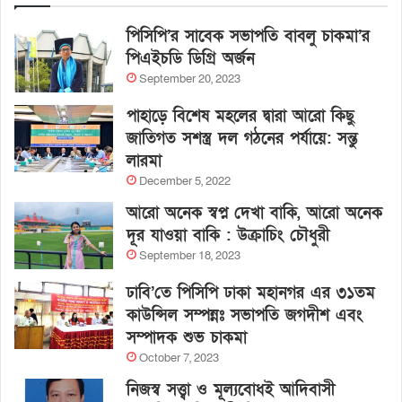
পিসিপি’র সাবেক সভাপতি বাবলু চাকমা’র
পিএইচডি ডিগ্রি অর্জন
September 20, 2023
পাহাড়ে বিশেষ মহলের দ্বারা আরো কিছু
জাতিগত সশস্ত্র দল গঠনের পর্যায়ে: সন্তু
লারমা
December 5, 2022
আরো অনেক স্বপ্ন দেখা বাকি, আরো অনেক
দূর যাওয়া বাকি : উক্রাচিং চৌধুরী
September 18, 2023
ঢাবি’তে পিসিপি ঢাকা মহানগর এর ৩১তম
কাউন্সিল সম্পন্নঃ সভাপতি জগদীশ এবং
সম্পাদক শুভ চাকমা
October 7, 2023
নিজস্ব সত্ত্বা ও মূল্যবোধই আদিবাসী