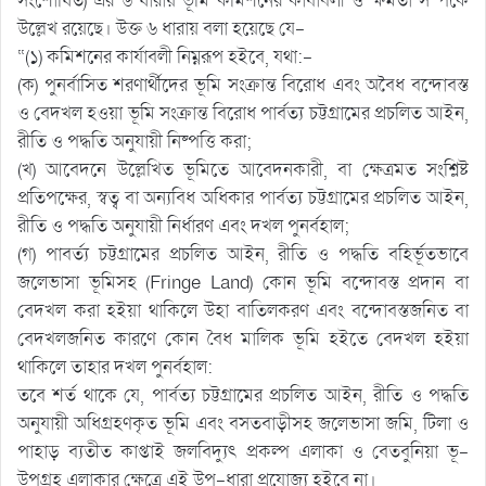
সংশোধিত) এর ৬ ধারায় ভূমি কমিশনের কার্যাবলী ও ক্ষমতা সম্পর্কে
উল্লেখ রয়েছে। উক্ত ৬ ধারায় বলা হয়েছে যে-
“(১) কমিশনের কার্যাবলী নিম্নরূপ হইবে, যথা:-
(ক) পুনর্বাসিত শরণার্থীদের ভূমি সংক্রান্ত বিরোধ এবং অবৈধ বন্দোবস্ত
ও বেদখল হওয়া ভূমি সংক্রান্ত বিরোধ পার্বত্য চট্টগ্রামের প্রচলিত আইন,
রীতি ও পদ্ধতি অনুযায়ী নিষ্পত্তি করা;
(খ) আবেদনে উল্লেখিত ভূমিতে আবেদনকারী, বা ক্ষেত্রমত সংশ্লিষ্ট
প্রতিপক্ষের, স্বত্ব বা অন্যবিধ অধিকার পার্বত্য চট্টগ্রামের প্রচলিত আইন,
রীতি ও পদ্ধতি অনুযায়ী নির্ধারণ এবং দখল পুনর্বহাল;
(গ) পাবর্ত্য চট্টগ্রামের প্রচলিত আইন, রীতি ও পদ্ধতি বহির্ভূতভাবে
জলেভাসা ভূমিসহ (Fringe Land) কোন ভূমি বন্দোবস্ত প্রদান বা
বেদখল করা হইয়া থাকিলে উহা বাতিলকরণ এবং বন্দোবস্তজনিত বা
বেদখলজনিত কারণে কোন বৈধ মালিক ভূমি হইতে বেদখল হইয়া
থাকিলে তাহার দখল পুনর্বহাল:
তবে শর্ত থাকে যে, পার্বত্য চট্টগ্রামের প্রচলিত আইন, রীতি ও পদ্ধতি
অনুযায়ী অধিগ্রহণকৃত ভূমি এবং বসতবাড়ীসহ জলেভাসা জমি, টিলা ও
পাহাড় ব্যতীত কাপ্তাই জলবিদ্যুৎ প্রকল্প এলাকা ও বেতবুনিয়া ভূ-
উপগ্রহ এলাকার ক্ষেত্রে এই উপ-ধারা প্রযোজ্য হইবে না।