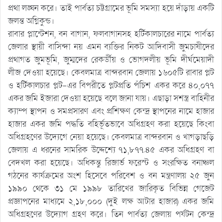
প্রথা লঙ্ঘন করে। তাই পার্বত্য চট্টগ্রামের ভূমি সমস্যা হয়ে দাঁড়ায় একটি
জলন্ত অগ্নিকুন্ড।
রাবার প্লান্টেশন, বন বাগান, ফলবাগানসহ হর্টিকালচারের নামে পার্বত্য
জেলার স্থায়ী বাসিন্দা নয় এমন ব্যক্তির নিকট আদিবাসী জুমচাষীদের
প্রথাগত জুমভূমি, জুম্মদের রেকর্ডীয় ও ভোগদলীয় ভূমি দীর্ঘমেয়াদী
লীজ দেওয়া হয়েছে। কেবলমাত্র বান্দরবান জেলায় ১৬০৫টি রাবার প্লট
ও হর্টিকালচার প্লট-এর বিপরীতে প্লটপ্রতি পঁচিশ একর করে ৪০,০৭৭
একর জমি ইজারা দেওয়া হয়েছে বলে জানা যায়। এছাড়া সশস্ত্র বাহিনীর
ক্যাম্প স্থাপন ও সমপ্রসারণ এবং প্রশিক্ষণ কেন্দ্র স্থাপনের নামে হাজার
হাজার একর জমি পদ্ধতি বহির্ভূতভাবে অধিগ্রহণ করা হয়েছে কিংবা
অধিগ্রহণের উদ্যেগে নেয়া হয়েছে। কেবলমাত্র বান্দরবান ও খাগড়াছড়ি
জেলায় এ ধরনের সামরিক উদ্দেশ্যে ৭১,৮৭৭.৪৫ একর অধিগ্রহণ বা
বেদখল করা হয়েছে। অধিকন্তু রিজার্ভ ফরেস্ট ও সংরক্ষিত বনাঞ্চল
গঠনের কার্যক্রমের অংশ হিসেবে পরিবেশ ও বন মন্ত্রণালয় ২৫ জুন
১৯৯০ থেকে ৩১ মে ১৯৯৮ তারিখের জারিকৃত বিভিন্ন গেজেট
প্রজ্ঞাপনের মাধ্যমে ২,১৮,০০০ (দুই লক্ষ আটার হাজার) একর জমি
অধিগ্রহণের উদ্যোগ গ্রহণ করে। তিন পার্বত্য জেলায় পর্যটন কেন্দ্র