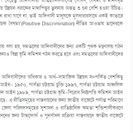
যেহেতু আদিবাসীরা ঐতিহাসিকভাবেই শোষণ, বৈষম্য ও মানবসৃষ্ট
তীয় উন্নয়ন বরাদ্দের মাথাপিছুর তুলনায় অন্তত ৩ গুন বেশি হওয়া উচিত।
ছনে রাখা যাবে না, তাই আদিবাসী মানুষকে মূলধারারসাথে একই কাতারে
াচক বৈষম্য’(Positive Discrimination) নীতির আওতায় তাদেরকে
ায় বলা হয়, সমতলের আদিবাসীদের জন্য একটি পৃথক মন্ত্রণালয় গঠন
্যও ভিন্ন ভূমি কমিশন গঠন করতে হবে এবং সমতলের আদিবাসীদের
বত্য আদিবাসীদের অধিকার ও আর্থ-সামাজিক উন্নয়ন স¤পর্কিত বেশকিছু
ত্ব আইন- ১৯৫০, পার্বত্য চট্টগ্রাম চুক্তি ১৯৯৭, পার্বত্য চট্টগ্রাম আঞ্চলিক
দ আইন ১৯৮৯, পার্বত্য চট্টগ্রাম ভূমি-বিরোধ নি®পত্তি কমিশন আইন
রয়েছে। এ নীতিসমূহের বাস্তবায়নের জন্য জাতীয় বাজেটে পর্যাপ্ত পরিমাণে
বত্য জেলা পরিষদসমূহের সুশাসন ও প্রাতিষ্ঠানিক ক্ষমতা শক্তিশালীকরণে
র্বাসনের জন্য টাস্কফোর্স ও পুনর্বাসন প্রক্রিয়া বাস্তবায়নে জাতীয় বাজেটে