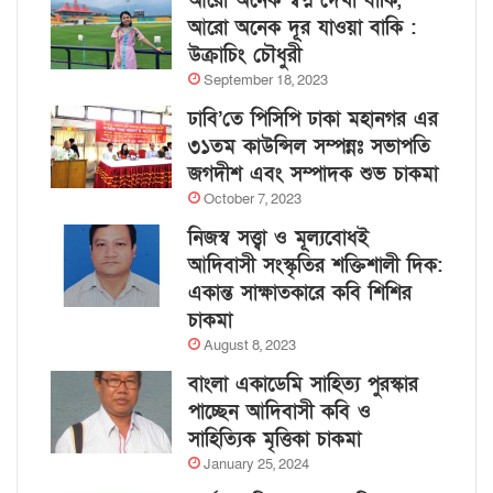
আরো অনেক স্বপ্ন দেখা বাকি,
আরো অনেক দূর যাওয়া বাকি :
উক্রাচিং চৌধুরী
September 18, 2023
ঢাবি’তে পিসিপি ঢাকা মহানগর এর
৩১তম কাউন্সিল সম্পন্নঃ সভাপতি
জগদীশ এবং সম্পাদক শুভ চাকমা
October 7, 2023
নিজস্ব সত্ত্বা ও মূল্যবোধই
আদিবাসী সংস্কৃতির শক্তিশালী দিক:
একান্ত সাক্ষাতকারে কবি শিশির
চাকমা
August 8, 2023
বাংলা একাডেমি সাহিত্য পুরস্কার
পাচ্ছেন আদিবাসী কবি ও
সাহিত্যিক মৃত্তিকা চাকমা
January 25, 2024