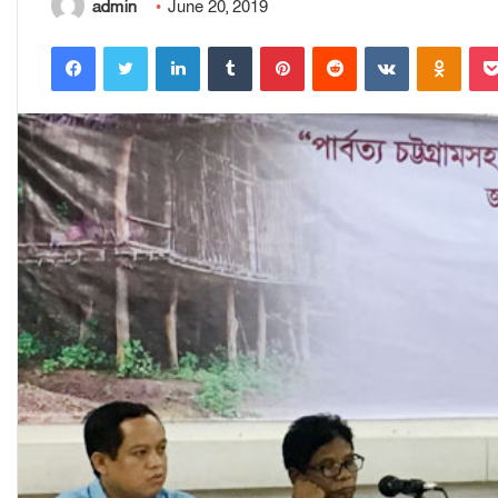
admin
June 20, 2019
Facebook
Twitter
LinkedIn
Tumblr
Pinterest
Reddit
VKontakte
Odnoklassniki