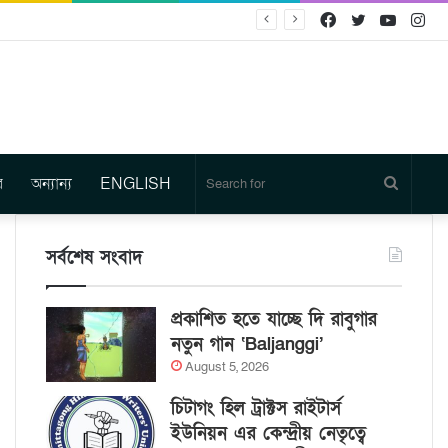
Facebook
Twitter
YouTu
In
র
অন্যান্য
ENGLISH
Search
for
সর্বশেষ সংবাদ
প্রকাশিত হতে যাচ্ছে দি রাবুগার
নতুন গান ‘Baljanggi’
August 5, 2026
চিটাগং হিল ট্রাক্টস রাইটার্স
ইউনিয়ন এর কেন্দ্রীয় নেতৃত্বে