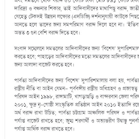
এবং সমতলে থোক বরাদ্দ ৫০ কোটি টাকা মোট ৮৯১ কোটি টাকা। 
দারিদ্র্য ও বঞ্চনার শিকার, তাই আদিবাসীদের মাথাপিছু বরাদ্দ, জা
যেহেতু টেকসই উন্নয়ন লক্ষ্যের (এসডিজি) দর্শনানুযায়ী কাউকে পি
আনতে হলে তাদের জন্য সমপরিমাণ বরাদ্দ দিলে হবে না। ‘ইতিব
অন্তত ৩ গুন বেশি বরাদ্দ দিতে হবে।
সংবাদ সম্মেলনে সমতলের আদিবাসীদের জন্য ‘বিশেষ’ সুপারিশমাল
করতে হবে; পাহাড়ের আদিবাসীদের মতো সমতলের আদিবাসীদের জন
জন্য আলাদা বাজেট করতে হবে।
পার্বত্য আদিবাসীদের জন্য ‘বিশেষ’ সুপারিশমালায় বলা হয়, পার্
রাষ্ট্রীয় নীতি বা আইন যেমন- পূর্ববঙ্গীয় রাষ্ট্রীয় অধিগ্রহণ ও প্রজাস্ব
পরিষদ আইন ১৯৯৮, রাঙ্গামাটি, খাগড়াছড়ি ও বান্দরবান জেলা পরিষ
২০০১, ক্ষুদ্র নৃ-গোষ্ঠী সাংস্কৃতিক প্রতিষ্ঠান আইন ২০১০ ইত্যাদি 
অর্থ বরাদ্দ রাখা উচিত; পার্বত্য চট্টগ্রাম আঞ্চলিক পরিষদ ও পার্
পর্যাপ্ত বাজেট রাখতে হবে; জুম্ম শরণার্থী ও অভ্যন্তরীণ উদ্বাস্তু পুন
পর্যাপ্ত আর্থিক বরাদ্দ রাখতে হবে।