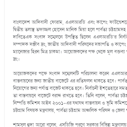
বাংলাদেশ আদিবাসী ফোরাম, এএলআরডি এবং কাপেং ফাউন্ডেশনের
দ্বিতীয় তলাস্থ তফাজ্জল হোসেন মানিক মিয়া হলে পার্বত্য চট্টগ্রামস
দাবিতেএক সংবাদ সম্মেলনে উপস্থিত ছিলেন এএলআরডি’র নির্ব
সম্পাদক সঞ্জীব দ্রং, জাতীয় আদিবাসী পরিষদের সভাপতি ও কাপেং 
ম্যানেজার হিরন মিত্র চাকমা। আয়োজকদের পক্ষ থেকে মূল বক্তব্
দ্রং।
আয়োজকদের পক্ষে সংবাদ সম্মেলনটি পরিচালনা করেন এএলআরডি’র নি
বাস্তবায়নের জন্য জাতীয় বাজেটে এর প্রতিফলন থাকতে হবে। পার্বত্য
নিয়োগের জন্য পর্যাপ্ত বাজেট থাকতে হবে। নির্বাচনী ইশতেহারে সমতল
তা বাস্তবায়নে বাজেটে বরাদ্দ রাখতে হবে। তিনি বলেন, পার্বত্য চট্টগ্র
নিষ্পত্তি কমিশন আইন ২০০১-এর যথাযথ বাস্তবায়ন ও ভূমি কমিশনের কাজ
চট্টগ্রাম বিষয়ক মন্ত্রণালয়, পার্বত্য চট্টগ্রাম আঞ্চলিক পরিষদ ও জ
শামসুল হুদা আরো বলেন, এসডিজি পূরণে সরকার বিভিন্ন মন্ত্রণাল