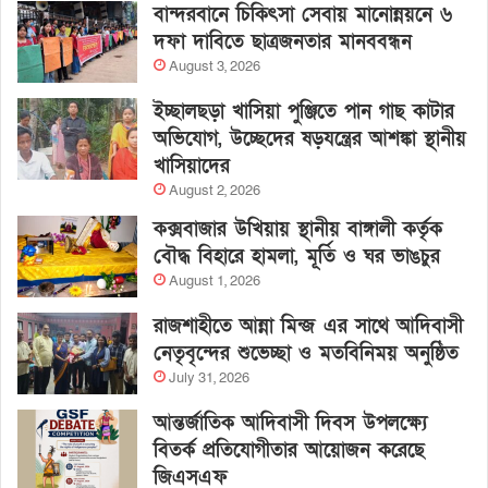
বান্দরবানে চিকিৎসা সেবায় মানোন্নয়নে ৬
দফা দাবিতে ছাত্রজনতার মানববন্ধন
August 3, 2026
ইচ্ছালছড়া খাসিয়া পুঞ্জিতে পান গাছ কাটার
অভিযোগ, উচ্ছেদের ষড়যন্ত্রের আশঙ্কা স্থানীয়
খাসিয়াদের
August 2, 2026
কক্সবাজার উখিয়ায় স্থানীয় বাঙ্গালী কর্তৃক
বৌদ্ধ বিহারে হামলা, মূর্তি ও ঘর ভাঙচুর
August 1, 2026
রাজশাহীতে আন্না মিন্জ এর সাথে আদিবাসী
নেতৃবৃন্দের শুভেচ্ছা ও মতবিনিময় অনুষ্ঠিত
July 31, 2026
আন্তর্জাতিক আদিবাসী দিবস উপলক্ষ্যে
বিতর্ক প্রতিযোগীতার আয়োজন করেছে
জিএসএফ