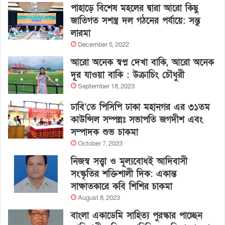
পাহাড়ে বিশেষ মহলের দ্বারা আরো কিছু
জাতিগত সশস্ত্র দল গঠনের পর্যায়ে: সন্তু
লারমা
December 5, 2022
আরো অনেক স্বপ্ন দেখা বাকি, আরো অনেক
দূর যাওয়া বাকি : উক্রাচিং চৌধুরী
September 18, 2023
ঢাবি’তে পিসিপি ঢাকা মহানগর এর ৩১তম
কাউন্সিল সম্পন্নঃ সভাপতি জগদীশ এবং
সম্পাদক শুভ চাকমা
October 7, 2023
নিজস্ব সত্ত্বা ও মূল্যবোধই আদিবাসী
সংস্কৃতির শক্তিশালী দিক: একান্ত
সাক্ষাতকারে কবি শিশির চাকমা
August 8, 2023
বাংলা একাডেমি সাহিত্য পুরস্কার পাচ্ছেন