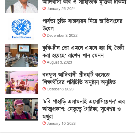
আদিবাসী কবি ও সাহিত্যিক মৃত্তিকা চাকমা
January 25, 2024
পার্বত্য চুক্তি বাস্তবায়ন নিয়ে জাতিসংঘের
উদ্বেগ
December 3, 2022
কুকি-চীন তো এমনে এমনে হয় নি, তৈরী
করা হয়েছে: রাশেদ খান মেনন
August 3, 2023
বনফুল আদিবাসী গ্রীনহার্ট কলেজে
শিক্ষার্থীদের পরিচিতি অনুষ্ঠান অনুষ্ঠিত
October 8, 2023
‘চবি পাহাড়ি এলামনাই এসোসিয়েশন’ এর
আত্মপ্রকাশ: নেতৃত্বে গৈরিকা, সুখেশ্বর ও
মথুরা
January 10, 2023