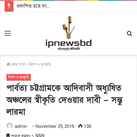
প্রকাশিত হতে যাচ্ছে দি রাবুগার নতুন গান ‘Baljanggi’
Menu
S
fo
প্রথম পাতা
/
শিল্প ও সংস্কৃতি
শিল্প ও সংস্কৃতি
পার্বত্য চট্টগ্রামকে আদিবাসী অধ্যুষিত
অঞ্চলের স্বীকৃতি দেওয়ার দাবী – সন্তু
লারমা
admin
November 25, 2016
138
পড়ার সময়ঃ ১ মিনিট