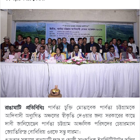
রাঙামাটি প্রতিনিধিঃ
পার্বত্য চুক্তি মোতাবেক পার্বত্য চট্টগ্রামকে
আদিবাসী অধ্যুষিত অঞ্চলের স্বীকৃতি দেওয়ার জন্য সরকারের কাছে
দাবী জানিয়েছেন পার্বত্য চট্টগ্রাম আঞ্চলিক পরিষদের চেয়ারম্যান
জ্যোতিরিন্দ্র বোধিপ্রিয় ওরফে সন্তু লারমা।