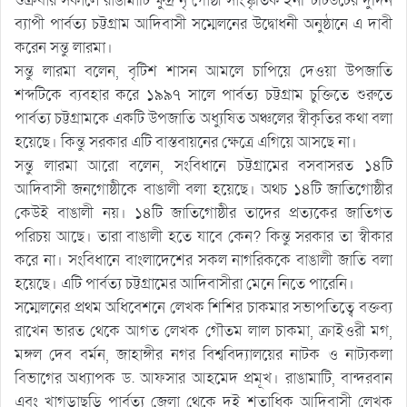
শুক্রবার সকালে রাঙামাটি ক্ষুদ্র নৃ গোষ্ঠী সাংস্কৃতিক ইনস্টিটিউটের দুদিন
ব্যাপী পার্বত্য চট্টগ্রাম আদিবাসী সম্মেলনের উদ্বোধনী অনুষ্ঠানে এ দাবী
করেন সন্তু লারমা।
সন্তু লারমা বলেন, বৃটিশ শাসন আমলে চাপিয়ে দেওয়া উপজাতি
শব্দটিকে ব্যবহার করে ১৯৯৭ সালে পার্বত্য চট্টগ্রাম চুক্তিতে শুরুতে
পার্বত্য চট্টগ্রামকে একটি উপজাতি অধ্যুষিত অঞ্চলের স্বীকৃতির কথা বলা
হয়েছে। কিন্তু সরকার এটি বাস্তবায়নের ক্ষেত্রে এগিয়ে আসছে না।
সন্তু লারমা আরো বলেন, সংবিধানে চট্টগ্রামের বসবাসরত ১৪টি
আদিবাসী জনগোষ্ঠীকে বাঙালী বলা হয়েছে। অথচ ১৪টি জাতিগোষ্ঠীর
কেউই বাঙালী নয়। ১৪টি জাতিগোষ্ঠীর তাদের প্রত্যকের জাতিগত
পরিচয় আছে। তারা বাঙালী হতে যাবে কেন? কিন্তু সরকার তা স্বীকার
করে না। সংবিধানে বাংলাদেশের সকল নাগরিককে বাঙালী জাতি বলা
হয়েছে। এটি পার্বত্য চট্টগ্রামের আদিবাসীরা মেনে নিতে পারেনি।
সম্মেলনের প্রথম অধিবেশনে লেখক শিশির চাকমার সভাপতিত্বে বক্তব্য
রাখেন ভারত থেকে আগত লেখক গৌতম লাল চাকমা, ক্রাইওরী মগ,
মঙ্গল দেব বর্মন, জাহাঙ্গীর নগর বিশ্ববিদ্যালয়ের নাটক ও নাট্যকলা
বিভাগের অধ্যাপক ড. আফসার আহমেদ প্রমূখ। রাঙামাটি, বান্দরবান
এবং খাগড়াছড়ি পার্বত্য জেলা থেকে দুই শতাধিক আদিবাসী লেখক