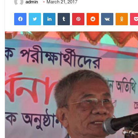
admin
March 21, 2017
Facebook
Twitter
LinkedIn
Tumblr
Pinterest
Reddit
VKontakte
Odnoklassniki