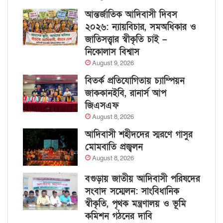
আন্তর্জাতিক আদিবাসী দিবস
২০২৬: ন্যায়বিচার, সমঅধিকার ও
জাতিসত্ত্বার স্বীকৃতি চাই –
নিকোলাস বিশ্বাস
August 9, 2026
বিতর্ক প্রতিযোগিতায় চ্যাম্পিয়ন
জাককানইবি, রানার্স আপ
জিএসএফ
August 8, 2026
আদিবাসী শহীদদের স্মরণে গাসুর
মোমবাতি প্রজ্বলন
August 8, 2026
বগুড়ায় জাতীয় আদিবাসী পরিষদের
সংবাদ সম্মেলন: সাংবিধানিক
স্বীকৃতি, পৃথক মন্ত্রণালয় ও ভূমি
কমিশন গঠনের দাবি