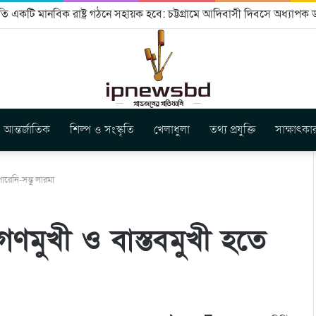
ি একটি মানবিক রাষ্ট্র গঠনে সহায়ক হবে: চট্টগ্রামে আদিবাসী দিবসে অধ্যাপক ড
আন্তর্জাতিক
শিল্প ও সংস্কৃতি
খেলাধুলা
তথ্য প্রযুক্তি
সাক্ষাৎকা
পারেনি-সন্তু লারমা
্থা গণমুখী ও বাস্তবমুখী হতে