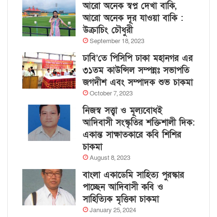
আরো অনেক স্বপ্ন দেখা বাকি,
আরো অনেক দূর যাওয়া বাকি :
উক্রাচিং চৌধুরী
September 18, 2023
ঢাবি’তে পিসিপি ঢাকা মহানগর এর
৩১তম কাউন্সিল সম্পন্নঃ সভাপতি
জগদীশ এবং সম্পাদক শুভ চাকমা
October 7, 2023
নিজস্ব সত্ত্বা ও মূল্যবোধই
আদিবাসী সংস্কৃতির শক্তিশালী দিক:
একান্ত সাক্ষাতকারে কবি শিশির
চাকমা
August 8, 2023
বাংলা একাডেমি সাহিত্য পুরস্কার
পাচ্ছেন আদিবাসী কবি ও
সাহিত্যিক মৃত্তিকা চাকমা
January 25, 2024