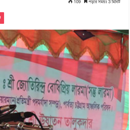
109
পড়ার সময়ঃ 3 মিনিট
Pocket