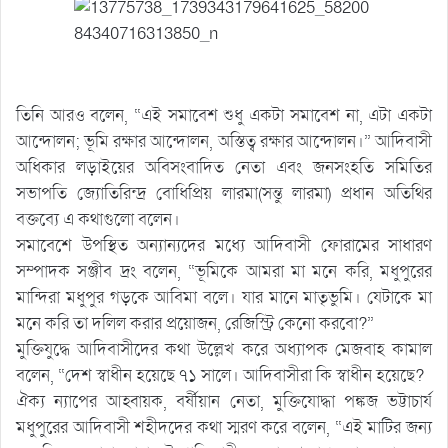
তিনি আরও বলেন, “এই সমাবেশ শুধু একটা সমাবেশ না, এটা একটা
আন্দোলন; ভূমি রক্ষার আন্দোলন, অস্তিত্ব রক্ষার আন্দোলন।” আদিবাসী
অধিকার লড়াইয়ের অবিসংবাদিত নেতা এবং জনসংহতি সমিতির
সভাপতি জ্যোতিরিন্দ্র বোধিপ্রিয় লারমা(সন্তু লারমা) প্রধান অতিথির
বক্তব্যে এ কথাগুলো বলেন।
সমাবেশে উপস্থিত অন্যান্যদের মধ্যে আদিবাসী ফোরামের সাধারণ
সম্পাদক সঞ্জীব দ্রং বলেন, “ভূমিকে আমরা মা মনে করি, মধুপুরের
মান্দিরা মধুপুর গড়কে আবিমা বলে। যার মানে মাতৃভুমি। যেটাকে মা
মনে করি তা দলিল করার প্রয়োজন, রেজিস্ট্রি কেনো করবো?”
মুক্তিযুদ্ধে আদিবাসীদের কথা উল্লেখ করে অধ্যাপক মেজবাহ কামাল
বলেন, “দেশ স্বাধীন হয়েছে ৭১ সালে। আদিবাসীরা কি স্বাধীন হয়েছে?
ঐক্য ন্যাপের আহ্বায়ক, বর্ষীয়ান নেতা, মুক্তিযোদ্ধা পঙ্কজ ভট্টাচার্য
মধুপুরের আদিবাসী শহীদদের কথা স্মরণ করে বলেন, “এই মাটির জন্য