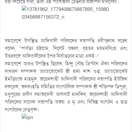
রক্ত দিয়েছে যারা, তারা এই পাকিস্তানী চেতনার প্রজ্ঞাপন মানবেনা।
সমাবেশে উপস্থিত আদিবাসী পরিষদের সভাপতি রবীন্দ্রনাথ সরেন
বলেন, “পার্বত্য চট্টগ্রাম, সিলেট অঞ্চল, বৃহত্তর ময়মনসিংহ এবং
উত্তরবঙ্গে আদিবাসীদের উপর নির্যাতনের মাত্রা একই।”
সমাবেশে আরও উপস্থিত ছিলেন, হিন্দু বৌদ্ধ খ্রিস্টান ঐক্য পরিষদের
সাধারণ সম্পাদক অ্যাডভোকেট শ্রী রানা দাশ গুপ্ত, অ্যাডভোকেট
ইমতিয়াজ মাহমুদ, জয়েনশাহী আদিবাসী পরিষদের সভাপতি ইউজিন
নকরেক, জনসংহতি সমিতির সাংগঠনিক সম্পাদক শ্রী শক্তিপদ ত্রিপুরা,
মধুপুরের প্রবীণ সমাজসেবী আলবার্ট মানকিন, জয়েনশাহী আদিবাসী
পরিষদের সাবেক সভাপতি অজয় এ মৃ এবং বিভিন্ন সংগঠন ও ছাত্র
সংগঠনের নেতৃবৃন্দ।