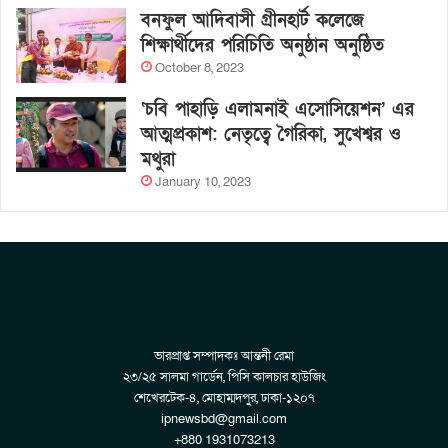
বনফুল আদিবাসী গ্রীনহার্ট কলেজে
শিক্ষার্থীদের পরিচিতি অনুষ্ঠান অনুষ্ঠিত
October 8, 2023
‘চবি পাহাড়ি এলামনাই এসোসিয়েশন’ এর
আত্মপ্রকাশ: নেতৃত্বে গৈরিকা, সুখেশ্বর ও
মথুরা
January 10, 2023
ভারপ্রাপ্ত সম্পাদকঃ আন্তনী রেমা
২৩/২৫ সালমা গার্ডেন, পিসি কালচার হাউজিং
শেখেরটেক-৪, মোহাম্মদপুর, ঢাকা-১২০৭
ipnewsbd@gmail.com
+880 1931073213