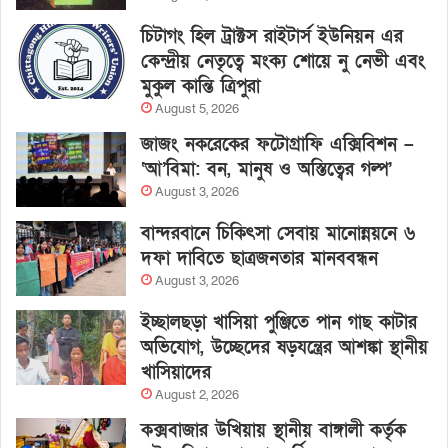
চিটাগং হিল ট্রাক্টস রাইটার্স ইউনিয়ন এর
কেন্দ্রীয় নেতৃত্বে মংক্য শোয়ে নু নেভী এবং
মুকুল কান্তি ত্রিপুরা
August 5, 2026
জাজং নকরেকের ফটোগ্রাফি এক্সিবিশন –
‘আ’বিমা: বন, মানুষ ও অস্তিত্বের গল্প’
August 3, 2026
বান্দরবানে চিকিৎসা সেবায় মানোন্নয়নে ৬
দফা দাবিতে ছাত্রজনতার মানববন্ধন
August 3, 2026
ইচ্ছালছড়া খাসিয়া পুঞ্জিতে পান গাছ কাটার
অভিযোগ, উচ্ছেদের ষড়যন্ত্রের আশঙ্কা স্থানীয়
খাসিয়াদের
August 2, 2026
কক্সবাজার উখিয়ায় স্থানীয় বাঙ্গালী কর্তৃক