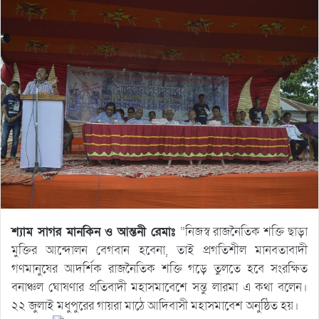
শ্যাম সাগর মানকিন ও আন্তনী রেমাঃ
“নিজস্ব রাজনৈতিক শক্তি ছাড়া
মুক্তির আন্দোলন বেগবান হবেনা, তাই প্রগতিশীল মানবতাবাদী
গণমানুষের আদর্শিক রাজনৈতিক শক্তি গড়ে তুলতে হবে সংরক্ষিত
বনাঞ্চল ঘোষণার প্রতিবাদী মহাসমাবেশে সন্তু লারমা এ কথা বলেন।
২২ জুলাই মধুপুরের গায়রা মাঠে আদিবাসী মহাসমাবেশ অনুষ্ঠিত হয়।