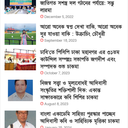
জাতিগত সশস্ত্র দল গঠনের পর্যায়ে: সন্তু
লারমা
December 5, 2022
আরো অনেক স্বপ্ন দেখা বাকি, আরো অনেক
দূর যাওয়া বাকি : উক্রাচিং চৌধুরী
September 18, 2023
ঢাবি’তে পিসিপি ঢাকা মহানগর এর ৩১তম
কাউন্সিল সম্পন্নঃ সভাপতি জগদীশ এবং
সম্পাদক শুভ চাকমা
October 7, 2023
নিজস্ব সত্ত্বা ও মূল্যবোধই আদিবাসী
সংস্কৃতির শক্তিশালী দিক: একান্ত
সাক্ষাতকারে কবি শিশির চাকমা
August 8, 2023
বাংলা একাডেমি সাহিত্য পুরস্কার পাচ্ছেন
আদিবাসী কবি ও সাহিত্যিক মৃত্তিকা চাকমা
January 25, 2024