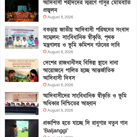
আদিবাসী শহীদদের স্মরণে গাসুর মোমবাতি
প্রজ্বলন
August 8, 2026
বগুড়ায় জাতীয় আদিবাসী পরিষদের সংবাদ
সম্মেলন: সাংবিধানিক স্বীকৃতি, পৃথক
মন্ত্রণালয় ও ভূমি কমিশন গঠনের দাবি
August 8, 2026
দেশের রাজধানীসহ বিভিন্ন স্থানে নানা
আয়োজনে পালিত হচ্ছে আন্তর্জাতিক
আদিবাসী দিবস
August 8, 2026
আদিবাসীদের সাংবিধানিক স্বীকৃতি ও ভূমি
অধিকার নিশ্চিতের আহ্বান
August 6, 2026
প্রকাশিত হতে যাচ্ছে দি রাবুগার নতুন গান
‘Baljanggi’