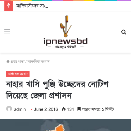
আদিবাসীদের সাংবিধানিক ও আইনগত স্বীকৃতি দিতে কার্যকর উদ্যোগ গ্রহণ করার আহবানঃ আন্তর্জাতিক আদিবাসী দিবসে বক্তারা
Menu
S
fo
প্রথম পাতা
/
আঞ্চলিক সংবাদ
আঞ্চলিক সংবাদ
নাহার খাসি পুঞ্জি উচ্ছেদের নোটিশ
দিয়েছে জেলা প্রশাসন
admin
June 2, 2016
134
পড়ার সময়ঃ ১ মিনিট