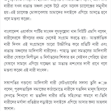
নারীরা যখন প্রত্যন্ত অঞ্চল থেকে উঠে এসে অনেক চ্যালেঞ্জের সম্মুখীন
হয়।এই চ্যালেঞ্জ মোকাবেলায় আমাদের সবাইকে এগিয়ে আসতে হবে
বলে মন্তব্য করেন।
বাংলাদেশ ওয়ার্কাস পার্টির সাংসদ লুৎফুন্নেসা খান বিউটি এমপি বলেন,
নারীদেরকে জীবনের প্রথম থেকেই সংগ্রাম করতে হয়। আন্তর্জাতিক
নারী দিবস এই সংগ্রামকে আরো উজ্জীবিত করে প্রতিটি নারী এবং
প্রত্যন্ত অঞ্চলের আদিবাসী নারীদের। পাহাড় তথা সমতলের আদিবাসী
নারীরা যেভাবে নিপীড়ন ও নির্যাতনের শিকার হন সেইসব পেরিয়ে তাঁরা
যেভাবে সামনে এগিয়ে যাচ্ছেন তা অত্যন্ত প্রশংসার দাবী রাখে বলে
মন্তব্য করেন এই নারী সাংসদ।
সভাপতির বক্তব্যে আদিবাসী নারী নেটওয়ার্কের সদস্য তুলি ¤্রং
বলেন, পুরুষতান্ত্রিক সমাজের কাঠামোতে নারীকে যতদিন মানুষ হিসাবে
দেখতে শিখবো না ততদিন নারীর প্রতি সহিংসতা কমবে না।তিনি
নারীদের মর্যাদা প্রতিষ্ঠার লড়াইয়ে সবাইকে এগিয়ে আসার জন্য আহ্বান
জানান।