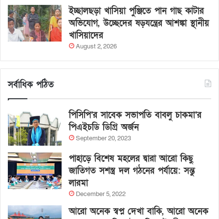
ইচ্ছালছড়া খাসিয়া পুঞ্জিতে পান গাছ কাটার
অভিযোগ, উচ্ছেদের ষড়যন্ত্রের আশঙ্কা স্থানীয়
খাসিয়াদের
August 2, 2026
সর্বাধিক পঠিত
পিসিপি’র সাবেক সভাপতি বাবলু চাকমা’র
পিএইচডি ডিগ্রি অর্জন
September 20, 2023
পাহাড়ে বিশেষ মহলের দ্বারা আরো কিছু
জাতিগত সশস্ত্র দল গঠনের পর্যায়ে: সন্তু
লারমা
December 5, 2022
আরো অনেক স্বপ্ন দেখা বাকি, আরো অনেক