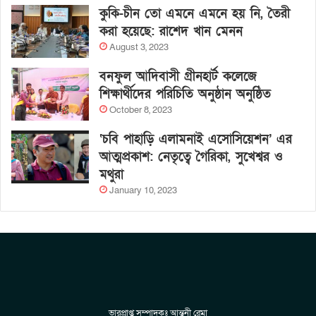
কুকি-চীন তো এমনে এমনে হয় নি, তৈরী
করা হয়েছে: রাশেদ খান মেনন
August 3, 2023
বনফুল আদিবাসী গ্রীনহার্ট কলেজে
শিক্ষার্থীদের পরিচিতি অনুষ্ঠান অনুষ্ঠিত
October 8, 2023
‘চবি পাহাড়ি এলামনাই এসোসিয়েশন’ এর
আত্মপ্রকাশ: নেতৃত্বে গৈরিকা, সুখেশ্বর ও
মথুরা
January 10, 2023
ভারপ্রাপ্ত সম্পাদকঃ আন্তনী রেমা