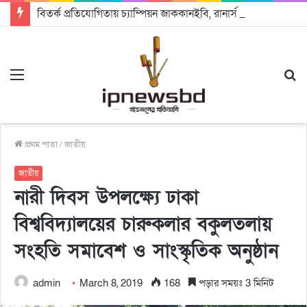
বিতর্ক প্রতিযোগিতায় চ্যাম্পিয়ন জাককানইবি, রানার্স আপ জিএসএফ
Menu
S
fo
প্রথম পাতা
/
জাতীয়
জাতীয়
নারী দিবস উপলক্ষ্যে ঢাকা
বিশ্ববিদ্যালয়ের চারুকলার বকুলতলায়
সংহতি সমাবেশ ও সাংস্কৃতিক অনুষ্ঠান
admin
March 8, 2019
168
পড়ার সময়ঃ 3 মিনিট