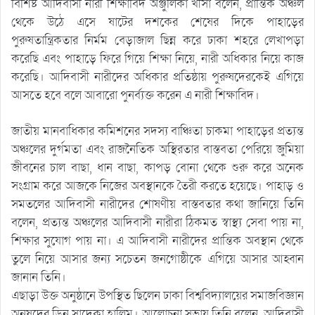
বিশিষ্ট আদিবাসী নারী শিক্ষাবিদ অঞ্জুলিকা খীসা বলেন, প্রান্তিক অঞ্চল
থেকে উঠে এসে ষাটের দশকের শেষের দিকে পাহাড়ের
পুরুষতান্ত্রিকতার নির্মম বেড়াজাল ছিন্ন করে ঢাকা শহরে লেখাপড়া
করেছি এবং পাহাড়ে ফিরে গিয়ে শিক্ষা নিয়ে, নারী অধিকার নিয়ে কাজ
করেছি। আদিবাসী নারীদের অধিকার প্রতিষ্ঠায় পুরুষদেরকেই এগিয়ে
আসতে হবে বলে আবারো পুনর্ব্যক্ত করেন এ নারী শিক্ষাবিদ।
জাতীয় মানবাধিকার কমিশনের সদস্য বাঞ্চিতা চাকমা পাহাড়ের প্রত্যন্ত
অঞ্চলের দুর্গমতা এবং রাজনৈতিক অস্থিরতার বাস্তবতা পেরিয়ে জুমিয়া
জীবনের চাল বাছা, ধান বাছা, কাপড় বোনা থেকে শুরু করে অনেক
সংগ্রাম করে আজকে নিজের অবস্থানকে তৈরী করতে হয়েছে। পাহাড় ও
সমতলের আদিবাসী নারীদের শোষণীয় বাস্তবতার কথা জানিয়ে তিনি
বলেন, প্রত্যন্ত অঞ্চলের আদিবাসী নারীরা ঠিকমত স্বাস্থ্য সেবা পায় না,
শিক্ষার সুযোগ পায় না। এ আদিবাসী নারীদের প্রান্তিক অবস্থান থেকে
তুলে নিয়ে আসার জন্য সচেতন জনগোষ্ঠীকে এগিয়ে আসার আহ্বান
জানান তিনি।
এছাড়া উক্ত অনুষ্ঠানে উপস্থিত ছিলেন ঢাকা বিশ্ববিদ্যালয়ের সমাজবিজ্ঞান
অনুষদের ডিন সাদেকা হালিম। আলোচনা সভায় তিনি বলেন, আদিবাসী