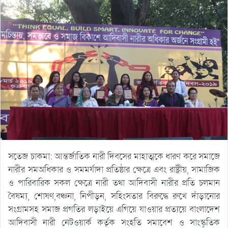
সতেজ চাকমা: আন্তর্জাতিক নারী দিবসের মাহাত্মকে ধারণ করে সমাজে
নারীর সমঅধিকার ও সমমর্যাদা প্রতিষ্ঠার ক্ষেত্রে এবং রাষ্ট্রীয়, সামাজিক
ও পারিবারিক সকল ক্ষেত্রে নারী তথা আদিবাসী নারীর প্রতি চলমান
বৈষম্য, শোষণ,বঞ্চনা, নিপীড়ন, সহিংসতার বিরুদ্ধে রুখে দাঁড়ানোর
সংগ্রামসহ সমাজ প্রগতির লড়াইয়ে এগিয়ে যাওয়ার প্রত্যয়ে বাংলাদেশ
আদিবাসী নারী নেটওয়ার্ক কর্তৃক সংহতি সমাবেশ ও সাংস্কৃতিক