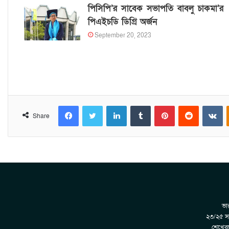
পিসিপি’র সাবেক সভাপতি বাবলু চাকমা’র
পিএইচডি ডিগ্রি অর্জন
September 20, 2023
Facebook
Twitter
LinkedIn
Tumblr
Pinterest
Reddit
VKontakte
Share
ভার
২৩/২৫ সা
শেখেরট