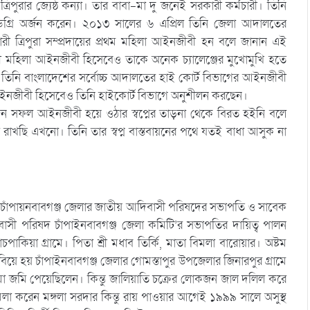
ত্রিপুরার জ্যেষ্ঠ কন্যা। তার বাবা-মা দু জনেই সরকারী কর্মচারী। তিনি
ম ডিগ্রি অর্জন করেন। ২০১৩ সালের ৬ এপ্রিল তিনি জেলা আদালতের
রী ত্রিপুরা সম্প্রদায়ের প্রথম মহিলা আইনজীবী হন বলে জানান এই
ী মহিলা আইনজীবী হিসেবেও তাকে অনেক চ্যালেঞ্জের মুখোমুখি হতে
িনি বাংলাদেশের সর্বোচ্চ আদালতের হাই কোর্ট বিভাগের আইনজীবী
া আইনজীবী হিসেবেও তিনি হাইকোর্ট বিভাগে অনুশীলন করছেন।
 সফল আইনজীবী হয়ে ওঠার স্বপ্নের তাড়না থেকে বিরত হইনি বলে
 রাখছি এখনো। তিনি তার স্বপ্ন বাস্তবায়নের পথে যতই বাধা আসুক না
্গের চাঁপায়নবাবগঞ্জ জেলার জাতীয় আদিবাসী পরিষদের সভাপতি ও সাবেক
বাসী পরিষদ চাঁপাইনবাবগঞ্জ জেলা কমিটি’র সভাপতির দায়িত্ব পালন
কিয়া গ্রামে। পিতা শ্রী মধাব তির্কি, মাতা বিমলা বারোয়ার। অষ্টম
বিয়ে হয় চাঁপাইনবাবগঞ্জ জেলার গোমস্তাপুর উপজেলার জিনারপুর গ্রামে
 বিঘা জমি পেয়েছিলেন। কিন্তু জালিয়াতি চক্রের লোকজন জাল দলিল করে
করেন মঙ্গলা সরদার কিন্তু রায় পাওয়ার আগেই ১৯৯৯ সালে অসুস্থ