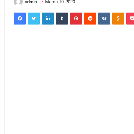
admin
March 10, 2020
Facebook
Twitter
LinkedIn
Tumblr
Pinterest
Reddit
VKontakte
Odnoklassniki