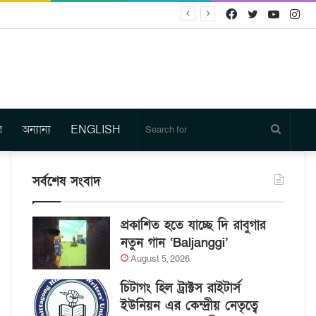
Facebook
Twitter
YouTu
In
র
অন্যান্য
ENGLISH
Search
for
সর্বশেষ সংবাদ
প্রকাশিত হতে যাচ্ছে দি রাবুগার
নতুন গান ‘Baljanggi’
August 5, 2026
চিটাগং হিল ট্রাক্টস রাইটার্স
ইউনিয়ন এর কেন্দ্রীয় নেতৃত্বে