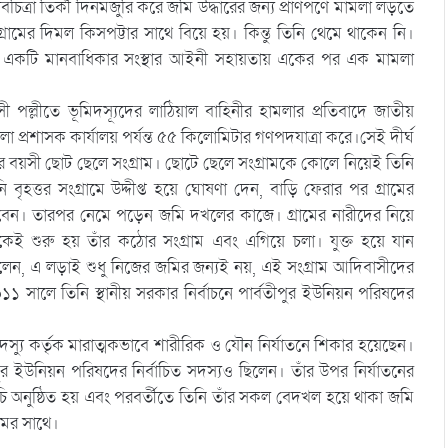
চিত্রা তির্কী দিনমজুরি করে জমি উদ্ধারের জন্য প্রাণপণে মামলা লড়তে
্রামের দিমল কিসপট্টার সাথে বিয়ে হয়। কিন্তু তিনি থেমে থাকেন নি।
ন। একটি মানবাধিকার সংস্থার আইনী সহায়তায় একের পর এক মামলা
ল্লীতে ভূমিদস্যূদের লাঠিয়াল বাহিনীর হামলার প্রতিবাদে জাতীয়
্রশাসক কার্যালয় পর্যন্ত ৫৫ কিলোমিটার গণপদযাত্রা করে।সেই দীর্ঘ
ড় বছর বয়সী ছোট ছেলে সংগ্রাম। ছোটে ছেলে সংগ্রামকে কোলে নিয়েই তিনি
হত্তর সংগ্রামে উদ্দীপ্ত হয়ে ঘোষণা দেন, বাড়ি ফেরার পর গ্রামের
বেন। তারপর নেমে পড়েন জমি দখলের কাজে। গ্রামের নারীদের নিয়ে
কেই শুরু হয় তাঁর কঠোর সংগ্রাম এবং এগিয়ে চলা। যুক্ত হয়ে যান
বলেন, এ লড়াই শুধু নিজের জমির জন্যই নয়, এই সংগ্রাম আদিবাসীদের
 সালে তিনি স্থানীয় সরকার নির্বাচনে পার্বতীপুর ইউনিয়ন পরিষদের
যু কর্তৃক মারাত্মকভাবে শারীরিক ও যৌন নির্যাতনে শিকার হয়েছেন।
পুর ইউনিয়ন পরিষদের নির্বাচিত সদস্যও ছিলেন। তাঁর উপর নির্যাতনের
চি অনুষ্ঠিত হয় এবং পরবর্তীতে তিনি তাঁর সকল বেদখল হয়ে থাকা জমি
মের সাথে।