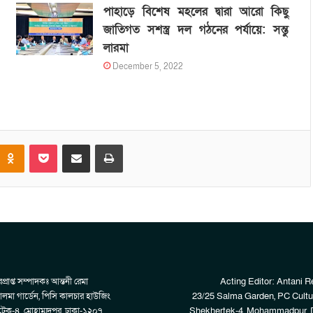
পাহাড়ে বিশেষ মহলের দ্বারা আরো কিছু
জাতিগত সশস্ত্র দল গঠনের পর্যায়ে: সন্তু
লারমা
December 5, 2022
Odnoklassniki
Pocket
Share via Email
Print
প্রাপ্ত সম্পাদকঃ আন্তনী রেমা
Acting Editor: Antani 
লমা গার্ডেন, পিসি কালচার হাউজিং
23/25 Salma Garden, PC Cultu
েক-৪, মোহাম্মদপুর, ঢাকা-১২০৭
Shekhertek-4, Mohammadpur, 