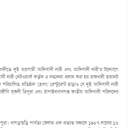
ধানীতে দুই অগ্রগামী আদিবাসী নারী এবং আদিবাসী নারী’র উদ্যোগে
সী নারী নেটওয়ার্ক কর্তৃক এ সম্মাননা প্রদান করা হয় রাজধানী ছায়ানট
িচালিত প্রতিষ্ঠান ‘হেবাং’ রেস্টুরেন্ট ছাড়াও যে দুই আদিবাসী নারী
আইনজীবি সৃজনী ত্রিপুরা এবং চাঁপাইনবাবগঞ্জ জাতীয় আদিবাসী পরিষদের
্রিপুরা। খাগড়াছড়ি পার্বত্য জেলার এক প্রত্যন্ত অঞ্চলে ১৯৮৭ সালের ১৬