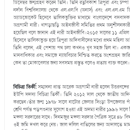
ডিসেম্বর জন্মগ্রহণ করেন তিনি। তিনি রত্নবিকাশ ত্রিপুরা এবং চম্পা 
নর্দান বিশ্ববিদ্যালয় থেকে এল.এল.বি (অনার্স) এবং এল.এল.এ
অ্যাডভোকেট হিসেবে তালিকভুক্তির মাধ্যমে বাংলাদেশে বসবাসকা
অগ্রগামী নারী। খাগড়াছড়ি আইনজীবী সমিতির প্রথম অনুশীলনকার
হয়েছিল বলে জানান এই নারী আইনজীবি।২০১৫ সালের ১১ এপ্রিল ত
হিসেবে তালিকাভুক্ত হয়ে ত্রিপুরা আদিবাসীদের মধ্যে প্রথম মহিল
তিনি বলেন, এই পেশায় পথ চলা কখনও খুব সহজ ছিল না। একজন
মানবাধিকার এবং সমাজে ন্যায়বিচার নিশ্চিত করতে অংশগ্রহন জারি
কেন তা মোকাবেলার জন্য সবসময় প্রস্তুত বলেও প্রত্যয় ব্যক্ত করেন।
বিচিত্রা তির্কী:
সম্মাননা প্রাপ্ত আরেক অগ্রগামী নারী হলেন উত্তরবঙ
ইউপি সদস্য বিচিত্রা তির্কী। তিনি ২০১২ সাল থেকে জাতীয় আদি
করছেন।তাঁর জন্ম ১৯৭৮ সালে নাটোর জেলার সিংড়া উপজেলার পাঁচপা
শ্রেণি পর্যন্ত পড়পশুনার সুযোগ হওয়া এই অদম্য নারীর ১৯৯৬ সালে 
মঙ্গলা সরদারের সাথে। দিনমজুর মঙ্গলা সরদার পৈত্রিক সূত্রে ৪৮
ওই জমি দখল করে নেয়। জাল দলিল বাতিলের জন্য আদালতে মামলা 