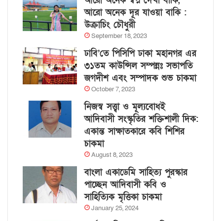
আরো অনেক স্বপ্ন দেখা বাকি,
আরো অনেক দূর যাওয়া বাকি :
উক্রাচিং চৌধুরী
September 18, 2023
ঢাবি’তে পিসিপি ঢাকা মহানগর এর
৩১তম কাউন্সিল সম্পন্নঃ সভাপতি
জগদীশ এবং সম্পাদক শুভ চাকমা
October 7, 2023
নিজস্ব সত্ত্বা ও মূল্যবোধই
আদিবাসী সংস্কৃতির শক্তিশালী দিক:
একান্ত সাক্ষাতকারে কবি শিশির
চাকমা
August 8, 2023
বাংলা একাডেমি সাহিত্য পুরস্কার
পাচ্ছেন আদিবাসী কবি ও
সাহিত্যিক মৃত্তিকা চাকমা
January 25, 2024