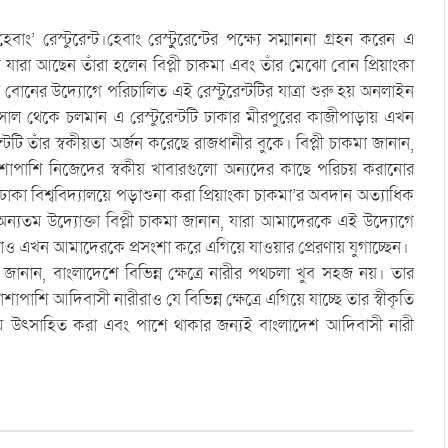
ং’ রেস্টুরেন্ট।হেবাং রেস্টুুরেন্টের পক্ষ্যে সম্মাননা গ্রহন করেন এ
ছনে যারা আছেন তাঁরা হলেন বিপ্লী চাকমা এবং তাঁর মেঝো বোন প্রিয়াংকা
 বোনের উদ্যোগে পরিচালিত এই রেস্টুরেন্টটির যাত্রা শুরু হয় অনলাইন
৬ সাল থেকে চলমান এ রেস্টুরেন্টটি ঢাকার মীরপুরের কাজীপাড়ায় এখন
েন্টেটি তাঁর স্বকীয়তা অর্জন করেছে রাজধানীর বুকে। বিপ্লী চাকমা জানান,
পাশাপাশি নিজেদের স্বকীয় খাবারগুলো অন্যদের কাছে পরিচয় করানোর
ঢাকা বিশ্ববিদ্যালয়ে পড়াশুনা করা প্রিয়াংকা চাকমা’র অবদান অত্যাধিক
র অন্যতম উদ্যোক্তা বিপ্লী চাকমা জানান, যারা আমাদেরকে এই উদ্যোগে
রাও এখন আমাদেরকে প্রসংশা করে এগিয়ে যাওয়ার প্রেরণায় যুগাচ্ছেন।
া জানান, বাংলাদেশে বিভিন্ন ক্ষেত্রে নারীর পথচলা খুব সহজ নয়। তার
শি আদিবাসী নারীরাও যে বিভিন্ন ক্ষেত্রে এগিয়ে যাচ্ছে তার স্বীকৃতি
যমে উৎসাহিত করা এবং পাশে থাকার জন্যই বাংলাদেশ আদিবাসী নারী