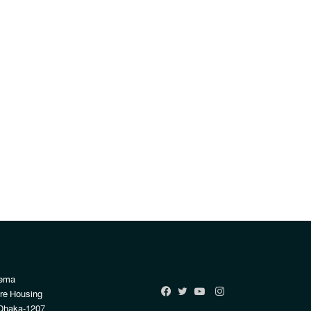
Rema
Instagram
re Housing
Facebook
Twitter
YouTube
Dhaka-1207