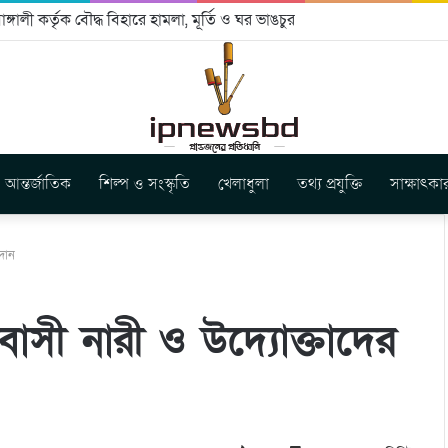
ঙ্গালী কর্তৃক বৌদ্ধ বিহারে হামলা, মূর্তি ও ঘর ভাঙচুর
আন্তর্জাতিক
শিল্প ও সংস্কৃতি
খেলাধুলা
তথ্য প্রযুক্তি
সাক্ষাৎকা
রদান
বাসী নারী ও উদ্যোক্তাদের