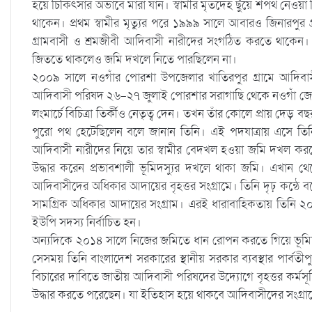
হয়ে চিকিৎসার অভাবে মারা যান। স্বামীর মৃতদেহ ছুঁয়ে শপথ নেওয়া বি
থাকেন। প্রথম স্বামীর মৃত্যুর পরে ১৯৯৯ সালে আবারও জিনারপুর গ
গ্রামবাসী ও শ্রমজীবী আদিবাসী নারীদের সংগঠিত করতে থাকে
জিততে থাকলেও জমি দখলে নিতে পারছিলেন না।
২০০৯ সালে নওগাঁর পোরশা উপজেলার খাতিরপুর গ্রামে আদিবাসী প
আদিবাসী পরিষদ ২৬-২৭ জুলাই পোরশার সরাগাছি থেকে নওগাঁ জেলা প
লংমার্চে বিচিত্রা তির্কীও নেতৃত্ব দেন। তখন তাঁর কোলে প্রায় দে
পুরো পথ হেটেছিলেন বলে জানান তিনি। এই পদযাত্রায় এসে তিনি বৃ
আদিবাসী নারীদের নিয়ে তার স্বামীর বেদখল হওয়া জমি দখল কর
উদ্ধার করেন প্রভাবশালী ভূমিদস্যুর দখলে থাকা জমি। এখান থে
আদিবাসীদের অধিকার আদায়ের বৃহত্তর সংগ্রামে। তিনি দৃঢ় কন্ঠে 
সামগ্রিক অধিকার আদায়ের সংগ্রাম। এরই ধারাবাহিকতায় তিনি ২০১১
ইউপি সদস্য নির্বাচিত হন।
অন্যদিকে ২০১৪ সালে নিজের জমিতে ধান রোপন করতে গিয়ে ভূমিদস্
সেসময় তিনি বাংলাদেশ সরকারের স্থানীয় সরকার ব্যবস্থার পার্বতী
বিচারের দাবিতে জাতীয় আদিবাসী পরিষদের উদ্যোগে বৃহত্তর কর্মসূ
উদ্ধার করতে পরেছেন। যা ইতিহাস হয়ে থাকবে আদিবাসীদের সংগ্রা