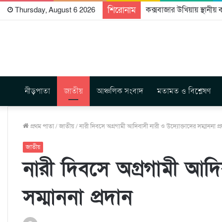
শিরোনাম
কক্সবাজার উখিয়ায় স্থানীয় বা
Thursday, August 6 2026
নীড়পাতা
জাতীয়
আঞ্চলিক সংবাদ
মতামত ও বিশ্লেষণ
প্রথম পাতা
/
জাতীয়
/
নারী দিবসে অগ্রগামী আদিবাসী নারী ও উদ্যোক্তাদের সম্মাননা প্
জাতীয়
নারী দিবসে অগ্রগামী আদি
সম্মাননা প্রদান