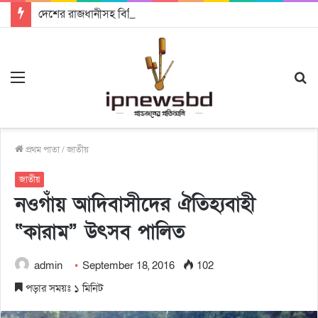
দেশের রাজধানীসহ বিভিন্ন স্থানে নানা আয়োজনে পালিত হচ্ছে আন্তর্জাতিক আদিবাসী দিবস
Menu
S
fo
প্রথম পাতা
/
জাতীয়
জাতীয়
নওগাঁয় আদিবাসীদের ঐতিহ্যবাহী
“কারাম” উৎসব পালিত
admin
September 18, 2016
102
পড়ার সময়ঃ ১ মিনিট