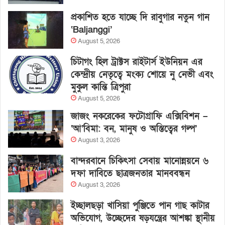
প্রকাশিত হতে যাচ্ছে দি রাবুগার নতুন গান
‘Baljanggi’
August 5, 2026
চিটাগং হিল ট্রাক্টস রাইটার্স ইউনিয়ন এর
কেন্দ্রীয় নেতৃত্বে মংক্য শোয়ে নু নেভী এবং
মুকুল কান্তি ত্রিপুরা
August 5, 2026
জাজং নকরেকের ফটোগ্রাফি এক্সিবিশন –
‘আ’বিমা: বন, মানুষ ও অস্তিত্বের গল্প’
August 3, 2026
বান্দরবানে চিকিৎসা সেবায় মানোন্নয়নে ৬
দফা দাবিতে ছাত্রজনতার মানববন্ধন
August 3, 2026
ইচ্ছালছড়া খাসিয়া পুঞ্জিতে পান গাছ কাটার
অভিযোগ, উচ্ছেদের ষড়যন্ত্রের আশঙ্কা স্থানীয়