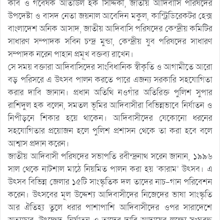
কবি ও গবেষক আতাউল হক সিদ্দিকী, জাতীয় আদিবাসি পরিষদের
উপদেষ্টা ও বাসদ নেতা জয়নাল আবেদিন মকুল, কান্ট্রিডিরেকটর হেক্স
বাংলাদেশ অনিক আসাদ, জাতীয় আদিবাসি পরিষদের কেন্দ্রীয় কমিটির
সাধারণ সম্পাদক সবিন চন্দ্র মুন্ডা, কেন্দ্রীয় যুব পরিষদের সাধারণ
সম্পাদক নরেন পাহান প্রমূখ বক্তব্য রাখেন।
সে সময় বক্তারা আদিবাসিদের সাংবিধানিক স্বীকৃতি ও আগামীতে আরো
বড় পরিসরে এ উৎসব পালন করতে পারে এজন্য সরকারি সহযোগিতা
করার দাবি জানান। প্রধান অতিথি নওগাঁর অতিরিক্ত পুলিশ সুপার
রাশিদুল হক বলেন, সমতল ভূমির আদিবাসীরা বিভিন্নভাবে নির্যাতন ও
নিপীড়নে শিকার হয়ে থাকেন। আদিবাসীদের যেকোনো ধরনের
সহযোগিতার প্রয়োজন হলে পুলিশ প্রশাসন থেকে তা করা হবে বলে
আশ্বাস প্রদান করেন।
জাতীয় আদিবাসী পরিষদের সভাপতি রবীন্দ্রনাথ সরেন জানান, ১৯৯৬
সাল থেকে নাটশাল মাঠে নিয়মিত পালন করা হয় ‘কারাম’ উৎসব। এ
উৎসব বিভিন্ন জেলার ১৫টি সাংস্কৃতিক দল তাদের নাচ-গান পরিবেশন
করেন। উৎসবের মূল উদ্দেশ্য আদিবাসীদের নিজেদের ভাষা সাংস্কৃতি
আর ঐতিহ্য তুলে ধরার পাশাপাশি আদিবাসীদের ওপর সারাদেশে