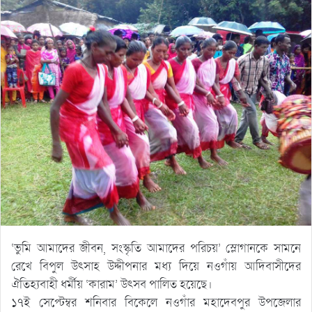
‘ভুমি আমাদের জীবন, সংস্কৃতি আমাদের পরিচয়’ স্লোগানকে সামনে
রেখে বিপুল উৎসাহ উদ্দীপনার মধ্য দিয়ে নওগাঁয় আদিবাসীদের
ঐতিহ্যবাহী ধর্মীয় ‘কারাম’ উৎসব পালিত হয়েছে।
১৭ই সেপ্টেম্বর শনিবার বিকেলে নওগাঁর মহাদেবপুর উপজেলার