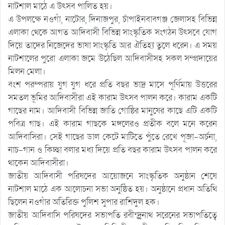
নাটশাল মাঠে এ উৎসব পালিত হয়।
এ উপলক্ষে নওগাঁ, নাটোর, দিনাজপুর, চাঁপাইনবাবগঞ্জ জেলাসহ বিভিন্ন
এলাকা থেকে আগত আদিবাসী বিভিন্ন সাংস্কৃতিক সংগঠন উৎসবে যোগ
দিয়ে তাদের নিজেদের ভাষা সাংস্কৃতি আর ঐতিহ্য তুলে ধরেন। এ সময়
নাটশালের পুরো এলাকা জমে উঠেছিল আদিবাসীসহ সকল সম্প্রদায়ের
মিলন মেলা।
বংশ পরম্পরায় যুগ যুগ ধরে প্রতি বছর ভাদ্র মাসে পূর্ণিমায় উত্তরের
সমতল ভূমির আদিবাসীরা এই কারাম উৎসব পালন করে। কারাম একটি
গাছের নাম। আদিবাসী বিভিন্ন জাতি গোষ্ঠির মানুষের কাছে এটি একটি
পবিত্র গাছ। এই কারাম গাছকে মঙ্গলেরও প্রতীক বলে মনে করেন
আদিবাসিরা। সেই গাছের ডাল কেটে মাটিতে পুঁতে রেখে পূজা-অর্চনা,
নাচ-গান ও কিচ্ছা বলার মধ্য দিয়ে প্রতি বছর কারাম উৎসব পালন করে
থাকেন আদিবাসীরা।
জাতীয় আদিবাসী পরিষদের আয়োজনে সাংস্কৃতিক অনুষ্ঠান শেষে
নাটশাল মাঠে এক আলোচনা সভা অনুষ্ঠিত হয়। অনুষ্ঠানে প্রধান অতিথি
ছিলেন নওগাঁর অতিরিক্ত পুলিশ সুপার রাশিদুল হক।
জাতীয় আদিবাসি পরিষদের সভাপতি রবীন্দ্র্রনাথ সরেনের সভাপতিত্বে