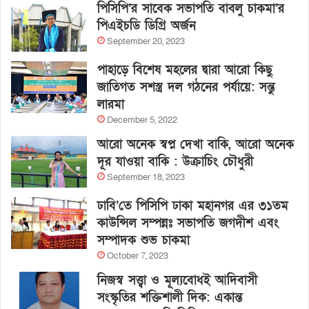
পিসিপি’র সাবেক সভাপতি বাবলু চাকমা’র
পিএইচডি ডিগ্রি অর্জন
September 20, 2023
পাহাড়ে বিশেষ মহলের দ্বারা আরো কিছু
জাতিগত সশস্ত্র দল গঠনের পর্যায়ে: সন্তু
লারমা
December 5, 2022
আরো অনেক স্বপ্ন দেখা বাকি, আরো অনেক
দূর যাওয়া বাকি : উক্রাচিং চৌধুরী
September 18, 2023
ঢাবি’তে পিসিপি ঢাকা মহানগর এর ৩১তম
কাউন্সিল সম্পন্নঃ সভাপতি জগদীশ এবং
সম্পাদক শুভ চাকমা
October 7, 2023
নিজস্ব সত্ত্বা ও মূল্যবোধই আদিবাসী
সংস্কৃতির শক্তিশালী দিক: একান্ত