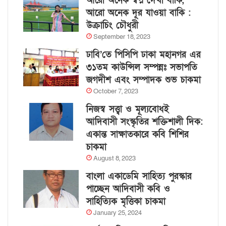
আরো অনেক স্বপ্ন দেখা বাকি,
আরো অনেক দূর যাওয়া বাকি :
উক্রাচিং চৌধুরী
September 18, 2023
ঢাবি’তে পিসিপি ঢাকা মহানগর এর
৩১তম কাউন্সিল সম্পন্নঃ সভাপতি
জগদীশ এবং সম্পাদক শুভ চাকমা
October 7, 2023
নিজস্ব সত্ত্বা ও মূল্যবোধই
আদিবাসী সংস্কৃতির শক্তিশালী দিক:
একান্ত সাক্ষাতকারে কবি শিশির
চাকমা
August 8, 2023
বাংলা একাডেমি সাহিত্য পুরস্কার
পাচ্ছেন আদিবাসী কবি ও
সাহিত্যিক মৃত্তিকা চাকমা
January 25, 2024