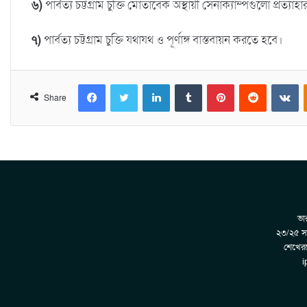
৬)
পার্বত্য চট্টগ্রাম চুক্তি মোতাবেক অস্থায়ী সেনাক্যাম্পগুলো প্রত্য
৭)
পার্বত্য চট্টগ্রাম চুক্তি যথাযথ ও পূর্ণাঙ্গ বাস্তবায়ন করতে হবে।
Facebook
Twitter
LinkedIn
Tumblr
Pinterest
Reddit
VKontakte
Share
ভার
২৩/২৫ সা
শেখেরট
i