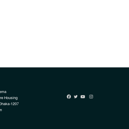
Rema
Instagram
re Housing
Facebook
Twitter
YouTube
Dhaka-1207
m