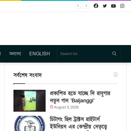
Facebook
Twitter
YouTu
In
র
অন্যান্য
ENGLISH
Search
for
সর্বশেষ সংবাদ
প্রকাশিত হতে যাচ্ছে দি রাবুগার
নতুন গান ‘Baljanggi’
August 5, 2026
চিটাগং হিল ট্রাক্টস রাইটার্স
ইউনিয়ন এর কেন্দ্রীয় নেতৃত্বে