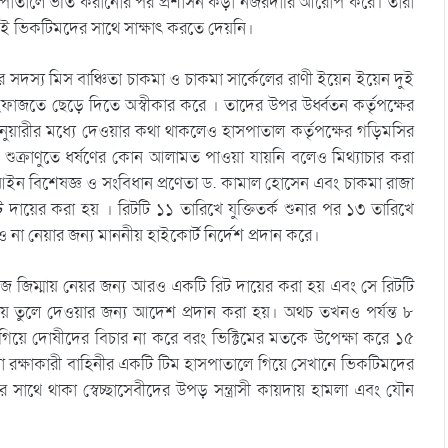
সপাতালে ভর্তি করানোর পর প্রশাসন কড়া নজরদারি আরোপ করে। তারা
কেই ভিকটিমদের সাথে সাক্ষাৎ করতে দেয়নি।
সদস্য মিস বাঞ্চিতা চাকমা ও চাকমা সার্কেলের রাণী ইয়েন ইয়েন দুই
াজতে ছেড়ে দিতে অস্বীকার করে । তাদের উপর উর্ধ্বতন কর্তৃপক্ষের
নুয়ারীর মধ্যে দেওয়ার কথা থাকলেও হাসপাতাল কর্তৃপক্ষের গড়িমসির
দের শুক্রাণুতে ধর্ষণের কোন আলামত পাওয়া যায়নি বলেও মিথ্যাচার করা
য়ে আইন বিশেষজ্ঞ ও সংবিধান প্রণেতা ড. কামাল হোসেন এবং চাকমা রাজা
রিট দায়ের করা হয় । রিটটি ১১ তারিখে যুক্তিতর্ক শুনার পর ১৩ তারিখে
 না নেয়ার জন্য মাননীয় হাইকোর্ট নির্দেশ প্রদান করে।
নিজ জিম্মায় নেয়র জন্য আরও একটি রিট দায়ের করা হয় এবং সে রিটটি
ায় তুলে দেওয়ার জন্য আদেশ প্রদান করা হয়। অথচ তখনও পর্যন্ত ৮
িয়ে দোষীদের বিচার না করে বরং ভিক্টিমের মতকে উপেক্ষা করে ১৫
 রক্ষাকারী বাহিনীর একটি টিম হাসপাতালে গিয়ে সেখানে ভিকটিমদের
র সাথে থাকা স্বেচ্ছাসেবীদের উপড় সন্ত্রাসী কায়দায় হামলা এবং যৌন