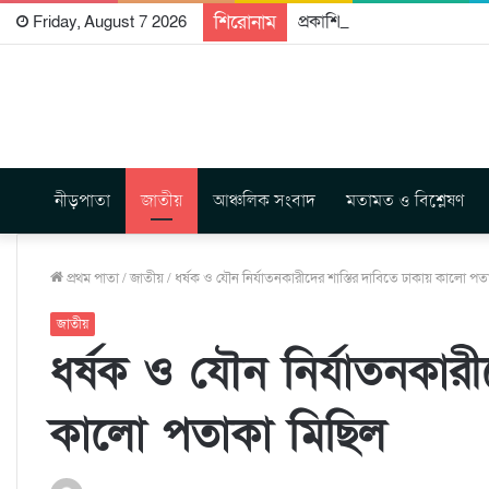
শিরোনাম
প্রকাশিত হতে যাচ্ছে দি রাবুগ
Friday, August 7 2026
নীড়পাতা
জাতীয়
আঞ্চলিক সংবাদ
মতামত ও বিশ্লেষণ
প্রথম পাতা
/
জাতীয়
/
ধর্ষক ও যৌন নির্যাতনকারীদের শাস্তির দাবিতে ঢাকায় কালো পত
জাতীয়
ধর্ষক ও যৌন নির্যাতনকারী
কালো পতাকা মিছিল