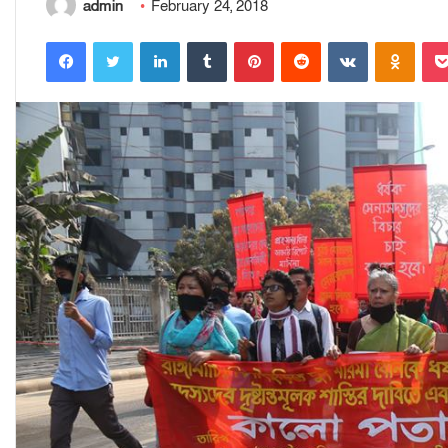
admin
February 24, 2018
Facebook
Twitter
LinkedIn
Tumblr
Pinterest
Reddit
VKontakte
Odnoklassniki