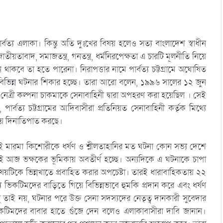
ত্য এলাকা। কিন্তু অতি দুঃখের বিষয় হলেও সত্য বাংলাদেশ স্বাধীন
াবাদ, সমাজতন্ত্র, গনতন্ত্র, ধর্মনিরপেক্ষতা এ চারটি মূলনীতি নিয়ে
াকবে তা হতে পারেনা। নিরাপত্তার নামে পার্বত্য চট্টগ্রামে অঘোষিত
বিভিন্ন ঘটনার শিকার হচ্ছে। তারা আরো বলেন, ১৯৯৬ সালের ১২ জুন
ত্রী কল্পনা চাকমাকে সেনাবাহিনী দ্বারা অপহরণ করা হয়েছিল । সেই
ত্য চট্টগ্রামের আদিবাসীরা প্রতিনিয়ত সেনাবাহিনী কর্তৃক মিথ্যে
দিয়ে দিনাতিপাত করছে।
দুই মারমা কিশোরীকে ধর্ষণ ও শ্লীলতাহানির মত ঘটনা কোন সভ্য দেশে
াই আজ ভক্ষকের ভূমিকায় অবতীর্ণ হচ্ছে। অন্যদিকে এ ঘটনাকে চাপা
িষয়টিকে ভিন্নখাতে প্রবাহিত করার অপচেষ্টা। তারই ধারাবাহিকতায় ২২
য ভিকটিমদের বাড়িতে গিয়ে বিভিন্নভাবে হুমকি প্রদান করে এবং ধর্ষণ
তাই নয়, ঘটনার পরে উক্ত সেনা সদস্যদের নেতৃত্ব দানকারী সুবেদার
টিমদের বাবার হাতে গুঁজে দেন বলেও এলাকাবাসীরা দাবি জানান।