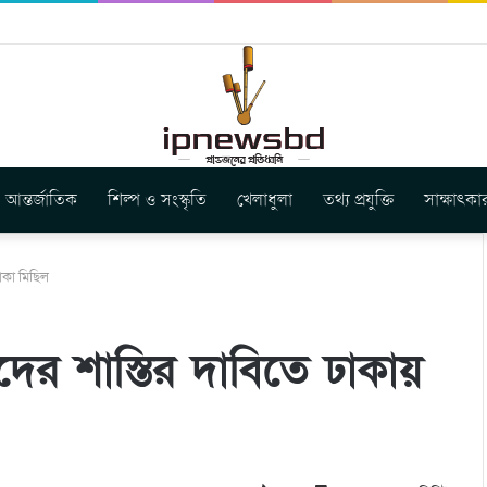
ার নতুন গান ‘Baljanggi’
আন্তর্জাতিক
শিল্প ও সংস্কৃতি
খেলাধুলা
তথ্য প্রযুক্তি
সাক্ষাৎকা
াকা মিছিল
দের শাস্তির দাবিতে ঢাকায়