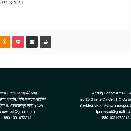
াহার করতে হবে।
Odnoklassniki
Pocket
Share via Email
Print
প্রাপ্ত সম্পাদকঃ আন্তনী রেমা
Acting Editor: Antani 
লমা গার্ডেন, পিসি কালচার হাউজিং
23/25 Salma Garden, PC Cultu
েক-৪, মোহাম্মদপুর, ঢাকা-১২০৭
Shekhertek-4, Mohammadpur, 
pnewsbd@gmail.com
ipnewsbd@gmail.co
+880 1931073213
+880 1931073213