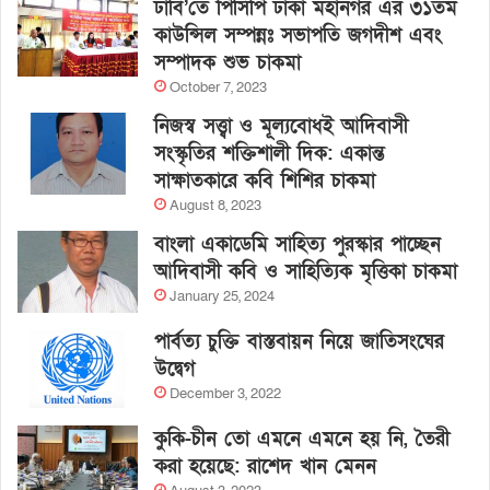
ঢাবি’তে পিসিপি ঢাকা মহানগর এর ৩১তম
কাউন্সিল সম্পন্নঃ সভাপতি জগদীশ এবং
সম্পাদক শুভ চাকমা
October 7, 2023
নিজস্ব সত্ত্বা ও মূল্যবোধই আদিবাসী
সংস্কৃতির শক্তিশালী দিক: একান্ত
সাক্ষাতকারে কবি শিশির চাকমা
August 8, 2023
বাংলা একাডেমি সাহিত্য পুরস্কার পাচ্ছেন
আদিবাসী কবি ও সাহিত্যিক মৃত্তিকা চাকমা
January 25, 2024
পার্বত্য চুক্তি বাস্তবায়ন নিয়ে জাতিসংঘের
উদ্বেগ
December 3, 2022
কুকি-চীন তো এমনে এমনে হয় নি, তৈরী
করা হয়েছে: রাশেদ খান মেনন