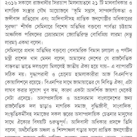
২০১৬ সকালে রাজধানীর সিরডাপ মিলনায়তনে ২১ টি মানবাধিকার ও
নাগরিক সংস্থার যৌথ আয়োজনে “ভূমি সন্ত্রাস, সাম্প্রদায়িকতা ও
জঙ্গীবাদ প্রতিরোধ এবং আদিবাসীসহ প্রান্তিক জনগোষ্ঠীর অধিকারের
সুরক্ষা” শীর্ষক সেমিনারে বিশেষ অতিথির বক্তব্যে পার্বত্য চট্টগ্রাম
আঞ্চলিক পরিষদের চেয়ারম্যান জ্যোতিরিন্দ্র বোধিপ্রিয় লারমা (সন্তু
লারমা) একথা বলেন।
সেমিনারে প্রধান অতিথির বক্তব্যে বেসামরিক বিমান চলাচল ও পর্যটন
মন্ত্রী রাশেদ খান মেনন বলেন, আমাদের দেশের যে রাজনৈতিক
বাস্তবতা তাতে দলগুলো মিললেই জাতীয় ঐক্য হয়ে যায়- এ ব্যাপারটি
সঠিক নয়। যুদ্ধাপরাধী ও গ্রেনেড হামলাকারীরা আজ বিএনপি’র
কোয়ালিশনে রয়েছে। বিএনপির সাথে জামায়াতের যে নিবিড় ঐক্য, এটা
লাঘব করার সুযোগ খুব কম, কারণ একটা আদর্শিক জায়গা থেকেই
সেটা এসেছে। অসাম্প্রদায়িক ও অগ্রসরমান বাংলাদেশের জন্য
রাজনৈতিক দল ছাড়াও নাগরিক সমাজ, বুদ্ধিজীবী, সাংবাদিক,
সংস্কৃতিকর্মীসহ সমাজের সকল স্তরের অসাম্প্রদায়িক চেতনার মানুষের
সাথে ঐক্যের বিষয়টি গুরুত্বপূর্ণ। আদিবাসী অধিকার প্রসঙ্গে তিনি
বলেন, অর্থনৈতিক অঞ্চল ও শিল্পাঞ্চল গড়ার ফলে প্রান্তিক জনগোষ্ঠীর