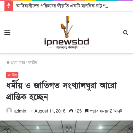
আদিবাসীদের পরিচয়ের স্বীকৃতি একটি মানবিক রাষ্ট্র গঠনে সহায়ক হবে: চট্টগ্রামে আদিবাসী দিবসে অধ্যাপক ড. রাহমান নাসির উদ্দিন
Menu
S
fo
প্রথম পাতা
/
জাতীয়
জাতীয়
ধর্মীয় ও জাতিগত সংখ্যালঘুরা আরো
প্রান্তিক হচ্ছেন
admin
August 11, 2016
125
পড়ার সময়ঃ 2 মিনিট