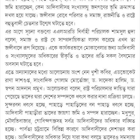
জমি হারাচ্ছেন, কেন আদিবাসীসহ সংখ্যালঘু জনগণের ভূমি ক্রমাগত
দখল হয়ে যাচ্ছে। জঙ্গীবাদ রোধে পরিবার ও সমাজ, রাজনীতি ও রাষ্ট্রে
বহুত্ববাদী চেতনার উন্মেষ ঘটাতে হবে।
এর আগে সূচনা বক্তব্যে এএলআরডি নির্বাহী পরিচালক শামসুল হুদা
বলেন, সমাজ ও রাষ্ট্র যে সাম্প্রদায়িকতা লালন করেছে এখন তা
জঙ্গীবাদে রূপ নিয়েছে। একে কার্যকরভাবে মোকাবেলার জন্য আদিবাসী
ও সংখ্যালঘুদের অধিকারের স্বীকৃতি ও তাদের প্রতি সকল বৈষম্যের
অবসান ঘটাতে হবে।
এতে অন্যান্যদের মধ্যে আলোচনায় অংশ নেন খুশী কবির, এডভোকেট
রাণা দাশগুপ্ত, সাংবাদিক গোলাম মোর্তোজা, ড. সাদেকা হালিম, ড.
স্বপন আদনান প্রমুখ। আলোচকরা বলেন, রাষ্ট্র পরিচালনার দায়িত্ব যারা
পেয়েছে তাদের দ্বারা দেশের সম্পদকে ধ্বংস করার নানা প্রক্রিয়া চলছে।
সুন্দরবন ধ্বংস হচ্ছে, পাহাড়ে পাহাড়িদের বন পাহাড় ধ্বংস হচ্ছে,
আদিবাসী পাহাড়ীরা তাদের জায়গা জমি ও সম্পদ হারাচ্ছেন। মধুপুর,
মৌলভিবাজার, গোবিন্দগঞ্জসহ সর্বত্র আদিবাসীদের অধিকার লঙ্ঘিত
হচ্ছে। পার্বত্য চট্রগ্রামে বিভিন্ন কারণে আদিবাসীদের দেশান্তর করা
হচ্ছে। আদিবাসীদের অধিকার নিয়ে যারা কথা বলছে তাদেরও সমস্যায়