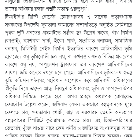
মানুষেরা জায়গা-জমি হারিয়ে ফেলছে বলে আমার ধারণা, এখানে
তাদের অধিকার রক্ষার প্রশ্নটি অত্যন্ত গুরুত্বপূর্ণ।
টিআইবি’র ট্রাস্টি বোর্ডের চেয়ারপারসন ও সাবেক তত্বাবধায়ক
সরকারের উপদেষ্টা সুলতানা কামালের সভাপতিত্বে অনুষ্ঠিত সেমিনারে
পৃথক দুটি প্রবন্ধের প্রথমটিতে সঞ্জীব দ্রং উল্লেখ করেন, বাঁধ নির্মাণ
(কাপ্তাই), ন্যাশনাল পার্ক, ইকো-পার্ক, সংরক্ষিত বনাঞ্চল, সামাজিক
বনায়ন, মিলিটারী বেইস নির্মাণ ইত্যাদির কারণে আদিবাসীরা ভূমি
হারাচ্ছে। শুধু ভূমিলোভী চক্র নয়, বা কখনও কখনও বিভিন্ন প্রকল্পের
কারণে শুধু নয়, ‘পপুলেশন ট্রান্সফার’-এর কারণেও আদিবাসীদের
জায়গা-জমি অন্যের দখলে চলে গেছে। আদিবাসীদের ভূমিরক্ষায় স্বতন্ত্র
ভূমি কমিশন গঠনসহ সংবিধান সংশোধন করে আদিবাসী অধিকারের
স্বীকৃতি দিয়ে তাদের আত্ম-নিয়ন্ত্রণ অধিকারসহ ভূমি ও সম্পদের উপর
অধিকার নিশ্চিত করতে হবে। অপর প্রবন্ধে অধ্যাপক রোবায়েত
ফেরদৌস উল্লেখ করেন, জঙ্গিবাদ যেমন একভাবে বহুত্ববাদকে মুছে
ফেলতে চায়, ক্ষমতাবান গোষ্ঠী, রাষ্ট্র ও সরকারও তেমনি অন্যভাবে
বহুত্ববাদের স্পিরিটে কুঠারাঘাত করতে চায়। এই চিন্তা-কাঠামোর
ভেতরেই খুঁজে পাওয়া যাবে কেন ধর্মীয় ও জাতিগত সংখ্যালঘুরা আরো
প্রান্তিক হচ্ছেন, নিহত হচ্ছেন, হামলা-মামলার শিকার হচ্ছেন। কেন