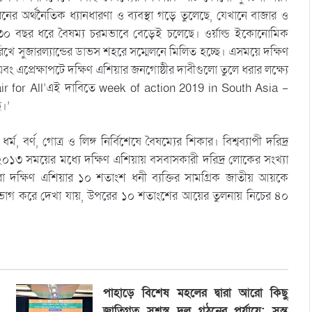
 অর্থনৈতিক ধ্যানধারণা ও ব্যবস্থা গড়ে তুলেছে, যেখানে বাজার ও
৩০ বছর ধরে বৈষম্য চরমভাবে বেড়েই চলেছে। ওর্য়াল্ড ইকোনোমিক
ুজারল্যান্ডের ডাভস শহরে সম্মেলনে মিলিত হচ্ছে। এসময়ে দক্ষিণ
এপ্রেক্ষাপটে দক্ষিণ এশিয়ার জনগোষ্ঠীর দাবীগুলো তুলে ধরার লক্ষ্যে
r for All’এই দাবিতে week of action 2019 in South Asia –
ে।’
র্ণ, গোত্র ও লিঙ্গ নির্বিশেষে বৈষম্যের শিকার। বিশ্বব্যাপী দরিদ্র
২০১৩ সময়ের মধ্যে দক্ষিণ এশিয়ায় বসবাসকারী দরিদ্র লোকের সংখ্যা
ারা দক্ষিণ এশিয়ার ১০ শতাংশ ধনী ব্যক্তির সামগ্রিক জাতীয় আয়কে
ে ভাগ করে দেখা যায়, উপরের ১০ শতাংশের আয়ের তুলনায় নিচের ৪০
পাহাড়ে বিশেষ মহলের দ্বারা আরো কিছু
জাতিগত সশস্ত্র দল গঠনের পর্যায়ে: সন্তু