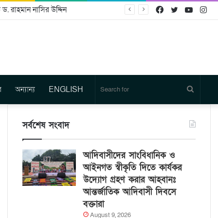
 ড. রাহমান নাসির উদ্দিন
Facebook
Twitter
YouTu
In
র
অন্যান্য
ENGLISH
Search
for
সর্বশেষ সংবাদ
আদিবাসীদের সাংবিধানিক ও
আইনগত স্বীকৃতি দিতে কার্যকর
উদ্যোগ গ্রহণ করার আহবানঃ
আন্তর্জাতিক আদিবাসী দিবসে
বক্তারা
August 9, 2026