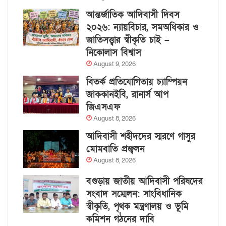
আন্তর্জাতিক আদিবাসী দিবস
২০২৬: ন্যায়বিচার, সমঅধিকার ও
জাতিসত্ত্বার স্বীকৃতি চাই –
নিকোলাস বিশ্বাস
August 9, 2026
বিতর্ক প্রতিযোগিতায় চ্যাম্পিয়ন
জাককানইবি, রানার্স আপ
জিএসএফ
August 8, 2026
আদিবাসী শহীদদের স্মরণে গাসুর
মোমবাতি প্রজ্বলন
August 8, 2026
বগুড়ায় জাতীয় আদিবাসী পরিষদের
সংবাদ সম্মেলন: সাংবিধানিক
স্বীকৃতি, পৃথক মন্ত্রণালয় ও ভূমি
কমিশন গঠনের দাবি