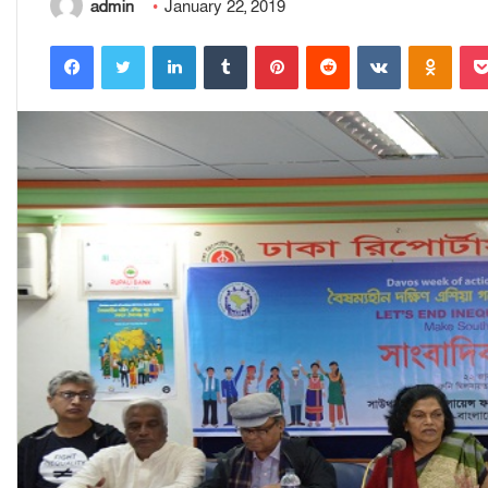
admin
January 22, 2019
Facebook
Twitter
LinkedIn
Tumblr
Pinterest
Reddit
VKontakte
Odnoklassniki