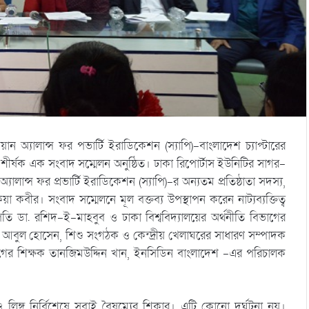
 অ্যালান্স ফর পভার্টি ইরাডিকেশন (স্যাপি)-বাংলাদেশ চ্যাপ্টারের
শীর্ষক এক সংবাদ সম্মেলন অনুষ্ঠিত। ঢাকা রিপোর্টাস ইউনিটির সাগর-
ালান্স ফর প্রভার্টি ইরাডিকেশন (স্যাপি)-র অন্যতম প্রতিষ্ঠাতা সদস্য,
া কবীর। সংবাদ সম্মেলনে মূল বক্তব্য উপস্থাপন করেন নাট্যব্যক্তিত্ব
ডা. রশিদ-ই-মাহবুব ও ঢাকা বিশ্ববিদ্যালয়ের অর্থনীতি বিভাগের
া আবুল হোসেন, শিশু সংগঠক ও কেন্দ্রীয় খেলাঘরের সাধারণ সম্পাদক
বিভাগের শিক্ষক তানজিমউদ্দিন খান, ইনসিডিন বাংলাদেশ -এর পরিচালক
ও লিঙ্গ নির্বিশেষে সবাই বৈষম্যের শিকার। এটি কোনো দুর্ঘটনা নয়।