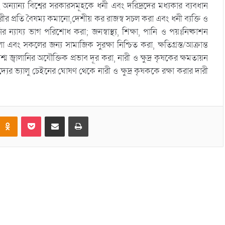
অন্যান্য বিশ্বের সরকারসমূহকে ধনী এবং দরিদ্রদের মধ্যকার ব্যবধান
ীর প্রতি বৈষম্য কমানো,দেশীয় কর রাজস্ব সচল করা এবং ধনী ব্যক্তি ও
র ন্যায্য ভাগ পরিশোধ করা; জনস্বাস্থ্য, শিক্ষা, পানি ও পয়ঃনিষ্কাশন
 এবং সকলের জন্য সামাজিক সুরক্ষা নিশ্চিত করা, ক্ষতিগ্রস্ত/আক্রান্ত
ম জ্বালানির অযৌক্তিক প্রভাব দূর করা, নারী ও ক্ষুদ্র কৃষকের ক্ষমতায়ন
াদ্যের ভ্যালু চেইনের ঘোষণ থেকে নারী ও ক্ষুদ্র কৃষককে রক্ষা করার দারী
Odnoklassniki
Pocket
Share via Email
Print