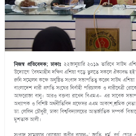
নিজস্ব প্রতিবেদক; ঢাকাঃ
২২জানুয়ারি ২০১৯ তারিখে সাউথ এশিয়ান
উদ্যোগে ‘বৈষম্যহীন দক্ষিণ এশিয়া গড়ে তুলতে সকলে ঐক্যবদ্ধ হই’
রুনি সম্মেলন কক্ষে অনুষ্ঠিত সংবাদ সভাপতিত্ব করেন সাউথ এশিয়া অ্য
বাংলাদেশ নারী প্রগতি সংঘের নির্বাহী পরিচালক ও নারীনেত্রী রোকেয়
আফরোজা বানু। আরও বক্তব্য রাখেন বিএমএ- এর সাবেক সভাপতি 
অধ্যাপক ও বিশিষ্ট অর্থনীতিবিদ প্রফেসর এএম আকাশ,শ্রমিক নেত
ডা. লেলিন চৌধুরী, ঢাকা বিশ্ববিদ্যালয়ের আন্তর্জাতিক সম্পর্ক 
মুশতাক আলী।
সংবাদ সম্মেলনে রোকেয়া কবীর বলেন-‘ জাতি, ধর্ম, বর্ণ, গোত্র 