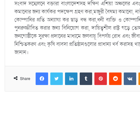
সংবাদ সম্মেলনে বক্তারা বাংলাদেশসহ দক্ষিণ এশিয়া অঞ্চলের এবং 
কমানোর জন্য কার্যকর পদক্ষেপ গ্রহণ করা,মজুরী বৈষম্য কমানো, নার
কোম্পানির প্রতি অন্যায্য কর ছাড় বন্ধ করা,ধনী ব্যক্তি ও কোম্পানি
পুনরুজ্জীবিত করার জন্য বিনিয়োগ করা, দায়িত্বশীল রাষ্ট্র গড়ে তোলা
জনগোষ্ঠীকে সুরক্ষা প্রদানের মাধ্যমে জলবায়ূ বিপর্যয় রোধ এবং জীবাশ্
নিশ্চিতকরণ এবং কৃষি ব্যবসা প্রতিষ্ঠানগুলোর প্রাধান্য খর্ব করাসহ খ
জানান।
Facebook
Twitter
LinkedIn
Tumblr
Pinterest
Reddit
VKontakte
Share