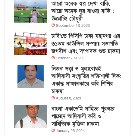
আরো অনেক স্বপ্ন দেখা বাকি,
আরো অনেক দূর যাওয়া বাকি :
উক্রাচিং চৌধুরী
September 18, 2023
ঢাবি’তে পিসিপি ঢাকা মহানগর এর
৩১তম কাউন্সিল সম্পন্নঃ সভাপতি
জগদীশ এবং সম্পাদক শুভ চাকমা
October 7, 2023
নিজস্ব সত্ত্বা ও মূল্যবোধই
আদিবাসী সংস্কৃতির শক্তিশালী দিক:
একান্ত সাক্ষাতকারে কবি শিশির
চাকমা
August 8, 2023
বাংলা একাডেমি সাহিত্য পুরস্কার
পাচ্ছেন আদিবাসী কবি ও
সাহিত্যিক মৃত্তিকা চাকমা
January 25, 2024