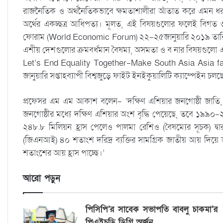
রাজনৈতিক ও অর্থনৈতিকভাবে ক্ষমতাশালীরা আঁতাত করে এমন ধরনের
অর্থের একচ্ছত্র আধিপত্য। মূলত, এই বিষয়গুলোর ফলেই বিগত 
ফোরাম (World Economic Forum) ২২-২৫জানুয়ারি ২০১৯ তারিখে স
এশীয় দেশগুলোর ক্রমবর্ধমান বৈষম্য, অসমতা ও ব নার বিষয়গুলো এবং 
Let’s End Equality Together-Make South Asia Asia fai
জানুয়ারি সপ্তাহব্যাপী বিশ্বজুড়ে ফাইট ইনইকুয়ালিটি ক্যাম্পেইন চলছ
প্রফেসর এম এম আকাশ বলেন- ‘দক্ষিণ এশিয়ার জনগোষ্ঠী জাতি, ধর্ম, ব
জনগোষ্ঠীর মধ্যে দক্ষিণ এশিয়ার অংশ বৃদ্ধি পেয়েছে, তবে ১৯৯০-
২৪৮.৮ মিলিয়ন হ্রাস পেলেও পালমা রেশিও (বৈষম্যের সূচক) দ্ব
(জিএনআই) ৪০ শতাংশ দরিদ্র ব্যক্তির সামগ্রিক জাতীয় আয় দিয়
শতাংশের আয় হ্রাস পাচ্ছে।’
আরো পড়ুন
পিসিপি’র সাবেক সভাপতি বাবলু চাকমা’র
পিএইচডি ডিগ্রি অর্জন