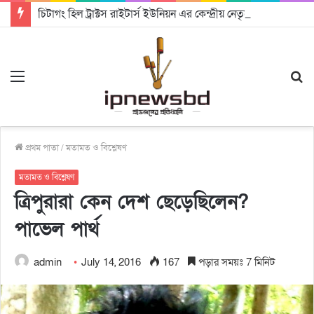
চিটাগং হিল ট্রাক্টস রাইটার্স ইউনিয়ন এর কেন্দ্রীয় নেতৃত্বে মংক্য শোয়ে নু নেভী এবং মুকুল কান্তি ত্রিপুরা
Menu
S
fo
প্রথম পাতা
/
মতামত ও বিশ্লেষণ
মতামত ও বিশ্লেষণ
ত্রিপুরারা কেন দেশ ছেড়েছিলেন?
পাভেল পার্থ
admin
July 14, 2016
167
পড়ার সময়ঃ 7 মিনিট