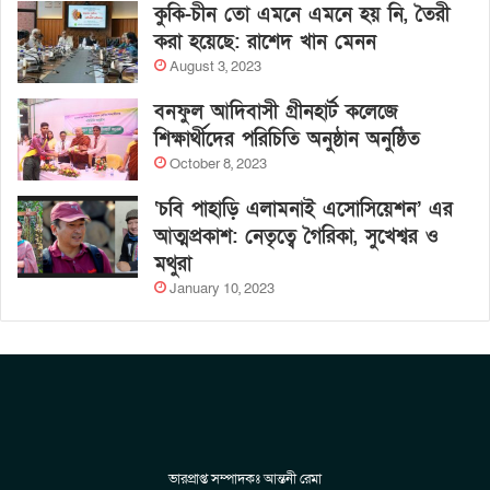
কুকি-চীন তো এমনে এমনে হয় নি, তৈরী
করা হয়েছে: রাশেদ খান মেনন
August 3, 2023
বনফুল আদিবাসী গ্রীনহার্ট কলেজে
শিক্ষার্থীদের পরিচিতি অনুষ্ঠান অনুষ্ঠিত
October 8, 2023
‘চবি পাহাড়ি এলামনাই এসোসিয়েশন’ এর
আত্মপ্রকাশ: নেতৃত্বে গৈরিকা, সুখেশ্বর ও
মথুরা
January 10, 2023
ভারপ্রাপ্ত সম্পাদকঃ আন্তনী রেমা