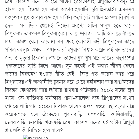
রেমা-কালেঙ্গা বনে এক হয়ে আছে। হরহামেশাই ত্রিপুরাদের ঘরদুয়ারে
হামলা হয়, বিতন্ডা হয়, নানা ধরণের হয়রানি, চুরি ছিনতাই। এমনসব
ধকলের সাথে আবার যুক্ত হয় মার্কিন কর্পোরেট পর্যটন প্রকল্প নিসর্গ ও
ক্রেল। সব দিক থেকেই নিজের অরণ্যে অচিন মানুষ হতে থাকে
ত্রিপুরারা। তারপরও ত্রিপুরারা রেমা-কালেঙ্গার জল-মাটি আঁকড়ে বাঁচতে
চায়। কারণ রেমা-কালেঙ্গা বন এবং কোরাঙ্গী নদী ত্রিপুরাদের কাছে
পবিত্র বনভূমি অঞ্চল। এখানকার ত্রিপুরারা বিশ্বাস করেন এই বন তাদের
জন্ম ও মৃত্যুর ঠিকানা। এখানে তাদের যুগ যুগ ধরে তাদের বহুবংশের
পূর্বজনদের স্মৃতি মিশে আছে। দুম করেই এই অরণ্য জীবন ফেলে
তাদের নিরুদ্দেশ হওয়ার নীতি নেই। কিন্তু গত কয়েক বছর ধরে
ত্রিপুরাদের এই অরণ্যনীতি চুরমার হয়ে গেছে বনবিভাগ আর বাঙালিদের
নিরন্তর কোণঠাসা আর দাবিয়ে রাখবার প্রক্রিয়ায়। ২০০৬ সনের জুন
মাসে এক ব্যক্তিগত সমীক্ষায় রেমা-কালেঙ্গা বনে ত্রিপুরাদের সংখ্যা
জানতে পারি প্রায় ১১০০। নিদারুণভাবে গত দশ বছরে এই সংখ্যা মাত্র
কয়েকশতে এসে ঠেকেছে। পুরানবাড়ি, মঙ্গলবাড়ি, কালিয়াবাড়ি,
ডেবরাবাড়ি, ছনবাড়ি, গরমছড়ি রেমা-কালেঙ্গা বনের এই প্রাচীন ত্রিপুরা
গ্রামগুলি কী নিশ্চিহ্ন হয়ে যাবে?