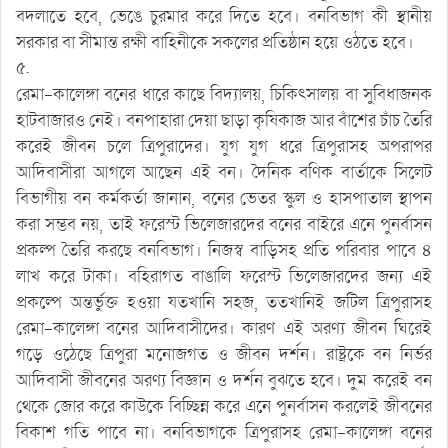
বদলাতে হবে, ভেঙে চুরমার করে দিতে হবে। বনবিভাগ কী স্থানীয়
সরকার বা সীমান্ত রক্ষী বাহিনীকে সকলের প্রতিষ্ঠান হয়ে ওঠতে হবে।
৫.
রেমা-কালেঙ্গা বনের ধারে কাছে বিদ্যালয়, চিকিৎসালয় বা সুবিধাজনক
হাটবাজারও নেই। বনপাহারা দেয়া ছাড়া কৃষিকাজ আর বাঁশের চাঁচ তৈরি
করেই জীবন চলে ত্রিপুরাদের। যুগ যুগ ধরে ত্রিপুরাসহ অপরাপর
আদিবাসীরা আগলে আছেন এই বন। দৈনিক বণিক বার্তাকে সিলেট
বিভাগীয় বন কর্মকর্তা জানান, বনের ভেতর স্কুল ও হাসপাতাল স্থাপন
করা সম্ভব নয়, তাই ফরেস্ট ভিলেজারদের বনের বাইরে এনে পুনর্বাসন
প্রকল্প তৈরি করছে বনবিভাগ। নিজস্ব বাড়িসহ প্রতি পরিবার পাবে ৪
লাখ করে টাকা। বহিরাগত বাঙালি ফরেস্ট ভিলেজারদের জন্য এই
প্রকল্পে অন্তর্ভুক্ত হওয়া যতখানি সহজ, ততখানিই জটিল ত্রিপুরাসহ
রেমা-কালেঙ্গা বনের আদিবাসীদের। কারণ এই অরণ্য জীবন ঘিরেই
গড়ে ওঠেছে ত্রিপুরা মনোজগত ও জীবন দর্শন। রাষ্ট্রকে বন নির্ভর
আদিবাসী জীবনের অরণ্য বিজ্ঞান ও দর্শন বুঝতে হবে। দুম করেই বন
থেকে জোর করে কাউকে বিচ্ছিন্ন করে এনে পুনর্বাসন করলেই জীবনের
বিকাশ গতি পাবে না। বনবিভাগকে ত্রিপুরাসহ রেমা-কালেঙ্গা বনের