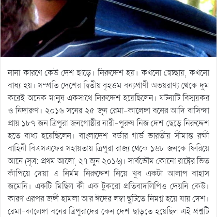
নানা কারণে কেউ দেশ ছাড়ে। নিরুদ্দেশ হয়। কখনো স্বেচ্ছায়, কখনো
বাধ্য হয়। সম্প্রতি দেশের দ্বিতীয় বৃহত্তম বন্যপ্রাণী অভয়রাণ্য থেকে দুম
করেই অনেক মানুষ একসাথে নিরুদ্দেশ হয়েছিলেন। ঘটনাটি বিস্ময়কর
ও নিদারুণ। ২০১৬ সনের ২৫ জুন রেমা-কালেঙ্গা বনের আদি বাসিন্দা
প্রায় ১৮৭ জন ত্রিপুরা জনগোষ্ঠীর নারী-পুরুষ নিজ দেশ ছেড়ে নিরুদ্দেশ
হতে বাধ্য হয়েছিলেন। বাংলাদেশ বর্ডার গার্ড ভারতীয় সীমান্ত রক্ষী
বাহিনী বিএসএফের সহায়তায় ত্রিপুরা রাজ্য থেকে ১৬৮ জনকে ফিরিয়ে
আনে (সূত্র: প্রথম আলো, ২৭ জুন ২০১৬)। সার্বভৌম কোনো রাষ্ট্রের ভিত
কাঁপিয়ে দেয়া এ নির্মম নিরুদ্দেশ নিয়ে খুব একটা আলাপ বাহাস
জমেনি। একটি মিছিল কী এক টুকরো প্রতিবাদলিপিও দেয়নি কেউ।
কারণ এরপর জঙ্গী হামলা আর ঈদের লম্বা ছুটিতে নিমগ্ন হয়ে যায় দেশ।
রেমা-কালেঙ্গা বনের ত্রিপুরাদের কেন দেশ ছাড়তে হয়েছিল এই প্রশ্নটি