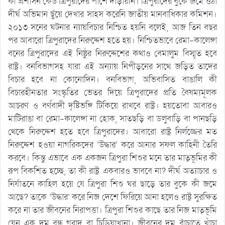
কী প্রশাসন কেউ ত্রিপুরাদের পাশে দাঁড়ায়নি। ত্রিপুরাদের বুকে জমে ওঠা
দীর্ঘ অভিমান ছুঁয়ে দেখার সাহস করেনি জাতীয় মানবাধিকার কমিশন।
২০১৩ সনের ঘটনার ন্যায়বিচার নিশ্চিত হয়নি বলেই, আজ তিন বছর
পর আবারো ত্রিপুরাদের নিরুদ্দেশ হতে হয়। নিশ্চিতভাবে রেমা-কালেঙ্গা
বনের ত্রিপুরাদের এই নিষ্ঠুর নিরুদ্দেশের কথাও বেমালুম বিস্মৃত হবে
রাষ্ট্র। বনবিভাগসহ যারা এই অন্যায় নিপীড়নের সাথে জড়িত তাদের
বিচার হবে না কোনোদিন। বনবিভাগ, অভিবাসিত বাঙালি কী
বিচারহীনতার সংস্কৃতির ভেতর দিয়ে ত্রিপুরাদের প্রতি বৈষম্যমূলক
আচরণ ও বর্ণবাদী দৃষ্টিভঙ্গি টিকিয়ে রাখবে রাষ্ট্র। হয়তোবা আবারও
মাটিরাঙা বা রেমা-কালেঙ্গা না হোক, সাতছড়ি বা ডলুবাড়ি বা পানছড়ি
থেকে নিরুদ্দেশ হতে হবে ত্রিপুরাদের। আবারো রাষ্ট্র নির্লজ্জের মত
নিরুদ্দেশ হওয়া নাগরিকদের ‘উদ্ধার’ করে আনার সফল কাহিনী তৈরি
করবে। কিন্তু এভাবে এক একজন ত্রিপুরা শিশুর মনে তার মাতৃভূমির কী
রূপ বিকশিত হচ্ছে, তা কী রাষ্ট্র একবারও ভাববে না? দীর্ঘ অত্যাচার ও
নির্যাতনে কাহিল হয়ে যে ত্রিপুরা শিশু ঘর ছাড়ে তার বুকে কী জমে
আছে? তাকে ‘উদ্ধার’ করে নিজ দেশে ফিরিয়ে আনা হলেও রাষ্ট্র সুরক্ষিত
করে না তার জীবনের নিরাপত্তা। ত্রিপুরা শিশুর কাছে তার নিজ মাতৃভূমি
যেন এক দম বন্ধ গরাদ বা চিড়িয়াখানা। জীবনের দম বাঁচাতে খাঁচা