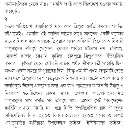
অমীমাংসিতই থেকে যায়। এমনকি জারি আছে নিরুদ্দেশ হওয়ার অন্যায়
বাহাদুরি।
২.
দেশে গরিষ্ঠভাগ বাঙালিরাই মনে করে ত্রিপুরা জাতি বসবাস পার্বত্য
চট্টগ্রামেই। এমনকি এই জাতির নামের সাথে ভারতের একটি রাজ্যের
নামের মিল থাকায় অনেকে ত্রিপুরা রাজ্যের অধিবাসী হিসেবে আদিবাসী
ত্রিপুরাদের গুলিয়ে ফেলেন। কেবল পার্বত্য চট্টগ্রাম নয়; হবিগঞ্জ,
মৌলভী বাজার, চট্টগ্রাম, কুমিল্লা, চাঁদপুরে ত্রিপুরাদের ঐতিহাসিক
বসবাস। কুমিল্লা থেকে মৌলভী বাজার পর্যন্ত সীমান্তবর্তী পাহাড়ি টিলা
অঞ্চল একটা সময়ে ত্রিপুরাদের ছিল। কিন্তু এই কী প্রথম জন্মমাটি ছেড়ে
দলে দলে ত্রিপুরারা দেশ ছেড়েছেন? নিশ্চয়ই নয়। ষাটের দশকে কাপ্তাই
জলবিদ্যুৎ উন্নয়ন প্রকল্পের জন্য এক লাখ পাহাড়ের আদিবাসী উদ্বাস্তু ও
নিরুদ্দেশ হয়েছিলেন। চাকমা, মারমা, তঞ্চংগ্যা, পাংখোয়াদের মত
ত্রিপুরাদের গ্রাম বসতি সব তলিয়ে যায়। আমরা সেই নিরুদ্দেশের
কাহিনি এখানে টানছি না। ধরে নিচ্ছি উপনিবেশিক রাষ্ট্র ঐ জুলুম
চালিয়েছিল। কিন’ ২০১৩ কিংবা ২০১৬? ২০১৩ সনের ৩ আগষ্ট
খাগড়াছড়ির মাটিরাঙা উপজেলার তাইন্দং ইউনিয়নের তাইন্দং,