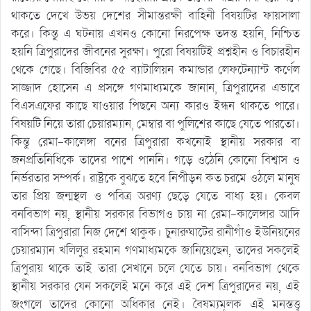
থাকতে দেখে উভয় দেশের সীমান্তরক্ষী বাহিনী বিষয়টির ফায়সালা
করে। কিন্তু এ ঘটনায় এখনও কোনো নিরপেক্ষ তদন্ত হয়নি, নিশ্চিত
হয়নি ত্রিপুরাদের জীবনের সুরক্ষা। পুরো বিষয়টিই প্রশ্নহীন ও বিচারহীন
থেকে গেছে। বিজিবির ৫৫ ব্যাটালিয়ন কমান্ডার লেফটেন্যান্ট কর্ণেল
সাজ্জাদ হোসেন এ প্রসঙ্গে গণমাধ্যমকে জানান, ত্রিপুরাদের এভাবে
বিএসএফের কাছে যাওয়ার পিছনে অন্য কারও ইন্ধন থাকতে পারে।
বিষয়টি নিয়ে তারা চেয়ারম্যান, মেম্বার বা পুলিশের কাছে যেতে পারতো।
কিন্তু রেমা-কালেঙ্গা বনের ত্রিপুরারা কখনোই স্থানীয় সরকার বা
জনপ্রতিনিধিকে তাদের পাশে পাননি। গড়ে ওঠেনি কোনো বিশ্বাস ও
নির্ভরতার সম্পর্ক। রাষ্ট্রকে বুঝতে হবে নিপীড়ন কত চরমে ওঠলে মানুষ
তার প্রিয় জন্মস্থল ও পবিত্র অরণ্য ছেড়ে যেতে বাধ্য হয়। কেবল
বনবিভাগ নয়, স্থানীয় সরকার বিভাগও চায় না রেমা-কালেঙ্গার আদি
বাসিন্দা ত্রিপুরারা নিজ দেশে থাকুক। চুনারুঘাটের রানীগাঁও ইউনিয়নের
চেয়ারম্যান খলিলুর রহমান গণমাধ্যমকে জানিয়েছেন, তাদের সকলেই
ত্রিপুরায় থাকে তাই তারা সেখানে চলে যেতে চায়। বনবিভাগ থেকে
স্থানীয় সরকার যেন সকলেই মনে করে এই দেশ ত্রিপুরাদের নয়, এই
জংগলে তাদের কোনো অধিকার নেই। বৈষম্যমূলক এই মনস্তত্ত্ব