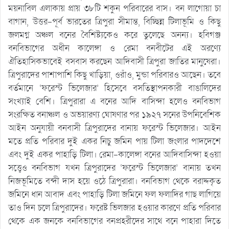
ময়নাবিল এলাকায় প্রায় ৩৮টি শকুন পরিবারের বাস। বন লাগোয়া চা
বাগান, উত্তর-পূর্ব ভারতের ত্রিপুরা সীমান্ত, বিচ্ছিন্ন টিলাভূমি ও কিছু
জলমগ্ন অঞ্চল বনের বৈশিষ্ট্যকেও করে তুলেছে অনন্য। হবিগঞ্জ
বনবিভাগের অধীন কালেঙ্গা ও রেমা বনবীটের এই অরণ্যে
ঐতিহাসিকভাবেই বসবাস করছেন আদিবাসী ত্রিপুরা জাতির মানুষেরা।
ত্রিপুরাদের পাশাপাশি কিছু খাড়িয়া, ওরাঁও, মুন্ডা পরিবারও আছেন। তবে
বর্তমানে ‘ফরেস্ট ভিলেজার’ হিসেবে বসতিস্থাপনকারী বাঙালিদের
সংখ্যাই বেশি। ত্রিপুরারা এ বনের আদি বাসিন্দা হলেও বনবিভাগ
সংরক্ষিত বনাঞ্চল ও অভয়ারণ্য ঘোষণার পর ১৯২৭ সনের উপনিবেশিক
আইন অনুযায়ী বনবাসী ত্রিপুরাদের বানায় ফরেস্ট ভিলেজার। আইন
মতে প্রতি পরিবার দুই একর নিচু জমিন পায় টিলা জংলার পাদদেশে
এবং দুই একর পাহাড়ি টিলা। রেমা-কালেঙ্গা বনের আদিবাসিন্দা হওয়া
সত্ত্বেও বনবিভাগ যখন ত্রিপুরাদের ‘ফরেস্ট ভিলেজার’ বানায় তখন
নিজভূমিতে বন্দী দাস হয়ে ওঠে ত্রিপুরারা। বনবিভাগ থেকে বরাদ্দকৃত
জমিনে ধান আবাদ এবং পাহাড়ি টিলা জমিনে ফল ফলাদির গাছ লাগিয়ে
তাও দিন চলে ত্রিপুরাদের। ফরেষ্ট ভিলজার হওয়ার কারণে প্রতি পরিবার
থেকে এক জনকে বনবিভাগের বনপ্রহরীদের সাথে বনে পাহারা দিতে