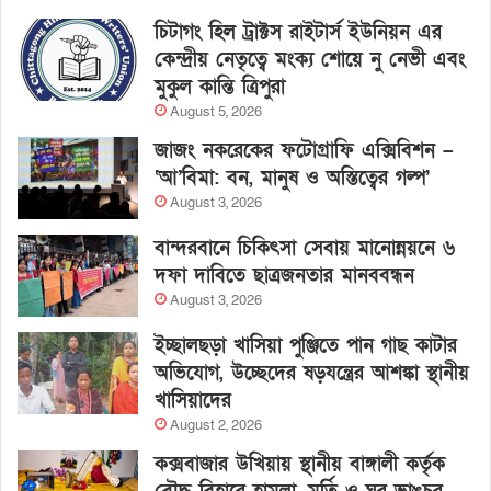
চিটাগং হিল ট্রাক্টস রাইটার্স ইউনিয়ন এর
কেন্দ্রীয় নেতৃত্বে মংক্য শোয়ে নু নেভী এবং
মুকুল কান্তি ত্রিপুরা
August 5, 2026
জাজং নকরেকের ফটোগ্রাফি এক্সিবিশন –
‘আ’বিমা: বন, মানুষ ও অস্তিত্বের গল্প’
August 3, 2026
বান্দরবানে চিকিৎসা সেবায় মানোন্নয়নে ৬
দফা দাবিতে ছাত্রজনতার মানববন্ধন
August 3, 2026
ইচ্ছালছড়া খাসিয়া পুঞ্জিতে পান গাছ কাটার
অভিযোগ, উচ্ছেদের ষড়যন্ত্রের আশঙ্কা স্থানীয়
খাসিয়াদের
August 2, 2026
কক্সবাজার উখিয়ায় স্থানীয় বাঙ্গালী কর্তৃক