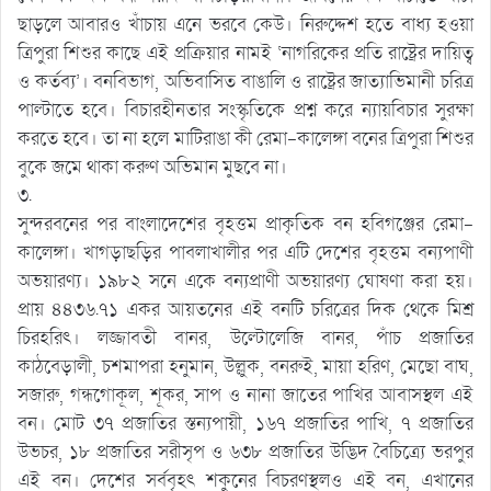
ছাড়লে আবারও খাঁচায় এনে ভরবে কেউ। নিরুদ্দেশ হতে বাধ্য হওয়া
ত্রিপুরা শিশুর কাছে এই প্রক্রিয়ার নামই ‘নাগরিকের প্রতি রাষ্ট্রের দায়িত্ব
ও কর্তব্য’। বনবিভাগ, অভিবাসিত বাঙালি ও রাষ্ট্রের জাত্যাভিমানী চরিত্র
পাল্টাতে হবে। বিচারহীনতার সংস্কৃতিকে প্রশ্ন করে ন্যায়বিচার সুরক্ষা
করতে হবে। তা না হলে মাটিরাঙা কী রেমা-কালেঙ্গা বনের ত্রিপুরা শিশুর
বুকে জমে থাকা করুণ অভিমান মুছবে না।
৩.
সুন্দরবনের পর বাংলাদেশের বৃহত্তম প্রাকৃতিক বন হবিগঞ্জের রেমা-
কালেঙ্গা। খাগড়াছড়ির পাবলাখালীর পর এটি দেশের বৃহত্তম বন্যপাণী
অভয়ারণ্য। ১৯৮২ সনে একে বন্যপ্রাণী অভয়ারণ্য ঘোষণা করা হয়।
প্রায় ৪৪৩৬.৭১ একর আয়তনের এই বনটি চরিত্রের দিক থেকে মিশ্র
চিরহরিৎ। লজ্জাবতী বানর, উল্টোলেজি বানর, পাঁচ প্রজাতির
কাঠবেড়ালী, চশমাপরা হনুমান, উল্লুক, বনরুই, মায়া হরিণ, মেছো বাঘ,
সজারু, গন্ধগোকূল, শূকর, সাপ ও নানা জাতের পাখির আবাসস্থল এই
বন। মোট ৩৭ প্রজাতির স্তন্যপায়ী, ১৬৭ প্রজাতির পাখি, ৭ প্রজাতির
উভচর, ১৮ প্রজাতির সরীসৃপ ও ৬৩৮ প্রজাতির উদ্ভিদ বৈচিত্র্যে ভরপুর
এই বন। দেশের সর্ববৃহৎ শকুনের বিচরণস্থলও এই বন, এখানের