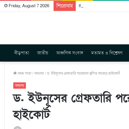
শিরোনাম
প্রকাশিত হতে যাচ্ছে দি রাবুগ
Friday, August 7 2026
নীড়পাতা
জাতীয়
আঞ্চলিক সংবাদ
মতামত ও বিশ্লেষণ
প্রথম পাতা
/
অন্যান্য
/
ড. ইউনূসের গ্রেফতারি পরোয়ানা স্থগিত করেছে হাইকোর্ট
অন্যান্য
ড. ইউনূসের গ্রেফতারি পর
হাইকোর্ট