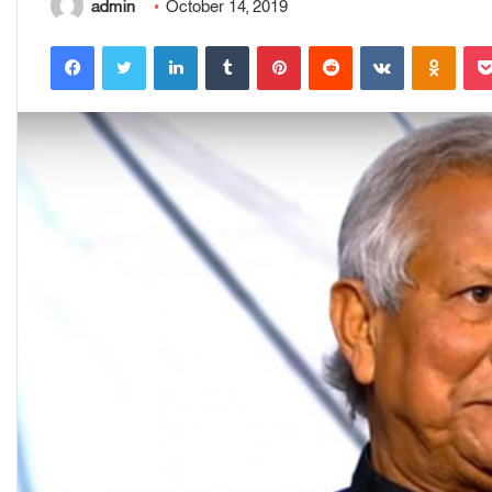
admin
October 14, 2019
Facebook
Twitter
LinkedIn
Tumblr
Pinterest
Reddit
VKontakte
Odnoklassniki