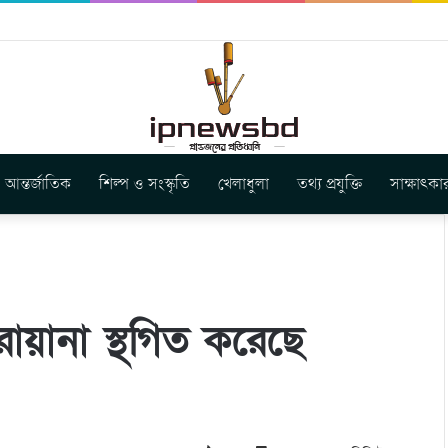
ার নতুন গান ‘Baljanggi’
আন্তর্জাতিক
শিল্প ও সংস্কৃতি
খেলাধুলা
তথ্য প্রযুক্তি
সাক্ষাৎকা
োয়ানা স্থগিত করেছে