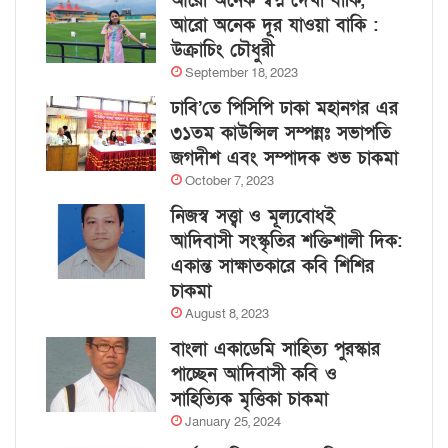
আরো অনেক স্বপ্ন দেখা বাকি,
আরো অনেক দূর যাওয়া বাকি :
উক্রাচিং চৌধুরী
September 18, 2023
ঢাবি’তে পিসিপি ঢাকা মহানগর এর
৩১তম কাউন্সিল সম্পন্নঃ সভাপতি
জগদীশ এবং সম্পাদক শুভ চাকমা
October 7, 2023
নিজস্ব সত্ত্বা ও মূল্যবোধই
আদিবাসী সংস্কৃতির শক্তিশালী দিক:
একান্ত সাক্ষাতকারে কবি শিশির
চাকমা
August 8, 2023
বাংলা একাডেমি সাহিত্য পুরস্কার
পাচ্ছেন আদিবাসী কবি ও
সাহিত্যিক মৃত্তিকা চাকমা
January 25, 2024