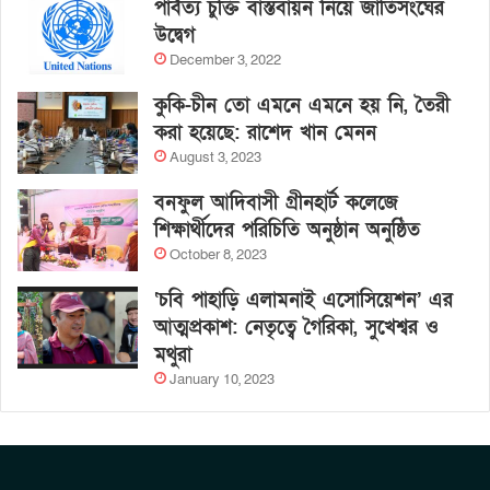
পার্বত্য চুক্তি বাস্তবায়ন নিয়ে জাতিসংঘের
উদ্বেগ
December 3, 2022
কুকি-চীন তো এমনে এমনে হয় নি, তৈরী
করা হয়েছে: রাশেদ খান মেনন
August 3, 2023
বনফুল আদিবাসী গ্রীনহার্ট কলেজে
শিক্ষার্থীদের পরিচিতি অনুষ্ঠান অনুষ্ঠিত
October 8, 2023
‘চবি পাহাড়ি এলামনাই এসোসিয়েশন’ এর
আত্মপ্রকাশ: নেতৃত্বে গৈরিকা, সুখেশ্বর ও
মথুরা
January 10, 2023