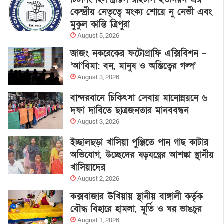
কেন্দ্রীয় নেতৃত্বে মংক্য শোয়ে নু নেভী এবং
মুকুল কান্তি ত্রিপুরা
August 5, 2026
জাজং নকরেকের ফটোগ্রাফি এক্সিবিশন –
‘আ’বিমা: বন, মানুষ ও অস্তিত্বের গল্প’
August 3, 2026
বান্দরবানে চিকিৎসা সেবায় মানোন্নয়নে ৬
দফা দাবিতে ছাত্রজনতার মানববন্ধন
August 3, 2026
ইচ্ছালছড়া খাসিয়া পুঞ্জিতে পান গাছ কাটার
অভিযোগ, উচ্ছেদের ষড়যন্ত্রের আশঙ্কা স্থানীয়
খাসিয়াদের
August 2, 2026
কক্সবাজার উখিয়ায় স্থানীয় বাঙ্গালী কর্তৃক
বৌদ্ধ বিহারে হামলা, মূর্তি ও ঘর ভাঙচুর
August 1, 2026