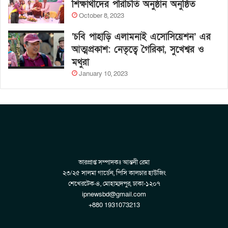
শিক্ষার্থীদের পরিচিতি অনুষ্ঠান অনুষ্ঠিত
October 8, 2023
‘চবি পাহাড়ি এলামনাই এসোসিয়েশন’ এর
আত্মপ্রকাশ: নেতৃত্বে গৈরিকা, সুখেশ্বর ও
মথুরা
January 10, 2023
ভারপ্রাপ্ত সম্পাদকঃ আন্তনী রেমা
২৩/২৫ সালমা গার্ডেন, পিসি কালচার হাউজিং
শেখেরটেক-৪, মোহাম্মদপুর, ঢাকা-১২০৭
ipnewsbd@gmail.com
+880 1931073213