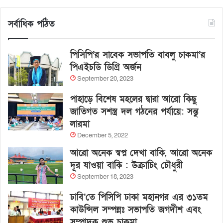
সর্বাধিক পঠিত
পিসিপি’র সাবেক সভাপতি বাবলু চাকমা’র
পিএইচডি ডিগ্রি অর্জন
September 20, 2023
পাহাড়ে বিশেষ মহলের দ্বারা আরো কিছু
জাতিগত সশস্ত্র দল গঠনের পর্যায়ে: সন্তু
লারমা
December 5, 2022
আরো অনেক স্বপ্ন দেখা বাকি, আরো অনেক
দূর যাওয়া বাকি : উক্রাচিং চৌধুরী
September 18, 2023
ঢাবি’তে পিসিপি ঢাকা মহানগর এর ৩১তম
কাউন্সিল সম্পন্নঃ সভাপতি জগদীশ এবং
সম্পাদক শুভ চাকমা