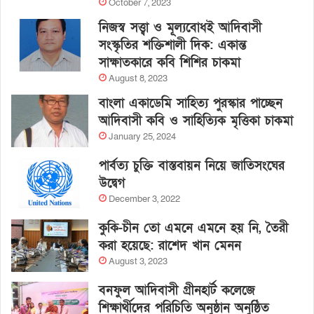
October 7, 2023
নিজস্ব সত্ত্বা ও মূল্যবোধই আদিবাসী
সংস্কৃতির শক্তিশালী দিক: একান্ত
সাক্ষাতকারে কবি শিশির চাকমা
August 8, 2023
বাংলা একাডেমি সাহিত্য পুরস্কার পাচ্ছেন
আদিবাসী কবি ও সাহিত্যিক মৃত্তিকা চাকমা
January 25, 2024
পার্বত্য চুক্তি বাস্তবায়ন নিয়ে জাতিসংঘের
উদ্বেগ
December 3, 2022
কুকি-চীন তো এমনে এমনে হয় নি, তৈরী
করা হয়েছে: রাশেদ খান মেনন
August 3, 2023
বনফুল আদিবাসী গ্রীনহার্ট কলেজে
শিক্ষার্থীদের পরিচিতি অনুষ্ঠান অনুষ্ঠিত