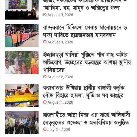
জাজং নকরেকের ফটোগ্রাফি এক্সিবিশন –
‘আ’বিমা: বন, মানুষ ও অস্তিত্বের গল্প’
August 3, 2026
বান্দরবানে চিকিৎসা সেবায় মানোন্নয়নে ৬
দফা দাবিতে ছাত্রজনতার মানববন্ধন
August 3, 2026
ইচ্ছালছড়া খাসিয়া পুঞ্জিতে পান গাছ কাটার
অভিযোগ, উচ্ছেদের ষড়যন্ত্রের আশঙ্কা স্থানীয়
খাসিয়াদের
August 2, 2026
কক্সবাজার উখিয়ায় স্থানীয় বাঙ্গালী কর্তৃক
বৌদ্ধ বিহারে হামলা, মূর্তি ও ঘর ভাঙচুর
August 1, 2026
রাজশাহীতে আন্না মিন্জ এর সাথে আদিবাসী
নেতৃবৃন্দের শুভেচ্ছা ও মতবিনিময় অনুষ্ঠিত
July 31, 2026