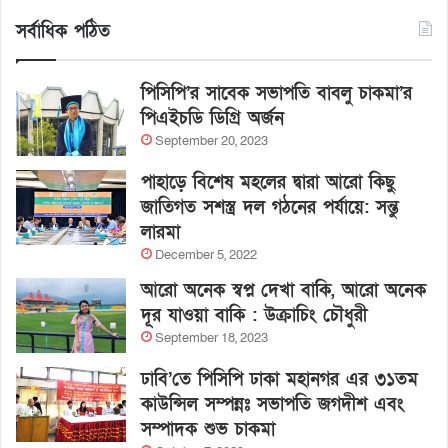
সর্বাধিক পঠিত
পিসিপি’র সাবেক সভাপতি বাবলু চাকমা’র
পিএইচডি ডিগ্রি অর্জন
September 20, 2023
পাহাড়ে বিশেষ মহলের দ্বারা আরো কিছু
জাতিগত সশস্ত্র দল গঠনের পর্যায়ে: সন্তু
লারমা
December 5, 2022
আরো অনেক স্বপ্ন দেখা বাকি, আরো অনেক
দূর যাওয়া বাকি : উক্রাচিং চৌধুরী
September 18, 2023
ঢাবি’তে পিসিপি ঢাকা মহানগর এর ৩১তম
কাউন্সিল সম্পন্নঃ সভাপতি জগদীশ এবং
সম্পাদক শুভ চাকমা