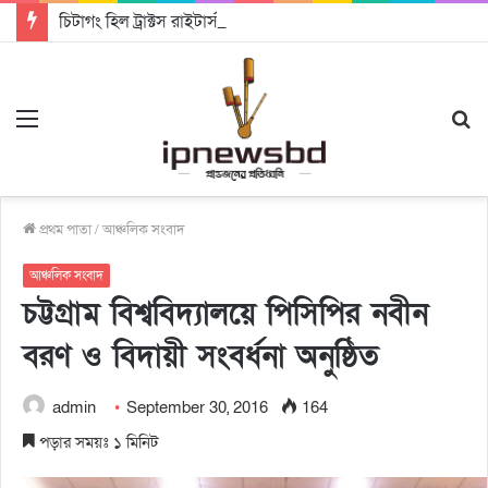
চিটাগং হিল ট্রাক্টস রাইটার্স ইউনিয়ন এর কেন্দ্রীয় নেতৃত্বে মংক্য শোয়ে নু নেভী এবং মুকুল কান্তি ত্রিপুরা
Menu
S
fo
প্রথম পাতা
/
আঞ্চলিক সংবাদ
আঞ্চলিক সংবাদ
চট্টগ্রাম বিশ্ববিদ্যালয়ে পিসিপির নবীন
বরণ ও বিদায়ী সংবর্ধনা অনুষ্ঠিত
admin
September 30, 2016
164
পড়ার সময়ঃ ১ মিনিট