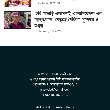
October 8, 2023
‘চবি পাহাড়ি এলামনাই এসোসিয়েশন’ এর
আত্মপ্রকাশ: নেতৃত্বে গৈরিকা, সুখেশ্বর ও
মথুরা
January 10, 2023
ভারপ্রাপ্ত সম্পাদকঃ আন্তনী রেমা
২৩/২৫ সালমা গার্ডেন, পিসি কালচার হাউজিং
শেখেরটেক-৪, মোহাম্মদপুর, ঢাকা-১২০৭
ipnewsbd@gmail.com
+880 1931073213
Acting Editor: Antani Rema