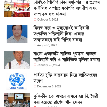
ঢাবি’তে পিসিপি ঢাকা মহানগর এর ৩১তম
কাউন্সিল সম্পন্নঃ সভাপতি জগদীশ এবং
সম্পাদক শুভ চাকমা
October 7, 2023
নিজস্ব সত্ত্বা ও মূল্যবোধই আদিবাসী
সংস্কৃতির শক্তিশালী দিক: একান্ত
সাক্ষাতকারে কবি শিশির চাকমা
August 8, 2023
বাংলা একাডেমি সাহিত্য পুরস্কার পাচ্ছেন
আদিবাসী কবি ও সাহিত্যিক মৃত্তিকা চাকমা
January 25, 2024
পার্বত্য চুক্তি বাস্তবায়ন নিয়ে জাতিসংঘের
উদ্বেগ
December 3, 2022
কুকি-চীন তো এমনে এমনে হয় নি, তৈরী
করা হয়েছে: রাশেদ খান মেনন