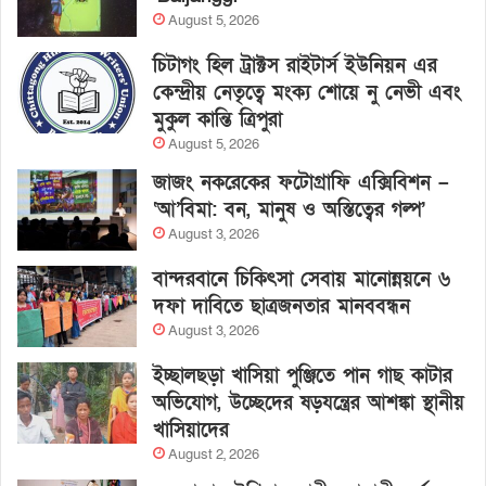
August 5, 2026
চিটাগং হিল ট্রাক্টস রাইটার্স ইউনিয়ন এর
কেন্দ্রীয় নেতৃত্বে মংক্য শোয়ে নু নেভী এবং
মুকুল কান্তি ত্রিপুরা
August 5, 2026
জাজং নকরেকের ফটোগ্রাফি এক্সিবিশন –
‘আ’বিমা: বন, মানুষ ও অস্তিত্বের গল্প’
August 3, 2026
বান্দরবানে চিকিৎসা সেবায় মানোন্নয়নে ৬
দফা দাবিতে ছাত্রজনতার মানববন্ধন
August 3, 2026
ইচ্ছালছড়া খাসিয়া পুঞ্জিতে পান গাছ কাটার
অভিযোগ, উচ্ছেদের ষড়যন্ত্রের আশঙ্কা স্থানীয়
খাসিয়াদের
August 2, 2026