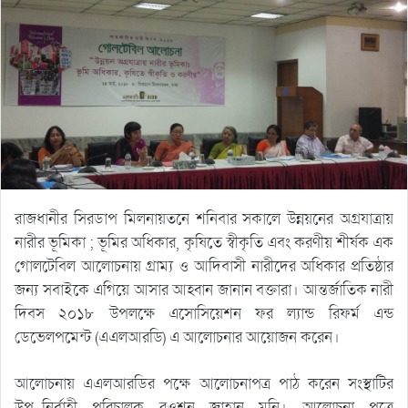
রাজধানীর সিরডাপ মিলনায়তনে শনিবার সকালে উন্নয়নের অগ্রযাত্রায়
নারীর ভূমিকা ; ভূমির অধিকার, কৃষিতে স্বীকৃতি এবং করণীয় শীর্ষক এক
গোলটেবিল আলোচনায় গ্রাম্য ও আদিবাসী নারীদের অধিকার প্রতিষ্ঠার
জন্য সবাইকে এগিয়ে আসার আহ্বান জানান বক্তারা। আন্তর্জাতিক নারী
দিবস ২০১৮ উপলক্ষে এসোসিয়েশন ফর ল্যান্ড রিফর্ম এন্ড
ডেভেলপমেন্ট (এএলআরডি) এ আলোচনার আয়োজন করেন।
আলোচনায় এএলআরডির পক্ষে আলোচনাপত্র পাঠ করেন সংস্থাটির
উপ-নির্বাহী পরিচালক রওশন জাহান মনি। আলোচনা পত্রে