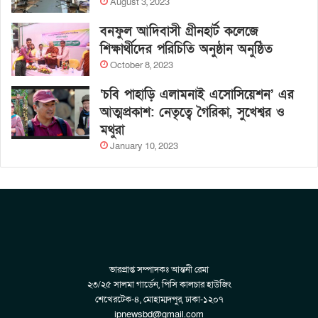
August 3, 2023
বনফুল আদিবাসী গ্রীনহার্ট কলেজে
শিক্ষার্থীদের পরিচিতি অনুষ্ঠান অনুষ্ঠিত
October 8, 2023
‘চবি পাহাড়ি এলামনাই এসোসিয়েশন’ এর
আত্মপ্রকাশ: নেতৃত্বে গৈরিকা, সুখেশ্বর ও
মথুরা
January 10, 2023
ভারপ্রাপ্ত সম্পাদকঃ আন্তনী রেমা
২৩/২৫ সালমা গার্ডেন, পিসি কালচার হাউজিং
শেখেরটেক-৪, মোহাম্মদপুর, ঢাকা-১২০৭
ipnewsbd@gmail.com