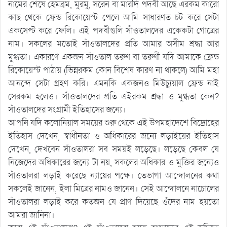
নামের শেষে হেমব্রম, মুরমু, সরেন বা মারদি পদবী আছে এরকম কারো
কাছ থেকে ফ্রেন্ড রিকোয়েস্ট পেলে আমি সাধারণত চট করে সেটা
একসেপ্ট করে ফেলি। এই পদবীগুলি সাঁওতালদের একেকটা গোত্রের
নাম। সকলের মতোই সাঁওতালদের প্রতি আমার অসীম শ্রদ্ধা আর
মুগ্ধতা। একারণে একজন সাঁওতাল তরুণ বা তরুণী যদি আমাকে ফ্রেন্ড
রিকোয়েস্ট পাঠায় (ভিন্নরকম কোন বিশেষ কারণ না থাকলে) আমি মহা
আনন্দে সেটা গ্রহণ করি। এমনকি একজনও মিউচ্যুয়াল ফ্রেন্ড নাই
সেরকম হলেও। সাঁওতালদের প্রতি এইরকম শ্রদ্ধা ও মুগ্ধতা কেন?
সাঁওতালদের সংগ্রামী ইতিহাসের জন্যে।
আপনি যদি কলোনিয়াল সময়ের শুরু থেকে এই উপমহাদেশে বিদ্রোহের
ইতিহাস দেখেন, স্বাধীনতা ও অধিকারের জন্যে লড়াইয়ের ইতিহাস
দেখেন, দেখবেন সাঁওতালরা সব সময়ই লড়েছে। লড়েছে কেবল যে
নিজেদের অধিকারের জন্যে টা নয়, সকলের অধিকার ও মুক্তির জন্যেও
সাঁওতালরা লড়াই করেছে ন্যায়ের পক্ষে। তেভাগা আন্দোলনের কথা
সকলেই জানেন, ইলা মিত্রের নামও জানেন। সেই আন্দোলনে নাচোলের
সাঁওতালরা লড়াই করে কতজন যে প্রাণ দিয়েছে ওঁদের নাম হয়তো
আমরা জানিনা।