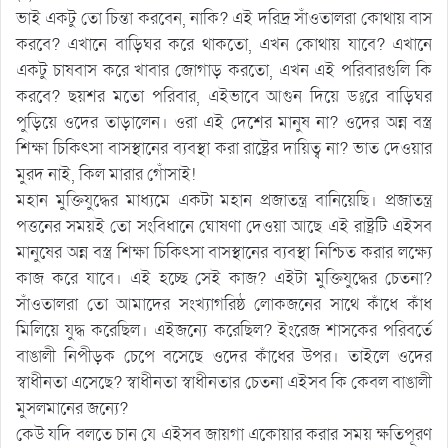
ভাই একটু তো চিন্তা করবেন, নাকি? এই দরিদ্র সাঁওতালরা কোথায় বাস
করবে? এখানে বাড়িঘর করে থাকতো, এখন কোথায় যাবে? এখানে
একটু চাষবাস করে খাবার জোগাড় করতো, এখন এই পরিবারগুলি কি
করবে? ছয়শর মতো পরিবার, এইভাবে আগুন দিয়ে ডঃের বাড়িঘর
পুড়িয়ে ওদের তাড়ালেন। ওরা এই দেশের মানুষ না? ওদের অন্ন বস্ত্র
শিক্ষা চিকিৎসা বাসস্থানের ব্যবস্থা করা রাষ্ট্রের দায়িত্ব না? ভাত দেওয়ার
মুরদ নাই, কিল মারার গোঁসাই!
মহান মুক্তিযুদ্ধের মাধ্যমে একটা মহান প্রজাতন্ত্র বানিয়েছি। প্রজাতন্ত্র
পত্তনের সময়ই তো সংবিধানে ঘোষণা দেওয়া আছে এই রাষ্ট্রটি এইসব
মানুষের অন্ন বস্ত্র শিক্ষা চিকিৎসা বাসস্থানের ব্যবস্থা নিশ্চিত করার লক্ষ্যে
কাজ করে যাবে। এই হচ্ছে সেই কাজ? এইটা মুক্তিযুদ্ধের চেতনা?
সাঁওতালরা তো আমাদের সংখ্যাগরিষ্ঠ লোকজনের সাথে কাঁধে কাঁধ
মিলিয়ে যুদ্ধ করেছিল। এইজন্যে করেছিল? ইংরেজ শাসকের পরিবর্তে
বাঙালী নিপীড়ক চেপে বসেছে ওদের কাঁধের উপর। তাইলে ওদের
স্বাধীনতা এসেছে? স্বাধীনতা স্বাধীনতার চেতনা এইসব কি কেবল বাঙালী
মুসলমানের জন্যে?
কেউ যদি বলতে চান যে এইসব জায়গা একোয়ার করার সময় ক্ষতিপূরণ