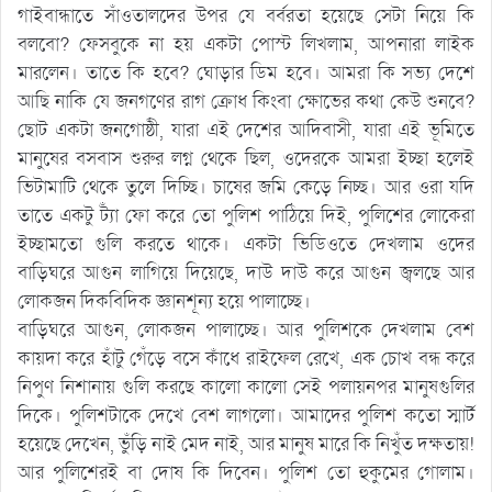
গাইবান্ধাতে সাঁওতালদের উপর যে বর্বরতা হয়েছে সেটা নিয়ে কি
বলবো? ফেসবুকে না হয় একটা পোস্ট লিখলাম, আপনারা লাইক
মারলেন। তাতে কি হবে? ঘোড়ার ডিম হবে। আমরা কি সভ্য দেশে
আছি নাকি যে জনগণের রাগ ক্রোধ কিংবা ক্ষোভের কথা কেউ শুনবে?
ছোট একটা জনগোষ্ঠী, যারা এই দেশের আদিবাসী, যারা এই ভূমিতে
মানুষের বসবাস শুরুর লগ্ন থেকে ছিল, ওদেরকে আমরা ইচ্ছা হলেই
ভিটামাটি থেকে তুলে দিচ্ছি। চাষের জমি কেড়ে নিচ্ছ। আর ওরা যদি
তাতে একটু ট্যাঁ ফো করে তো পুলিশ পাঠিয়ে দিই, পুলিশের লোকেরা
ইচ্ছামতো গুলি করতে থাকে। একটা ভিডিওতে দেখলাম ওদের
বাড়িঘরে আগুন লাগিয়ে দিয়েছে, দাউ দাউ করে আগুন জ্বলছে আর
লোকজন দিকবিদিক জ্ঞানশূন্য হয়ে পালাচ্ছে।
বাড়িঘরে আগুন, লোকজন পালাচ্ছে। আর পুলিশকে দেখলাম বেশ
কায়দা করে হাঁটু গেঁড়ে বসে কাঁধে রাইফেল রেখে, এক চোখ বন্ধ করে
নিপুণ নিশানায় গুলি করছে কালো কালো সেই পলায়নপর মানুষগুলির
দিকে। পুলিশটাকে দেখে বেশ লাগলো। আমাদের পুলিশ কতো স্মার্ট
হয়েছে দেখেন, ভুঁড়ি নাই মেদ নাই, আর মানুষ মারে কি নিখুঁত দক্ষতায়!
আর পুলিশেরই বা দোষ কি দিবেন। পুলিশ তো হুকুমের গোলাম।