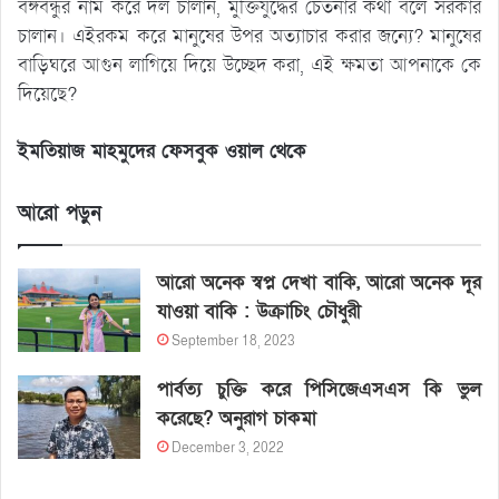
বঙ্গবন্ধুর নাম করে দল চালান, মুক্তিযুদ্ধের চেতনার কথা বলে সরকার
চালান। এইরকম করে মানুষের উপর অত্যাচার করার জন্যে? মানুষের
বাড়িঘরে আগুন লাগিয়ে দিয়ে উচ্ছেদ করা, এই ক্ষমতা আপনাকে কে
দিয়েছে?
ইমতিয়াজ মাহমুদের ফেসবুক ওয়াল থেকে
আরো পড়ুন
আরো অনেক স্বপ্ন দেখা বাকি, আরো অনেক দূর
যাওয়া বাকি : উক্রাচিং চৌধুরী
September 18, 2023
পার্বত্য চুক্তি করে পিসিজেএসএস কি ভুল
করেছে? অনুরাগ চাকমা
December 3, 2022