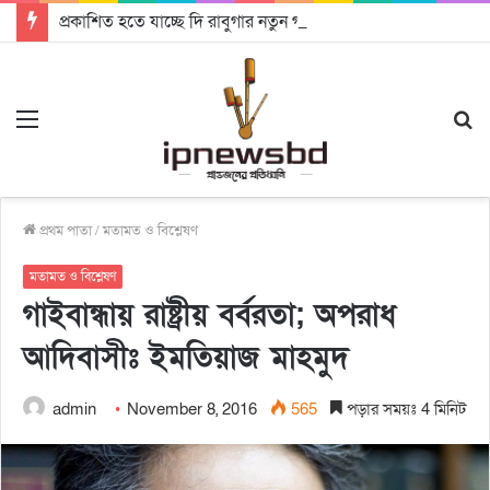
প্রকাশিত হতে যাচ্ছে দি রাবুগার নতুন গান ‘Baljanggi’
Menu
S
fo
প্রথম পাতা
/
মতামত ও বিশ্লেষণ
মতামত ও বিশ্লেষণ
গাইবান্ধায় রাষ্ট্রীয় বর্বরতা; অপরাধ
আদিবাসীঃ ইমতিয়াজ মাহমুদ
admin
November 8, 2016
565
পড়ার সময়ঃ 4 মিনিট