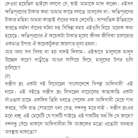
দেওয়া হয়েছিল তাইলে বলবো যে, ভাই আমাকে মাফ করেন। এইসব
ক্ষতিপূরণের টাকার কথা আমার কাছে বলতে আসবেন না। ক্ষতিপূরণের
টাকার মহিমা আমরা কাপ্তাই বাঁধের সময় দেখেছি। সাম্প্রতিক ইতিহাসে
ভারতে নর্মদা বাঁধের ঘটনা সহ বিভিন্ন সময় এইগুলি নিয়ে অনেক কথা
হয়েছে। ক্ষতিপূরণের ঐ কয়েকটা টাকার মূল্যে জীবন জীবিকা চালানোর
একমাত্র উপায় ঐ কয়েকটুকরা জায়গার মূল্য হয়না।
আর অন্য সব বিষয় না হয় বাদই দিলাম। এইভাবে মানুষকে মানুষ
উচ্ছেদ করে? বাড়ীতে আগুন লাগিয়ে দিয়ে, মানুষের উপর গুলি
চালিয়ে?
(৫)
সঞ্জীব দ্রং একটা বই লিখেছেন ‘বাংলাদেশে বিপন্ন আদিবাসী’ এই
নামে। এই বইতে সঞ্জীব দ্রং লিখছেন নাচোলের কাছাকাছি একটা
সাঁওতাল গ্রামে একদিন তিনি শুনতে পেলেন এক আদিবাসী মেয়ে গান
করছে, ‘যদি রাত পোহালে শুনা যেত, বঙ্গবন্ধু মরে নাই’। সঞ্জীব দ্রংএর
মনে প্রশ্ন, এই মেয়েটি যে গানটি গাইছে এই গানটির অর্থ কি সে জানে?
বঙ্গবন্ধু বেঁচে থাকলে আদিবাসীরা কি আজকের মতো এতোটা অসহার
অবস্থায় থাকতো?