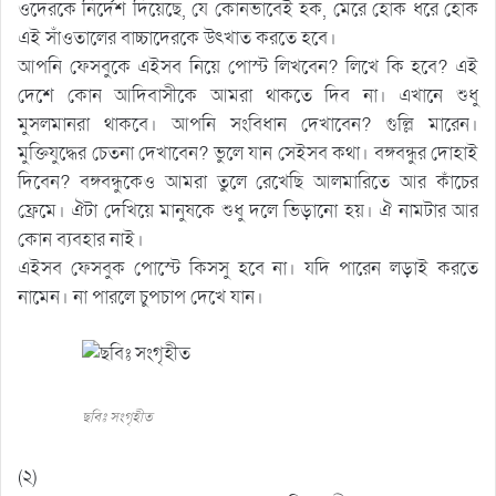
ওদেরকে নির্দেশ দিয়েছে, যে কোনভাবেই হক, মেরে হোক ধরে হোক
এই সাঁওতালের বাচ্চাদেরকে উৎখাত করতে হবে।
আপনি ফেসবুকে এইসব নিয়ে পোস্ট লিখবেন? লিখে কি হবে? এই
দেশে কোন আদিবাসীকে আমরা থাকতে দিব না। এখানে শুধু
মুসলমানরা থাকবে। আপনি সংবিধান দেখাবেন? গুল্লি মারেন।
মুক্তিযুদ্ধের চেতনা দেখাবেন? ভুলে যান সেইসব কথা। বঙ্গবন্ধুর দোহাই
দিবেন? বঙ্গবন্ধুকেও আমরা তুলে রেখেছি আলমারিতে আর কাঁচের
ফ্রেমে। ঐটা দেখিয়ে মানুষকে শুধু দলে ভিড়ানো হয়। ঐ নামটার আর
কোন ব্যবহার নাই।
এইসব ফেসবুক পোস্টে কিসসু হবে না। যদি পারেন লড়াই করতে
নামেন। না পারলে চুপচাপ দেখে যান।
ছবিঃ সংগৃহীত
(২)