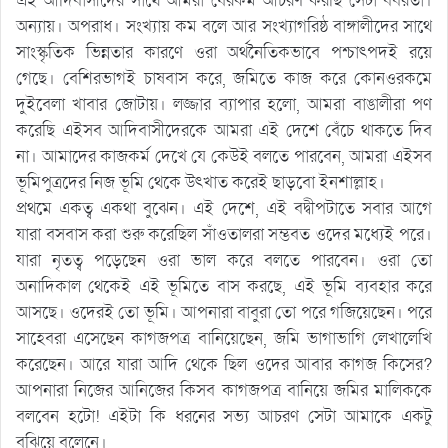
এই আদিবাসীদের সাথে আমরা যেরকম আচরণ করছি সেটা বর্বরতা।
অন্যায়। অপরাধ। সংখ্যায় কম বলে আর সংখ্যাগরিষ্ঠ বাঙ্গালীদের সাথে
সাংস্কৃতিক ভিন্নতার কারণে ওরা অর্থনৈতিকভাবে পশ্চাৎপদই রয়ে
গেছে। বেশিরভাগই চাষবাস করে, জমিতে কাজ করে কোনওরকমে
দুইবেলা খাবার জোটায়। লজ্জার ব্যাপার হলো, আমরা বাঙালীরা পণ
করেছি এইসব আদিবাসীদেরকে আমরা এই দেশে বেঁচে থাকতে দিব
না। আমাদের কাজকর্ম দেখে যে কেউই বলতে পারবেন, আমরা এইসব
ভূমিপুত্রদের নিজ ভূমি থেকে উৎখাত করেই ছাড়বো ইনশাল্লাহ।
প্রথমে একত্ব একথা বুঝেন। এই দেশে, এই বদ্বীপটাতে সবার আগে
যারা বসবাস করা শুরু করেছিল সাঁওতালরা সম্ভবত ওদের মধ্যেই পরে।
যারা নৃতত্ব পড়েছেন ওরা ভাল করে বলতে পারবেন। ওরা তো
অনাদিকাল থেকেই এই ভূমিতে বাস করছে, এই ভূমি ব্যবহার করে
আসছে। ওদেরই তো ভূমি। আপনারা বাবুরা তো পরে গজিয়েছেন। পরে
সাহেবরা এসেছেন কাগজপত্র বানিয়েছেন, জমি ভাগাভাগি লেখালেখি
করেছেন। আরে যারা আদি থেকে ছিল ওদের আবার কাগজ কিসের?
আপনারা নিজের আনিজের কিসব কাগজপত্র বানিয়ে জমির মালিককে
বলবেন হটো! এইটা কি ধরনের সভ্য আচরণ সেটা আমাকে একটু
বুঝিয়ে বলেনে।