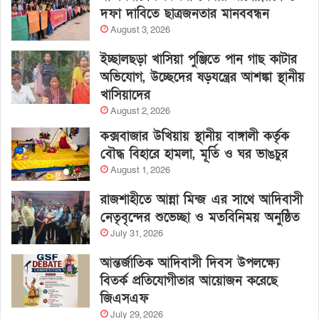
দফা দাবিতে ছাত্রজনতার মানববন্ধন
August 3, 2026
ইচ্ছালছড়া খাসিয়া পুঞ্জিতে পান গাছ কাটার
অভিযোগ, উচ্ছেদের ষড়যন্ত্রের আশঙ্কা স্থানীয়
খাসিয়াদের
August 2, 2026
কক্সবাজার উখিয়ায় স্থানীয় বাঙ্গালী কর্তৃক
বৌদ্ধ বিহারে হামলা, মূর্তি ও ঘর ভাঙচুর
August 1, 2026
রাজশাহীতে আন্না মিন্জ এর সাথে আদিবাসী
নেতৃবৃন্দের শুভেচ্ছা ও মতবিনিময় অনুষ্ঠিত
July 31, 2026
আন্তর্জাতিক আদিবাসী দিবস উপলক্ষ্যে
বিতর্ক প্রতিযোগীতার আয়োজন করেছে
জিএসএফ
July 29, 2026