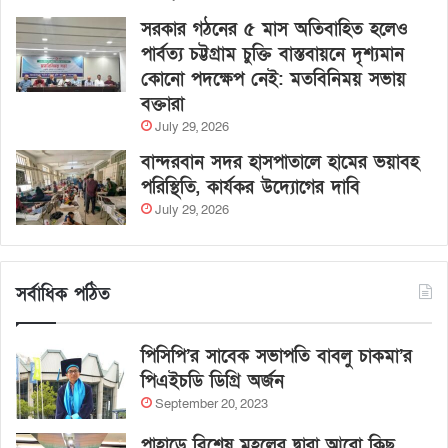
সরকার গঠনের ৫ মাস অতিবাহিত হলেও
পার্বত্য চট্টগ্রাম চুক্তি বাস্তবায়নে দৃশ্যমান
কোনো পদক্ষেপ নেই: মতবিনিময় সভায়
বক্তারা
July 29, 2026
বান্দরবান সদর হাসপাতালে হামের ভয়াবহ
পরিস্থিতি, কার্যকর উদ্যোগের দাবি
July 29, 2026
সর্বাধিক পঠিত
পিসিপি’র সাবেক সভাপতি বাবলু চাকমা’র
পিএইচডি ডিগ্রি অর্জন
September 20, 2023
পাহাড়ে বিশেষ মহলের দ্বারা আরো কিছু