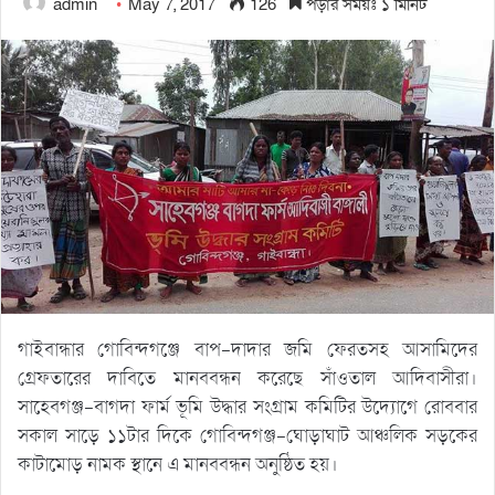
admin
May 7, 2017
126
পড়ার সময়ঃ ১ মিনিট
গাইবান্ধার গোবিন্দগঞ্জে বাপ-দাদার জমি ফেরতসহ আসামিদের
গ্রেফতারের দাবিতে মানববন্ধন করেছে সাঁওতাল আদিবাসীরা।
সাহেবগঞ্জ-বাগদা ফার্ম ভূমি উদ্ধার সংগ্রাম কমিটির উদ্যোগে রোববার
সকাল সাড়ে ১১টার দিকে গোবিন্দগঞ্জ-ঘোড়াঘাট আঞ্চলিক সড়কের
কাটামোড় নামক স্থানে এ মানববন্ধন অনুষ্ঠিত হয়।