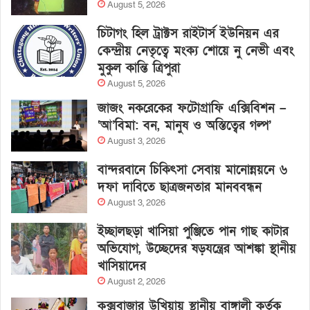
August 5, 2026
চিটাগং হিল ট্রাক্টস রাইটার্স ইউনিয়ন এর
কেন্দ্রীয় নেতৃত্বে মংক্য শোয়ে নু নেভী এবং
মুকুল কান্তি ত্রিপুরা
August 5, 2026
জাজং নকরেকের ফটোগ্রাফি এক্সিবিশন –
‘আ’বিমা: বন, মানুষ ও অস্তিত্বের গল্প’
August 3, 2026
বান্দরবানে চিকিৎসা সেবায় মানোন্নয়নে ৬
দফা দাবিতে ছাত্রজনতার মানববন্ধন
August 3, 2026
ইচ্ছালছড়া খাসিয়া পুঞ্জিতে পান গাছ কাটার
অভিযোগ, উচ্ছেদের ষড়যন্ত্রের আশঙ্কা স্থানীয়
খাসিয়াদের
August 2, 2026
কক্সবাজার উখিয়ায় স্থানীয় বাঙ্গালী কর্তৃক