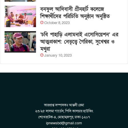
বনফুল আদিবাসী গ্রীনহার্ট কলেজে
শিক্ষার্থীদের পরিচিতি অনুষ্ঠান অনুষ্ঠিত
October 8, 2023
‘চবি পাহাড়ি এলামনাই এসোসিয়েশন’ এর
আত্মপ্রকাশ: নেতৃত্বে গৈরিকা, সুখেশ্বর ও
মথুরা
January 10, 2023
ভারপ্রাপ্ত সম্পাদকঃ আন্তনী রেমা
২৩/২৫ সালমা গার্ডেন, পিসি কালচার হাউজিং
শেখেরটেক-৪, মোহাম্মদপুর, ঢাকা-১২০৭
ipnewsbd@gmail.com