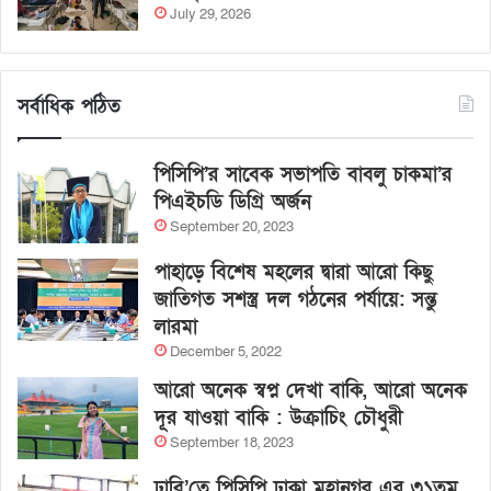
July 29, 2026
সর্বাধিক পঠিত
পিসিপি’র সাবেক সভাপতি বাবলু চাকমা’র
পিএইচডি ডিগ্রি অর্জন
September 20, 2023
পাহাড়ে বিশেষ মহলের দ্বারা আরো কিছু
জাতিগত সশস্ত্র দল গঠনের পর্যায়ে: সন্তু
লারমা
December 5, 2022
আরো অনেক স্বপ্ন দেখা বাকি, আরো অনেক
দূর যাওয়া বাকি : উক্রাচিং চৌধুরী
September 18, 2023
ঢাবি’তে পিসিপি ঢাকা মহানগর এর ৩১তম