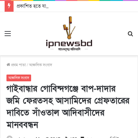
প্রকাশিত হতে যাচ্ছে দি রাবুগার নতুন গান ‘Baljanggi’
Menu
S
fo
প্রথম পাতা
/
আঞ্চলিক সংবাদ
আঞ্চলিক সংবাদ
গাইবান্ধার গোবিন্দগঞ্জে বাপ-দাদার
জমি ফেরতসহ আসামিদের গ্রেফতারের
দাবিতে সাঁওতাল আদিবাসীদের
মানববন্ধন