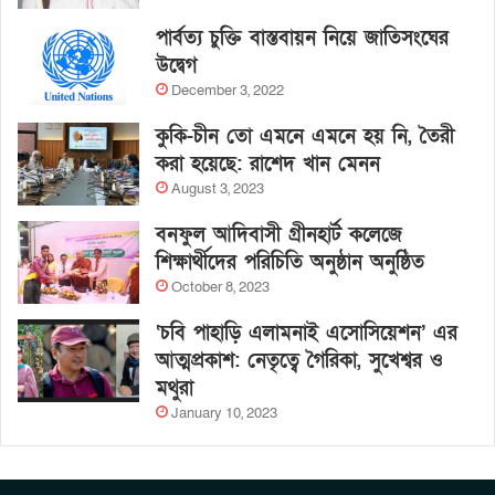
পার্বত্য চুক্তি বাস্তবায়ন নিয়ে জাতিসংঘের
উদ্বেগ
December 3, 2022
কুকি-চীন তো এমনে এমনে হয় নি, তৈরী
করা হয়েছে: রাশেদ খান মেনন
August 3, 2023
বনফুল আদিবাসী গ্রীনহার্ট কলেজে
শিক্ষার্থীদের পরিচিতি অনুষ্ঠান অনুষ্ঠিত
October 8, 2023
‘চবি পাহাড়ি এলামনাই এসোসিয়েশন’ এর
আত্মপ্রকাশ: নেতৃত্বে গৈরিকা, সুখেশ্বর ও
মথুরা
January 10, 2023