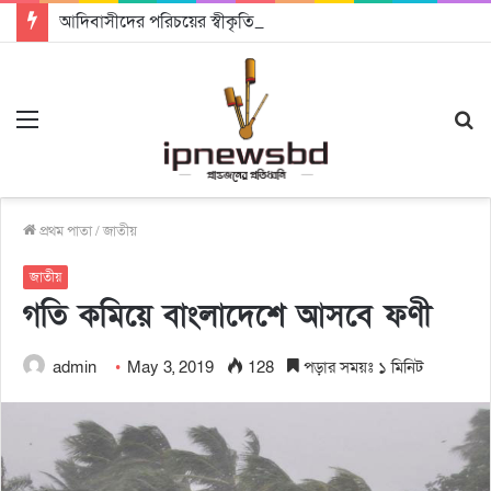
আদিবাসীদের পরিচয়ের স্বীকৃতি একটি মানবিক রাষ্ট্র গঠনে সহায়ক হবে: চট্টগ্রামে আদিবাসী দিবসে অধ্যাপক ড. রাহমান নাসির উদ্দিন
Menu
S
fo
প্রথম পাতা
/
জাতীয়
জাতীয়
গতি কমিয়ে বাংলাদেশে আসবে ফণী
admin
May 3, 2019
128
পড়ার সময়ঃ ১ মিনিট