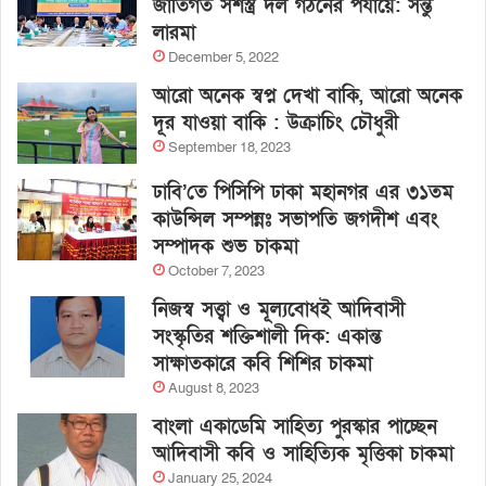
জাতিগত সশস্ত্র দল গঠনের পর্যায়ে: সন্তু
লারমা
December 5, 2022
আরো অনেক স্বপ্ন দেখা বাকি, আরো অনেক
দূর যাওয়া বাকি : উক্রাচিং চৌধুরী
September 18, 2023
ঢাবি’তে পিসিপি ঢাকা মহানগর এর ৩১তম
কাউন্সিল সম্পন্নঃ সভাপতি জগদীশ এবং
সম্পাদক শুভ চাকমা
October 7, 2023
নিজস্ব সত্ত্বা ও মূল্যবোধই আদিবাসী
সংস্কৃতির শক্তিশালী দিক: একান্ত
সাক্ষাতকারে কবি শিশির চাকমা
August 8, 2023
বাংলা একাডেমি সাহিত্য পুরস্কার পাচ্ছেন
আদিবাসী কবি ও সাহিত্যিক মৃত্তিকা চাকমা
January 25, 2024