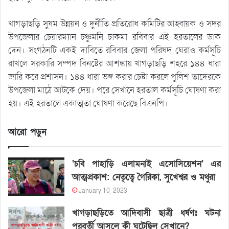
খাগড়াছড়ি সুষম উন্নয়ন ও দুর্নীতি প্রতিরোধ কমিটির আহ্বায়ক ও সদর
উপজেলার চেয়ারম্যান চঞ্চুমনি চাকমা রবিবার এই হরতালের ডাক
দেন। সংগঠনটি একই দাবিতে রবিবার জেলা পরিষদ ঘেরাও কর্মসূচি
রাখলে সরকারি সম্পদ বিনষ্টের আশঙ্কায় খাগড়াছড়ি শহরে ১৪৪ ধারা
জারি করে প্রশাসন। ১৪৪ ধারা ভঙ্গ করার চেষ্টা করলে পুলিশ তাদেরকে
উপজেলা মাঠে আটকে দেয়। পরে সেখানে হরতাল কর্মসূচি ঘোষণা করা
হয়। এই হরতালে একাত্মতা ঘোষণা করেছে বিএনপি।
আরো পড়ুন
‘চবি পাহাড়ি এলামনাই এসোসিয়েশন’ এর
আত্মপ্রকাশ: নেতৃত্বে গৈরিকা, সুখেশ্বর ও মথুরা
January 10, 2023
খাগড়াছড়িতে আদিবাসী ছাত্রী ধর্ষণঃ ঘটনা
পরবর্তী আসলে কী ঘটেছিল সেখানে?