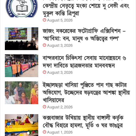
কেন্দ্রীয় নেতৃত্বে মংক্য শোয়ে নু নেভী এবং
মুকুল কান্তি ত্রিপুরা
August 5, 2026
জাজং নকরেকের ফটোগ্রাফি এক্সিবিশন –
‘আ’বিমা: বন, মানুষ ও অস্তিত্বের গল্প’
August 3, 2026
বান্দরবানে চিকিৎসা সেবায় মানোন্নয়নে ৬
দফা দাবিতে ছাত্রজনতার মানববন্ধন
August 3, 2026
ইচ্ছালছড়া খাসিয়া পুঞ্জিতে পান গাছ কাটার
অভিযোগ, উচ্ছেদের ষড়যন্ত্রের আশঙ্কা স্থানীয়
খাসিয়াদের
August 2, 2026
কক্সবাজার উখিয়ায় স্থানীয় বাঙ্গালী কর্তৃক
বৌদ্ধ বিহারে হামলা, মূর্তি ও ঘর ভাঙচুর
August 1, 2026