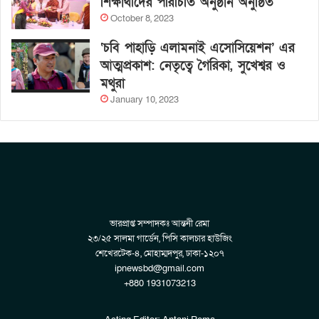
শিক্ষার্থীদের পরিচিতি অনুষ্ঠান অনুষ্ঠিত
October 8, 2023
‘চবি পাহাড়ি এলামনাই এসোসিয়েশন’ এর
আত্মপ্রকাশ: নেতৃত্বে গৈরিকা, সুখেশ্বর ও
মথুরা
January 10, 2023
ভারপ্রাপ্ত সম্পাদকঃ আন্তনী রেমা
২৩/২৫ সালমা গার্ডেন, পিসি কালচার হাউজিং
শেখেরটেক-৪, মোহাম্মদপুর, ঢাকা-১২০৭
ipnewsbd@gmail.com
+880 1931073213