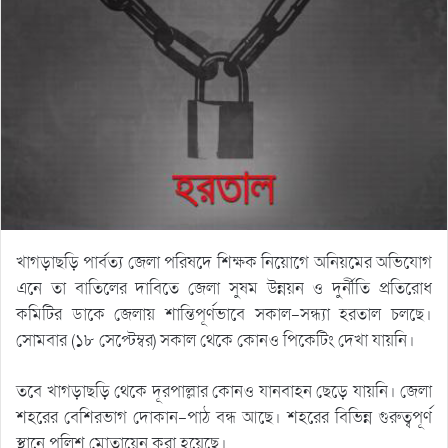
খাগড়াছড়ি পার্বত্য জেলা পরিষদে শিক্ষক নিয়োগে অনিয়মের অভিযোগ
এনে তা বাতিলের দাবিতে জেলা সুষম উন্নয়ন ও দুর্নীতি প্রতিরোধ
কমিটির ডাকে জেলায় শান্তিপূর্ণভাবে সকাল-সন্ধ্যা হরতাল চলছে।
সোমবার (১৮ সেপ্টেম্বর) সকাল থেকে কোনও পিকেটিং দেখা যায়নি।
তবে খাগড়াছড়ি থেকে দূরপাল্লার কোনও যানবাহন ছেড়ে যায়নি। জেলা
শহরের বেশিরভাগ দোকান-পাঠ বন্ধ আছে। শহরের বিভিন্ন গুরুত্বপূর্ণ
স্থানে পুলিশ মোতায়েন করা হয়েছে।