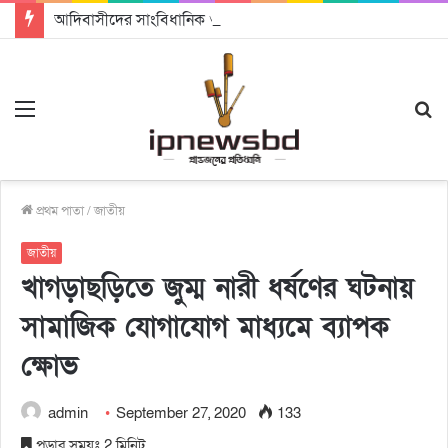
আদিবাসীদের সাংবিধানিক ও আইনগত স্বীকৃতি দিতে কার্যকর উদ্যোগ গ্রহণ করার আহবানঃ আন্তর্জাতিক আদিবাসী দিবসে বক্তারা
Menu
S
fo
প্রথম পাতা
/
জাতীয়
জাতীয়
খাগড়াছড়িতে জুম্ম নারী ধর্ষণের ঘটনায়
সামাজিক যোগাযোগ মাধ্যমে ব্যাপক
ক্ষোভ
admin
September 27, 2020
133
পড়ার সময়ঃ 2 মিনিট