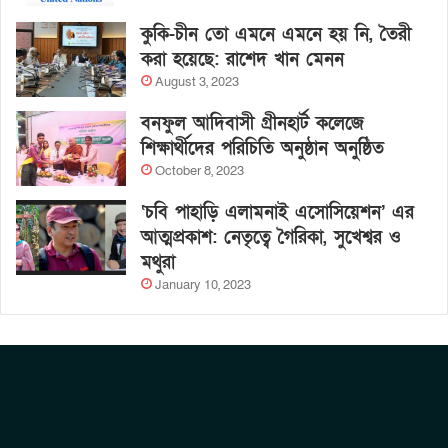
কুকি-চীন তো এমনে এমনে হয় নি, তৈরী
করা হয়েছে: রাশেদ খান মেনন
August 3, 2023
বনফুল আদিবাসী গ্রীনহার্ট কলেজে
শিক্ষার্থীদের পরিচিতি অনুষ্ঠান অনুষ্ঠিত
October 8, 2023
‘চবি পাহাড়ি এলামনাই এসোসিয়েশন’ এর
আত্মপ্রকাশ: নেতৃত্বে গৈরিকা, সুখেশ্বর ও
মথুরা
January 10, 2023