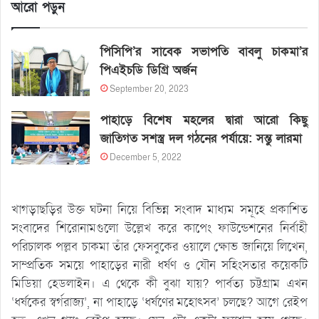
আরো পড়ুন
পিসিপি’র সাবেক সভাপতি বাবলু চাকমা’র
পিএইচডি ডিগ্রি অর্জন
September 20, 2023
পাহাড়ে বিশেষ মহলের দ্বারা আরো কিছু
জাতিগত সশস্ত্র দল গঠনের পর্যায়ে: সন্তু লারমা
December 5, 2022
খাগড়াছড়ির উক্ত ঘটনা নিয়ে বিভিন্ন সংবাদ মাধ্যম সমূহে প্রকাশিত
সংবাদের শিরোনামগুলো উল্লেখ করে কাপেং ফাউন্ডেশনের নির্বাহী
পরিচালক পল্লব চাকমা তাঁর ফেসবুকের ওয়ালে ক্ষোভ জানিয়ে লিখেন,
সাম্প্রতিক সময়ে পাহাড়ের নারী ধর্ষণ ও যৌন সহিংসতার কয়েকটি
মিডিয়া হেডলাইন। এ থেকে কী বুঝা যায়? পার্বত্য চট্টগ্রাম এখন
‘ধর্ষকের স্বর্গরাজ্য’, না পাহাড়ে ‘ধর্ষণের মহোৎসব’ চলছে? আগে রেইপ