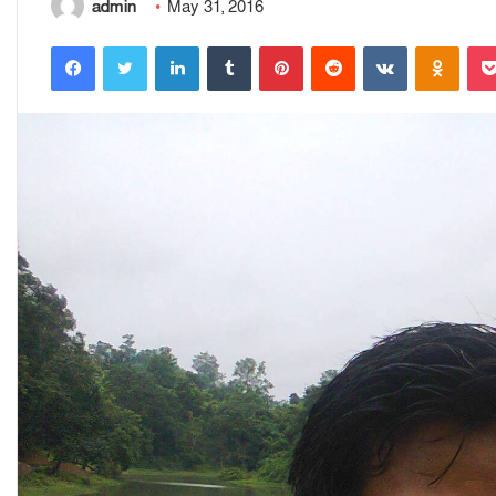
admin
May 31, 2016
Facebook
Twitter
LinkedIn
Tumblr
Pinterest
Reddit
VKontakte
Odnoklassniki