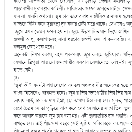
কাজের অভিজ্ঞতা থেকে জেনেছি, খাগড়াছড়ি জেলার মহালছড়ি 
পাড়াবাসীর দূরাবস্থার কাহিনী। দারিদ্রতার সংজ্ঞা জানতে চাইলে স
যান না, যাননি কখনো। জুম চাষ তাদের প্রধান জীবিকার মাধ্যম হলেও
বাজারে বিক্রি করে দুরাবস্থা দূর করার চেষ্টা করে থাকে। সেখানেও
‘জুমে এখন তেমন ফসল হয় না। জুমে উত্‍পাদিত ধান দিয়ে আশ্বিন-
জঙ্গলী আলু, কলাগাছসহ নানা ধরণের জঙ্গলী ফল, শাক-সবজি। 
ফলমুল কোত্থেকে হবে।’
অনেকটা নিয়ম রক্ষায়, বংশ পরম্পরায় জুম করছে জুমিয়ারা। য
যেখানে ত্রিপুরা আর ম্রো জনগোষ্ঠীর বসবাস সেখানেতো নেই-ই। স
হাতে নেই।
(৫)
‘জুম’ কী? এমনটা প্রশ্ন দেশের সমতল অঞ্চলবাসীর অনেকের হতে পা
বাংলা হিসেবেও ব্যবহৃত হচ্ছে। জুম’র ভিন্ন জনগোষ্ঠীর ভিন্ন ভিন্ন ন
ভাষায় লাউ, চাক ভাষায় ইপ্রা, ম্রো ভাষায় উঅ বলা হয়। মূলত, পা
রেখে চৈত্রমাসে তা পুড়িয়ে সাফ করে সেখানে ধানের সাথে তিল, তুলা,
করে আবাদ করাকে জুম চাষ বলা হয়। এটা স্থানান্তরিত চাষ পদ্ধত
রাখতে হয়। এই পাঁচ/দশ বছরে সেই জুমিয়া পরিবারকে কমপক্ষে 
পাঁচ-দশ বছরে পূর্বের চাষকৃত পাহাড়টি আবারও জঙ্গলে আচ্ছাদিত হ