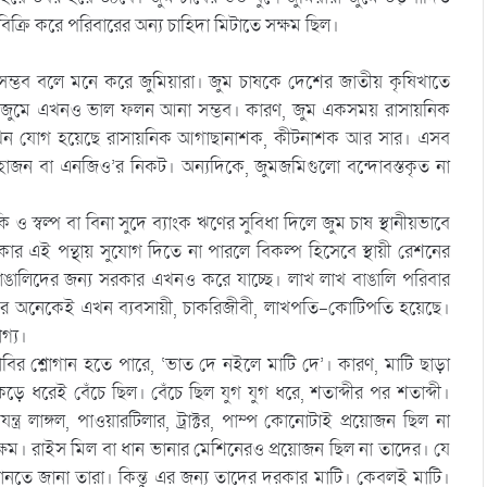
্রি করে পরিবারের অন্য চাহিদা মিটাতে সক্ষম ছিল।
 সম্ভব বলে মনে করে জুমিয়ারা। জুম চাষকে দেশের জাতীয় কৃষিখাতে
সলে জুমে এখনও ভাল ফলন আনা সম্ভব। কারণ, জুম একসময় রাসায়নিক
 এখন যোগ হয়েছে রাসায়নিক আগাছানাশক, কীটনাশক আর সার। এসব
হাজন বা এনজিও’র নিকট। অন্যদিকে, জুমজমিগুলো বন্দোবস্তকৃত না
কি ও স্বল্প বা বিনা সুদে ব্যাংক ঋণের সুবিধা দিলে জুম চাষ স্থানীয়ভাবে
রকার এই পন্থায় সুযোগ দিতে না পারলে বিকল্প হিসেবে স্থায়ী রেশনের
ঙালিদের জন্য সরকার এখনও করে যাচ্ছে। লাখ লাখ বাঙালি পরিবার
র অনেকেই এখন ব্যবসায়ী, চাকরিজীবী, লাখপতি-কোটিপতি হয়েছে।
গ্য।
দাবির শ্লোগান হতে পারে, ‘ভাত দে নইলে মাটি দে’। কারণ, মাটি ছাড়া
ধরেই বেঁচে ছিল। বেঁচে ছিল যুগ যুগ ধরে, শতাব্দীর পর শতাব্দী।
্ত্র লাঙ্গল, পাওয়ারটিলার, ট্রাক্টর, পাম্প কোনোটাই প্রয়োজন ছিল না
্ষম। রাইস মিল বা ধান ভানার মেশিনেরও প্রয়োজন ছিল না তাদের। যে
ানতে জানা তারা। কিন্তু এর জন্য তাদের দরকার মাটি। কেবলই মাটি।