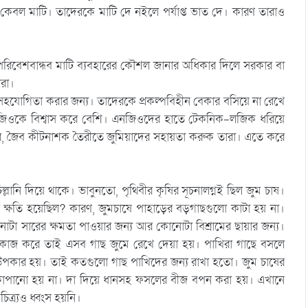
েবল মাটি। তাদেরকে মাটি দে নইলে পর্যাপ্ত ভাত দে। কারণ তারাও
রিবেশবান্ধব মাটি ব্যবহারের কৌশল জানার অধিকার দিলে সরকার বা
ারা।
কে সহযোগিতা করার জন্য। তাদেরকে প্রকল্পবিহীন বেকার বসিয়ে না রেখে
জিওকে বিশ্বাস করে বেশি। এনজিওদের হাতে টেকনিক-লজিক ধরিয়ে
ার, জৈব কীটনাশক তৈরীতে জুমিয়াদের সহায়তা করুক তারা। এতে করে
ানি দিয়ে থাকে। ভাবুনতো, পৃথিবীর কৃষির সূচনালগ্নই ছিল জুম চাষ।
্ষতি হয়েছিল? কারণ, জুমচাষে পাহাড়ের বড়গাছগুলো কাটা হয় না।
টা সারের ক্ষমতা পাওয়ার জন্য আর কোনোটা বিশ্রামের ছায়ার জন্য।
 কাজ করে তাই এসব গাছ জুমে রেখে দেয়া হয়। পাখিরা গাছে বসলে
উপকার হয়। তাই কতগুলো গাছ পাখিদের জন্য রাখা হতো। জুম চাষের
ে কোপানো হয় না। দা দিয়ে ধানসহ ফসলের বীজ বপন করা হয়। এখানে
ত্র্যও ধ্বংস হয়নি।