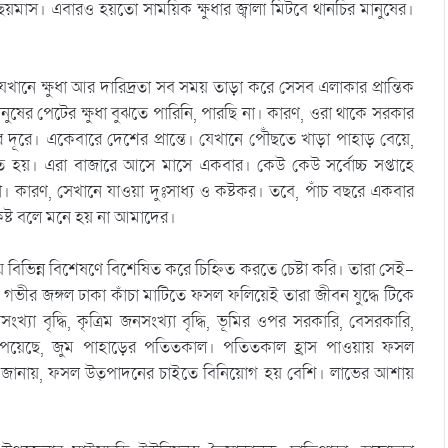
ছয়মাস। এবারও হয়তো সাময়িক ক্ষুধার জ্বালা মিটবে থানচির মানুষের।
ানে ক্ষুধা আর দারিদ্রতা সব সময় তাড়া করে সেসব এলাকার প্রান্তিক
ষের পেটের ক্ষুধা বুঝতে পারিনি, পারছি না। কারণ, ওরা থাকে সরকার
দূরে। একেবারে দেশের প্রান্তে। যেখানে পৌঁছতে খাড়া পাহাড় বেয়ে,
তে হয়। এরা বাজারে আসে মাসে একবার। কেউ কেউ সর্বোচ্চ সপ্তাহে
কারণ, সেখানে যাওয়া দুঃসাধ্য ও কষ্টকর। তবে, পাঁচ বছরে একবার
ষ্ট বলে মনে হয় না আমাদের।
ায় বিভিন্ন বিশেষণে বিশেষিত করে চিহ্নিত করতে চেষ্টা করি। তারা সেই-
ষ। গভীর জঙ্গল ঢাকা কাঁচা মাটিতে ফসল ফলিয়েই তারা জীবন যুদ্ধে টিকে
খ্যা বৃদ্ধি, কৃত্রিম জনসংখ্যা বৃদ্ধি, ভূমির ওপর সরকারি, বেসরকারি,
্রাস পেয়েছে, জুম পাহাড়ের পতিতকাল। পতিতকাল হ্রাস পাওয়ায় ফসল
জানায়, ফসল উত্‍পাদনের চাইতে বিনিয়োগ হয় বেশি। লাভের আশায়