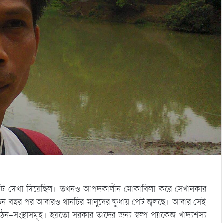
সংকট দেখা দিয়েছিল। তখনও আপদকালীন মোকাবিলা করে সেখানকার
 তিন বছর পর আবারও থানচির মানুষের ক্ষুধায় পেট জ্বলছে। আবার সেই
ন-সংস্থাসমূহ। হয়তো সরকার তাদের জন্য স্বল্প প্যাকেজ খাদ্যশস্য