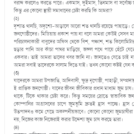
বরাদ্দ করলেও করতে পারে। একমাস, দুইমাস, তিনমাস বা সর্বোচ্চ 
কিন্তু এর কোনো স্থায়ী সমাধানের চেষ্টা করছি কি আমরা?
(২)
দৃশ্যত থানচি, অদৃশ্যে-আড়ালে আরো শত থানচি রয়েছে পাহাড়ে। যেখ
জনগোষ্ঠীদের। মিডিয়ায় প্রকাশ পায় না বলে আমরা কেউই সেসব মানু
পরিচালনাকারী বাবুদের অফিস থেকে বিশ, পঞ্চাশ, শত কিলোমিটার 
ছড়ার পানি আর কাঁচা পাথর মাড়িয়ে, জঙ্গল পথে পায়ে হেঁটে যে
একবার। তাই আমরা তাদের খবর জানি না। জানতেও যেতে চাই না। 
আমরা সবাই তাদেরকে সালাম দিতে যাই। তখন কোনো কষ্টই যেন ক
(৩)
যাদেরকে আমরা উপজাতি, আদিবাসী, ক্ষুদ্র নৃগোষ্ঠী, পাহাড়ী, সম্প্রদ
ই প্রান্তিক জনগোষ্ঠী। যাদের জীবন জীবিকার প্রধান মাধ্যম জুম চা
থাকে, টিকে থাকার চেষ্টা করে। কিন্তু সময়ের স্রোতে স্বাভাবিক জনসং
কোম্পানির আগ্রাসনের চাপে জুমভূমি দ্রুতই হ্রাস পাচ্ছে। হ
উত্‍পাদনও কমে গেছে অকল্পনীয়ভাবে। কোনো কোনো জুমচাষীরা 
নয়, নিজের কাজ নিজেরাই করার উদ্দেশ্য জুম চাষ করছে তারা।
(৪)