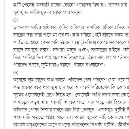
মাটি পেলেই সরকারি চালের কোনো প্রয়োজন ছিল না। তাদের চাই ক
ক্ষুধামুক্ত-দারিদ্রমুক্ত বাংলাদেশের মানুষ।
(৮)
তাদেরকে মাটির অধিকার, কৃষির অধিকার, নাগরিক অধিকার দিয়ে প
কারোর দয়া তারা গায়ে মাখবে না। ঘাম ঝরিয়ে খেটে বাঁচতে সক্ষম ত
পার্বত্য চট্টগ্রামে বেসরকারি উন্নয়ন সংস্থা(এনজিও) রয়েছে সরকার
কাজে লাগানো সম্ভব। সাধারণ মানুষ এখনও সরকারের চাইতে এন
দিয়ে পাঠিয়ে দিন পাহাড়ের থানচিগুলোতে। জৈব সার, কম্পোস্ট স
পরিবেশ বাঁচবে, জুমিয়ারাও বাঁচবে। বাঁচবে বাংলাদেশ।
(৯)
অনেকে জুম চাষের কথা বললে ‘পরিবেশ গেল পরিবেশ গেল’ বলে চিল্ল
কত হাজার বছর ধরে জুম চাষ হয়ে আসছে? পরিবেশের কি কোনো ক
জুমের প্রয়োজনেই রেখে দিতে হয়। কোনোটা পাখি বসার জন্য কোনো
পাহাড়ের কড়ই গাছ, গামাঢ়ী গাছের পাতা ঝরে পড়ে সার হিসেবে
ক্ষতিকর পোকা শিকার করবে আর বিষ্ঠা ফেলবে- একসাথে দুটোই 
ফলে মাটি ক্ষয়তো প্রশ্নই আসে না। কারণ, জুমের মাটি কোদাল
বাঙালি অনুপ্রবেশের আগে কখনো পরিবেশের বিপর্যয় ঘটেনি। জীববৈচি