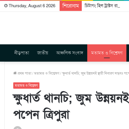
শিরোনাম
চিটাগং হিল ট্রাক্টস রাইটার্
Thursday, August 6 2026
নীড়পাতা
জাতীয়
আঞ্চলিক সংবাদ
মতামত ও বিশ্লেষণ
প্রথম পাতা
/
মতামত ও বিশ্লেষণ
/
ক্ষুধার্ত থানচি; জুম উন্নয়নই স্থায়ী নিবারণ সম্ভবঃ পপে
মতামত ও বিশ্লেষণ
ক্ষুধার্ত থানচি; জুম উন্নয়ন
পপেন ত্রিপুরা