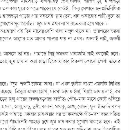
উপজেলার মাইসছড়ি ইউনিয়নস্থ তৈসাকালক, ছাতিপাড়া, হাজাছড়া
েসব এলাকায় ঘুরে আসতে পারেন যে কেউই। কিন্তু সেখানে জনপ্রতিনিধিরা
 হাজাছড়া পাড়ার প্রায় সকলেই ‘য়াম'(তল: ধান শুকানোর পাটি) বুনে তা
 অনুযোগের সুর শুনেছি। ‘জুম চাষ এখন না পারতে করা হয়ে থাকে’।
অগ্রহায়ণ এই তিন মাসের বেশি খাদ্য মজুদ থাকে না। তারপরের ভরসা
এগুলোও আগের মত আকর পাওয়া যায় না এখন। জঙ্গলই নাই, জঙ্গলী
দিও আসলে তা নয়। পাহাড়ে নিচু সমতল ধান্যজমি নাই বললেই চলে।
ুতরাং জুম চাষ না করা ছাড়া টিকে থাকার বিকল্প কোনো পেশা তাদের
রে। ‘জুম’ শব্দটি চাকমা ভাষা। যা এখন স্থানীয় বাংলা এমনকি লিখিত
াম রয়েছে। ত্রিপুরা ভাষায় হৌগ, মারমা ভাষায় ইয়া, খিয়াং ভাষায় লাই, বম
হাড়ের ঢালু গায়ের জঙ্গল(বড়গাছ ব্যতীত) পৌষ-মাঘ মাসে কেটে শুকিয়ে
 মসলা, আলু, কচু, ভুট্টা, কাকন, মারকু, আখ, বেগুন, ফুল ইত্যাদি বপন
ি। একটা পাহাড়ে একবার চাষ করার পর তা কমপক্ষে পাঁচ-দশ বছর পতিত
আরো পাঁচ/দশটা পাহাড় চুষে জুম চাষ করার সুযোগ থাকতে হবে। এই
য়ে উর্বর হয়ে উঠবে। জুম চাষের শুভ যুগে জুমিয়ারা জুমে উত্‍পাদিত