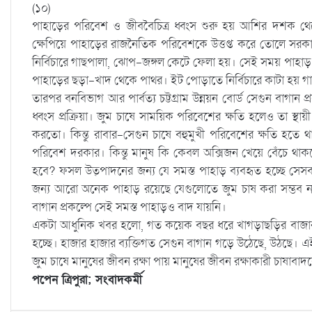
(১০)
পাহাড়ের পরিবেশ ও জীববৈচিত্র ধ্বংস শুরু হয় আশির দশক থেক
ক্ষেপিয়ে পাহাড়ের রাজনৈতিক পরিবেশকে উত্তপ্ত করে তোলে সরকা
নির্বিচারে গাছপালা, ঝোপ-জঙ্গল কেটে ফেলা হয়। সেই সময় পাহাড় 
পাহাড়ের ছড়া-খাদ থেকে পাথর। ইট পোড়াতে নির্বিচারে কাটা হয় গ
তারপর বনবিভাগ আর পার্বত্য চট্টগ্রাম উন্নয়ন বোর্ড সেগুন বাগান 
ধ্বংস প্রক্রিয়া। জুম চাষে সাময়িক পরিবেশের ক্ষতি হলেও তা স
করতো। কিন্তু রাবার-সেগুন চাষে বহুমুখী পরিবেশের ক্ষতি হতে 
পরিবেশ দরকার। কিন্তু মানুষ কি কেবল অক্সিজন খেয়ে বেঁচে থাক
হবে? ফসল উত্‍পাদনের জন্য যে সমস্ত পাহাড় ব্যবহৃত হচ্ছে স
জন্য আরো অনেক পাহাড় রয়েছে যেগুলোতে জুম চাষ করা সম্ভব নয়
বাগান প্রকল্পে সেই সমস্ত পাহাড়ও বাদ যায়নি।
একটা আধুনিক খবর হলো, গত কয়েক বছর ধরে খাগড়াছড়ির বাজারগু
হচ্ছে। হাজার হাজার ব্যক্তিগত সেগুন বাগান গড়ে উঠেছে, উঠছে। এ
জুম চাষে মানুষের জীবন রক্ষা পায় মানুষের জীবন রক্ষাকারী চাষা
পপেন ত্রিপুরা; সংবাদকর্মী