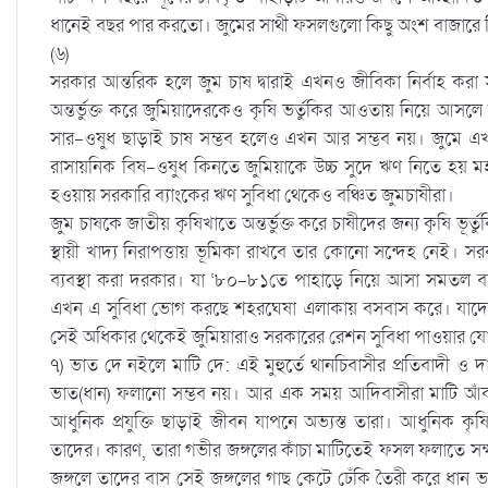
ধানেই বছর পার করতো। জুমের সাথী ফসলগুলো কিছু অংশ বাজারে বিক
(৬)
সরকার আন্তরিক হলে জুম চাষ দ্বারাই এখনও জীবিকা নির্বাহ করা
অন্তর্ভুক্ত করে জুমিয়াদেরকেও কৃষি ভর্তুকির আওতায় নিয়ে আ
সার-ওষুধ ছাড়াই চাষ সম্ভব হলেও এখন আর সম্ভব নয়। জুমে
রাসায়নিক বিষ-ওষুধ কিনতে জুমিয়াকে উচ্চ সুদে ঋণ নিতে হয় ম
হওয়ায় সরকারি ব্যাংকের ঋণ সুবিধা থেকেও বঞ্চিত জুমচাষীরা।
জুম চাষকে জাতীয় কৃষিখাতে অন্তর্ভুক্ত করে চাষীদের জন্য কৃষি ভূর্তু
স্থায়ী খাদ্য নিরাপত্তায় ভূমিকা রাখবে তার কোনো সন্দেহ নেই। স
ব্যবস্থা করা দরকার। যা ‘৮০-৮১তে পাহাড়ে নিয়ে আসা সমতল বা
এখন এ সুবিধা ভোগ করছে শহরঘেষা এলাকায় বসবাস করে। যাদে
সেই অধিকার থেকেই জুমিয়ারাও সরকারের রেশন সুবিধা পাওয়ার যো
৭) ভাত দে নইলে মাটি দে: এই মুহুর্তে থানচিবাসীর প্রতিবাদী ও 
ভাত(ধান) ফলানো সম্ভব নয়। আর এক সময় আদিবাসীরা মাটি আঁকড়ে 
আধুনিক প্রযুক্তি ছাড়াই জীবন যাপনে অভ্যস্ত তারা। আধুনিক কৃষিযন
তাদের। কারণ, তারা গভীর জঙ্গলের কাঁচা মাটিতেই ফসল ফলাতে সক
জঙ্গলে তাদের বাস সেই জঙ্গলের গাছ কেটে ঢেঁকি তৈরী করে ধান ভ