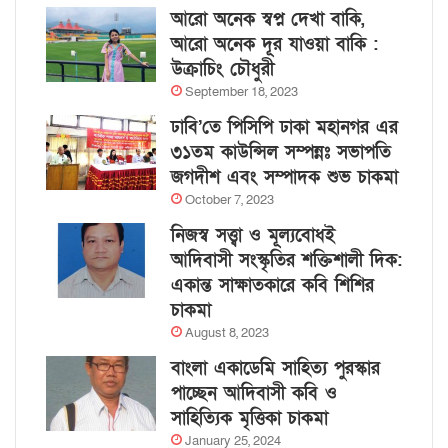
আরো অনেক স্বপ্ন দেখা বাকি,
আরো অনেক দূর যাওয়া বাকি :
উক্রাচিং চৌধুরী
September 18, 2023
ঢাবি’তে পিসিপি ঢাকা মহানগর এর
৩১তম কাউন্সিল সম্পন্নঃ সভাপতি
জগদীশ এবং সম্পাদক শুভ চাকমা
October 7, 2023
নিজস্ব সত্ত্বা ও মূল্যবোধই
আদিবাসী সংস্কৃতির শক্তিশালী দিক:
একান্ত সাক্ষাতকারে কবি শিশির
চাকমা
August 8, 2023
বাংলা একাডেমি সাহিত্য পুরস্কার
পাচ্ছেন আদিবাসী কবি ও
সাহিত্যিক মৃত্তিকা চাকমা
January 25, 2024