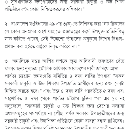
ও সুবিধাবঞ্চিত জনগোষ্ঠীদের জন্য সরকারী চাকুরী ও উচ্চ শিক্ষা
প্রতিষ্ঠানে ৫% কোটা নিশ্চিতকরণের অঙ্গিকার।”
২। বাংলাদেশ সংবিধানের ২৯ এর ৩(ক) তে লিপিবদ্ধ করা “নাগরিকদের
যে কোন অনগ্রসর অংশ যাহাতে প্রজাতন্ত্রের কর্মে উপযুক্ত প্রতিনিধিত্ব
লাভ করিতে পারেন, সেই উদ্দেশ্যে তাঁহাদের অনুকূলে বিশেষ বিধান-
প্রণয়ন করা হইতে রাষ্ট্রকে নিবৃত করিবে না।”
৩। অন্যদিকে সত্তর আশির দশকে জুম্ম আদিবাসী জনগণের বেঁচে
থাকার জন্য নূন্যতম মৌলিক অধিকার সংরক্ষণের দাবী জানিয়ে আসা
পার্বত্য চট্টগ্রাম জনসংহতি সমিতির ৪ দফা দাবির উপধারা “সকল
সরকারী চাকুরি ও উচ্চ শিক্ষায় উপজাতি প্রার্থীদের জন্য ৫% কোটা
নিশ্চিত করতে হবে।” এবং উক্ত ৪ দফা দাবি পরবর্তীতে ৫ দফা এবং
সংশোধিত ৫ দফা থেকে পার্বত্য চট্টগ্রাম চুক্তির “ঘ” এর ১০ নং
অনুচ্ছেদে, “সরকারী চাকুরী ও উচ্চ শিক্ষার জন্য দেশের অন্যান্য
অঞ্চলসমূহের সমপর্যায়ে না পৌঁছা পর্যন্ত সরকার উপজাতীয়দের জন্য
সরকারী চাকুরী এবং উচ্চশিক্ষা প্রতিষ্ঠানে কোটা ব্যবস্থা বহাল রাখিবেন।
উপরোক্ত লক্ষ্যে শিক্ষা প্রতিষ্ঠানে সরকার উপজাতীয় ছাত্র/ছাত্রীদের জন্য