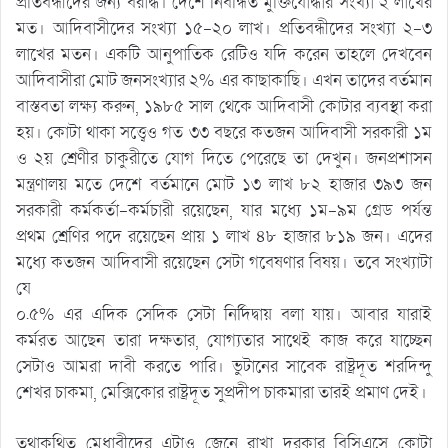
প্রতিবন্ধীদের জন্য বরাদ্ধ। দেশে নিবন্ধিত মুক্তিযোদ্ধার সংখ্যা ২ লাখের
মত। আদিবাসীদের সংখ্যা ১৫-২০ লাখ। প্রতিবন্ধীদের সংখ্যা ২-৩
লাখের মতন। একটি আনুপাতিক রেটিও যদি করেন তাহলে দেখবেন
আদিবাসীরা মোট জনসংখ্যার ২% এর কাছাকাছি। এখন তাদের বর্তমান
বাস্তবতা লক্ষ্য করুন, ১৯৮৫ সাল থেকে আদিবাসী কোটার ব্যবস্থা করা
হয়। কোটা থাকা সত্ত্বেও গত ৩৩ বছরে কতজন আদিবাসী সরকারী ১ম
ও ২য় শ্রেণীর চাকুরীতে যোগ দিতে পেরেছে তা দেখুন। জনপ্রশাসন
মন্ত্রণালয় মতে দেশে বর্তমানে মোট ১৩ লাখ ৮২ হাজার ৩৯৩ জন
সরকারী কর্মকর্তা-কর্মচারী রয়েছেন, যার মধ্যে ১ম-৯ম গ্রেড পর্যন্ত
প্রথম শ্রেণির পদে রয়েছেন প্রায় ১ লাখ ৪৮ হাজার ৮১৯ জন। এদের
মধ্যে কতজন আদিবাসী রয়েছেন সেটা গবেষণার বিষয়। তবে সংখ্যাটা
যে
০.৫% এর এদিক সেদিক সেটা নির্দিদ্বায় বলা যায়। আবার যারাই
কর্মরত আছেন তারা দক্ষতার, যোগ্যতার সাথেই কাজ করে যাচ্ছেন
সেটাও আমরা দাবী করতে পারি। ভুটানের সাবেক রাষ্ট্রদূত শরদিন্দু
শেখর চাকমা, মেক্সিকোর রাষ্ট্রদূত সুপ্রদীপ চাকমারা তারই প্রমাণ দেই।
তথাকথিত মেধাবীদের এটাও জেনে রাখা দরকার বিসিএসে কোটা