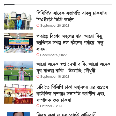
পিসিপি’র সাবেক সভাপতি বাবলু চাকমা’র
পিএইচডি ডিগ্রি অর্জন
September 20, 2023
পাহাড়ে বিশেষ মহলের দ্বারা আরো কিছু
জাতিগত সশস্ত্র দল গঠনের পর্যায়ে: সন্তু
লারমা
December 5, 2022
আরো অনেক স্বপ্ন দেখা বাকি, আরো অনেক
দূর যাওয়া বাকি : উক্রাচিং চৌধুরী
September 18, 2023
ঢাবি’তে পিসিপি ঢাকা মহানগর এর ৩১তম
কাউন্সিল সম্পন্নঃ সভাপতি জগদীশ এবং
সম্পাদক শুভ চাকমা
October 7, 2023
নিজস্ব সত্ত্বা ও মূল্যবোধই আদিবাসী