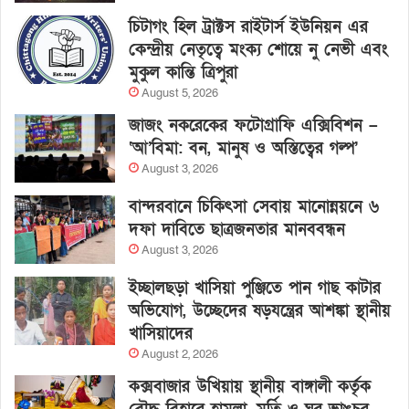
চিটাগং হিল ট্রাক্টস রাইটার্স ইউনিয়ন এর
কেন্দ্রীয় নেতৃত্বে মংক্য শোয়ে নু নেভী এবং
মুকুল কান্তি ত্রিপুরা
August 5, 2026
জাজং নকরেকের ফটোগ্রাফি এক্সিবিশন –
‘আ’বিমা: বন, মানুষ ও অস্তিত্বের গল্প’
August 3, 2026
বান্দরবানে চিকিৎসা সেবায় মানোন্নয়নে ৬
দফা দাবিতে ছাত্রজনতার মানববন্ধন
August 3, 2026
ইচ্ছালছড়া খাসিয়া পুঞ্জিতে পান গাছ কাটার
অভিযোগ, উচ্ছেদের ষড়যন্ত্রের আশঙ্কা স্থানীয়
খাসিয়াদের
August 2, 2026
কক্সবাজার উখিয়ায় স্থানীয় বাঙ্গালী কর্তৃক