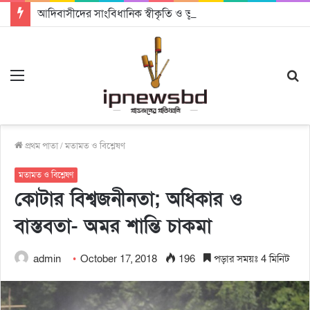
আদিবাসীদের সাংবিধানিক স্বীকৃতি ও ভূমি অধিকার নিশ্চিতের আহ্বান
Menu
S
fo
প্রথম পাতা
/
মতামত ও বিশ্লেষণ
মতামত ও বিশ্লেষণ
কোটার বিশ্বজনীনতা; অধিকার ও
বাস্তবতা- অমর শান্তি চাকমা
admin
October 17, 2018
196
পড়ার সময়ঃ 4 মিনিট