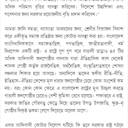
অধিক পরিমাণ বৃত্তির ব্যবস্থা করিবেন। বিদেশে উচ্চশিক্ষা এবং
গবেষণার জন্য সরকার প্রয়োজনীয় বৃত্তি প্রদান করিবেন।”
আমরা জানি সমতা, ন্যায্যতা আনয়নের জন্য, শ্রেণীর বিভাজন বিনাশ
করে একীভূত সমাজ প্রতিষ্ঠার জন্য কোটার ব্যবস্থা করা হয়। বাংলাদেশ
সাংবিধানিকভাবে সমাজতান্ত্রিক, গণতান্ত্রিক, জাতীয়তাবাদী, ধর্ম
নিরপেক্ষ একটি রাষ্ট্র। এ রাষ্ট্রে যুগ যুগ ধরে বাঙালী ছাড়াও ৪৫ টির
অধিক আদিবাসী জনগোষ্ঠীর বসবাস যারা ঐতিহাসিক কাল থেকেই
শাসক গোষ্ঠী কর্তৃক রাজনৈতিক, অর্থনৈতিক, সংস্কৃতিগতভাবে শোষণ
বঞ্চনার শিকার হয়ে আসছে। অন্যদিকে তাদের স্বকীয় রীতি-নীতি,
ইতিহাস-ঐতিহ্য দেশের মূল ধারার জনগোষ্ঠীর চেয়ে কোন অংশেই কম
নয়। বরং কোন কোন ক্ষেত্রে এ বাংলাদেশ রাষ্ট্রের মুখ উজ্জ্বল করতে
বাঙালী জনগোষ্ঠীর চেয়েও বেশী ভূমিকা রেখে চলেছে। পক্ষান্তরে এ রাষ্ট্র,
সরকার জাতির গৌরবত্ব কেড়ে নিয়ে তাদের উপড় উপজাতি, ক্ষুদ্র-নৃ
গোষ্ঠীর নিকৃষ্ঠ তকমা লেপে দিয়েছে অনেক আগে।
এবার আদিবাসী কোটার বিলোপ ঘটিয়ে কি তবে সরকার রাষ্ট্র গঠনে