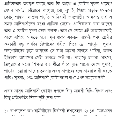
প্রান্তিকতায় অবস্থান করছে তারা কি আধো এ কোটার সুফল পাচ্ছে?
যেমন পার্বত্য চট্টগ্রামে পাংখুয়া, ম্রো, লুসাই, খিয়াং প্রভৃতি সমতলে
কোচ, পাহান, সান্তাল প্রভৃতি আদিবাসী জনগোষ্ঠী। আমরাও চাই এ
সমস্থ আদিবাসীদের মধ্যে প্রান্তিক থেকেও প্রান্তিকতায় যারা আছেন
তারা এ কোটার সুফল ভোগ করুক। তবে সে ক্ষেত্রে এই আমাদেরকেই
আগে এগিয়ে আসতে হবে। মূল ধারার একজন বাঙালী প্রথম শ্রেণীর
কর্মচারী বন্ধু পার্বত্য চট্টগ্রামের গহীণে গিয়ে ম্রো, পাংখুয়া, লুসাই
জনগোষ্ঠীদের তুলে আনবেন সে কথা আমরা ভাবতে পারিনা, অন্তত
ইতিহাস আমাদের সেটা ভাবতে দেই না। পাহাড়ে চাকমা, মারমা,
ত্রিপুরাদের মধ্যে শিক্ষার হার ধীরে ধীরে বৃদ্ধি পাচ্ছে দেখে লুসাই,
পাংখুয়া, ম্রো রা আগের তুলনায় এখন আগাচ্ছে বলে আমরা দাবী করতে
পারি। সুতরাং, ৫% আদিবাসী কোটা বহাল রাখা এখন সময়ের দাবী।
এবার আসুন আদিবাসী কোটার স্বপক্ষে কিছু আইনী বিধি-বিধান এবং
কিছু প্রতিশ্রুতির দিকে দৃষ্টি দেয়া যাক…
১। বাংলাদেশ আওয়ামীলীগের নির্বাচনী ইশতেহার-২০১৪, “অনগ্রসর