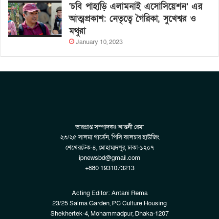
‘চবি পাহাড়ি এলামনাই এসোসিয়েশন’ এর
আত্মপ্রকাশ: নেতৃত্বে গৈরিকা, সুখেশ্বর ও
মথুরা
January 10, 2023
ভারপ্রাপ্ত সম্পাদকঃ আন্তনী রেমা
২৩/২৫ সালমা গার্ডেন, পিসি কালচার হাউজিং
শেখেরটেক-৪, মোহাম্মদপুর, ঢাকা-১২০৭
ipnewsbd@gmail.com
+880 1931073213
Acting Editor: Antani Rema
23/25 Salma Garden, PC Culture Housing
Shekhertek-4, Mohammadpur, Dhaka-1207