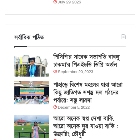
July 29, 2026
সর্বাধিক পঠিত
পিসিপি’র সাবেক সভাপতি বাবলু
চাকমা’র পিএইচডি ডিগ্রি অর্জন
September 20, 2023
পাহাড়ে বিশেষ মহলের দ্বারা আরো
কিছু জাতিগত সশস্ত্র দল গঠনের
পর্যায়ে: সন্তু লারমা
December 5, 2022
আরো অনেক স্বপ্ন দেখা বাকি,
আরো অনেক দূর যাওয়া বাকি :
উক্রাচিং চৌধুরী