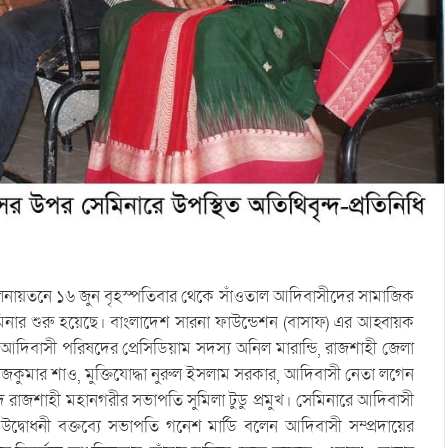
নায়তনে ১৬ জুন বৃহস্পতিবার থেকে সাঁওতাল আদিবাসীদের সামাজিক
েমিনার শুরু হয়েছে। বাংলাদেশ সারনা ফাউন্ডেশন (বাসাফ) এর আহ্বায়ক
য় আদিবাসী পরিষদের প্রেসিডিয়াম সদস্য অনিল মারান্ডি, রাজশাহী জেলা
াজকুমার শাও, মুক্তিযোদ্ধা নুরুল ইসলাম সরকার, আদিবাসী নেতা লগেন
িষদ রাজশাহী মহানগরীর সভাপতি সুমিলা টুডু প্রমুখ। সেমিনারে আদিবাসী
্বোধনী বক্তব্যে সভাপতি গনেশ মার্ডি বলেন আদিবাসী সম্প্রদায়ের