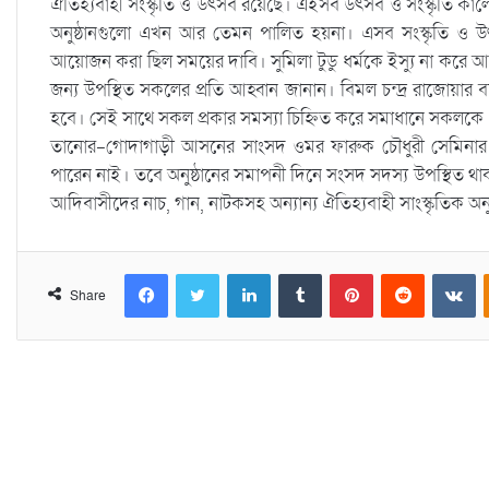
ঐতিহ্যবাহী সংস্কৃতি ও উৎসব রয়েছে। এইসব উৎসব ও সংস্কৃতি কা
অনুষ্ঠানগুলো এখন আর তেমন পালিত হয়না। এসব সংস্কৃতি ও উৎসব
আয়োজন করা ছিল সময়ের দাবি। সুমিলা টুডু ধর্মকে ইস্যু না করে আদ
জন্য উপস্থিত সকলের প্রতি আহ্বান জানান। বিমল চন্দ্র রাজোয়া
হবে। সেই সাথে সকল প্রকার সমস্যা চিহ্নিত করে সমাধানে সকলক
তানোর-গোদাগাড়ী আসনের সাংসদ ওমর ফারুক চৌধুরী সেমিনার উদ্ব
পারেন নাই। তবে অনুষ্ঠানের সমাপনী দিনে সংসদ সদস্য উপস্থিত
আদিবাসীদের নাচ, গান, নাটকসহ অন্যান্য ঐতিহ্যবাহী সাংস্কৃতিক অন
Facebook
Twitter
LinkedIn
Tumblr
Pinterest
Reddit
VKontakte
Share