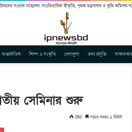
ষদের সংবাদ সম্মেলন: সাংবিধানিক স্বীকৃতি, পৃথক মন্ত্রণালয় ও ভূমি কমিশন গ
আন্তর্জাতিক
শিল্প ও সংস্কৃতি
খেলাধুলা
তথ্য প্রযুক্তি
সাক্ষাৎকা
াতীয় সেমিনার শুরু
282
পড়ার সময়ঃ ১ মিনিট
Pocket