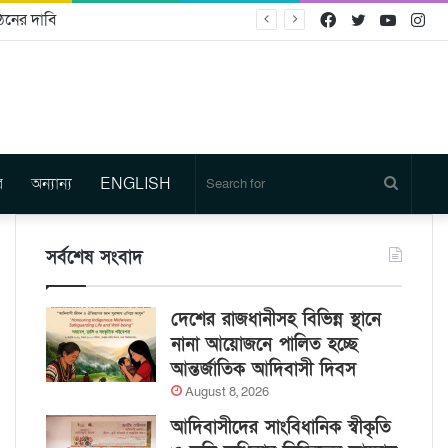
ঠনের দাবি
Facebook
Twitter
YouTu
In
র
অন্যান্য
ENGLISH
Search
for
সর্বশেষ সংবাদ
দেশের রাজধানীসহ বিভিন্ন স্থানে
নানা আয়োজনে পালিত হচ্ছে
আন্তর্জাতিক আদিবাসী দিবস
August 8, 2026
আদিবাসীদের সাংবিধানিক স্বীকৃতি