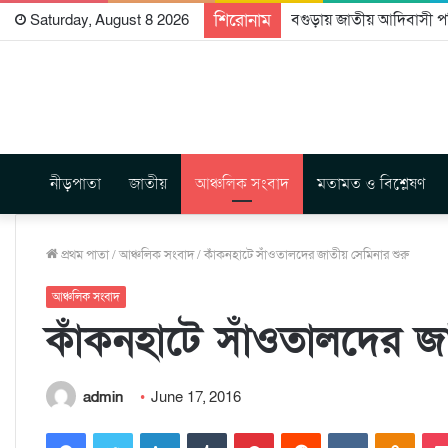
শিরোনাম
বগুড়ায় জাতীয় আদিবাসী পরি
Saturday, August 8 2026
নীড়পাতা
জাতীয়
আঞ্চলিক সংবাদ
মতামত ও বিশ্লেষণ
প্রথম পাতা
/
আঞ্চলিক সংবাদ
/
কাঁকনহাটে সাঁওতালদের জাতীয় সেমিনার শুরু
আঞ্চলিক সংবাদ
কাঁকনহাটে সাঁওতালদের জ
admin
June 17, 2016
Facebook
Twitter
LinkedIn
Tumblr
Pinterest
Reddit
VKontakte
Odnoklassniki