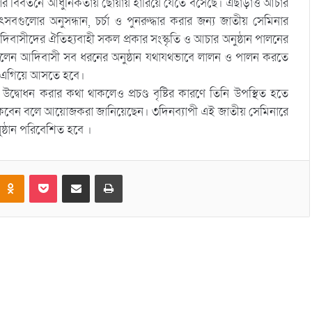
লের বিবর্তনে আধুনিকতায় ছোঁয়ায় হারিয়ে যেতে বসেছে। এছাড়াও আচার
গুলোর অনুসন্ধান, চর্চা ও পুনরুদ্ধার করার জন্য জাতীয় সেমিনার
িবাসীদের ঐতিহ্যবাহী সকল প্রকার সংস্কৃতি ও আচার অনুষ্ঠান পালনের
র বলেন আদিবাসী সব ধরনের অনুষ্ঠান যথাযথভাবে লালন ও পালন করতে
ে এগিয়ে আসতে হবে।
োধন করার কথা থাকলেও প্রচণ্ড বৃষ্টির কারণে তিনি উপস্থিত হতে
 থাকবেন বলে আয়োজকরা জানিয়েছেন। ৩দিনব্যাপী এই জাতীয় সেমিনারে
ুষ্ঠান পরিবেশিত হবে ।
Odnoklassniki
Pocket
Share via Email
Print