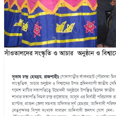
সূভাষ চন্দ্র হেমব্রম, রাজশাহীঃ
গোদাগাড়ীর কাঁকনহাট পৌরসভা মিল
সাংস্কৃতিক, আচার অনুষ্ঠান ও বিশ্বাসের উপর ৩দিনব্যাপী জাতীয় স
গনেশ মার্ডির সভাপতিত্বে উদ্বোধনী অনুষ্ঠানে উপস্থিত ছিলেন জাতী
শাখার সভাপতি বিমল চন্দ্র রাজোয়ার, আসুস এর নির্বাহী পরিচালক র
মাস্টার, প্রাক্তন জেলা সমবায় অফিসার সূর্য হেমব্রম, আদিবাসী পর
নেতৃবৃন্দসহ বিপুল সংখ্যক সাধারণ আদিবাসী জনগণ যোগ দেন। উদ