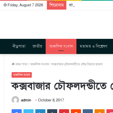
শিরোনাম
প্রকাশিত হতে যাচ্ছে দি রাবুগ
Friday, August 7 2026
নীড়পাতা
জাতীয়
আঞ্চলিক সংবাদ
মতামত ও বিশ্লেষণ
প্রথম পাতা
/
আঞ্চলিক সংবাদ
/
কক্সবাজার চৌফলদন্ডীতে বৌদ্ধ বিহারে হামলা
আঞ্চলিক সংবাদ
কক্সবাজার চৌফলদন্ডীতে ব
admin
October 8, 2017
Facebook
Twitter
LinkedIn
Tumblr
Pinterest
Reddit
VKontakte
Odnoklassniki