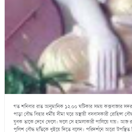
গত শনিবার রাত আনুমানিক ১২.০০ ঘটিকার সময় কক্সবাজার সদর 
পাড়া বৌদ্ধ বিহার ধর্মীয় সীমা ঘরে অস্থায়ী বসবাসকারী রোহিঙ্গা বৌ
যুবক তাকে দেখে ফেলে। ফলে সে হামলাকারী পালিয়ে যায়। আজ রব
পুলিশ বৌদ্ধ মূর্তিকে ধুইয়ে দিতে বলেন। পরিদর্শনে আরো উপস্থিত ছি