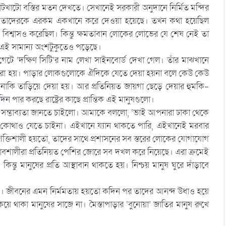
টখাটো বস্তির মতন দেখতে। সেখানেই সরকারী অনুদানে নির্মিত মন্দির
র হয় তাদেরকে এরকম একখানে করে দেওয়া হয়েছে। তখন কথা হয়েছিল
িশ্বাসও করেছিল। কিন্তু ক্ষমতাবান লোকের লোভের যে শেষ নেই তা
 এই সামান্য অংশটুকুতেও পড়েছে।
টে ‘দক্ষিণ সিটি’র নাম লেখা সাইনবোর্ড দেখা গেল। তাঁর মাঝখানে
ার করা হয়। পাড়ার লোকগুলোকে ঐদিকে যেতে দেয়া হয়না বলে কেউ কেউ
াকি তাড়িয়ে দেয়া হয়। আর প্রতিনিয়ত জায়গা ছেড়ে দেয়ার হুমকি-
িন পার করছে রাষ্ট্রের কাছে প্রান্তিক এই মানুষগুলো।
ম্ভাব্যতা জানতে চাইলো। আমাকে বললো, ‘ভাই আপনারা ঢাকা থেকে
োথাও যেতে চাইনা। এইখানে য্যান থাকতে পারি, এইখানেই মরবার
শক্তিশালী হয়তো, তাদের সাথে প্রশাসনের সব স্তরের লোকের যোগাযোগ
প্রভাবশালীরা প্রতিনিয়ত পেশির জোরে সব দখল করে নিয়েছে। এরা ক্রমেই
ন্তু মানুষের প্রতি আস্থাবান থাকতে হয়। নিশ্চয় মানুষ ঘুরে দাঁড়াবে
খলাম। জীবনের এমন নির্মমতায় হয়তো কদিন পর তাদের আনন্দ উধাও হয়ে
ে থাকা মানুষের সাজে না। মৈস্তাপাড়ার ‘বুনোয়া’ জাতির মানুষ রুখে