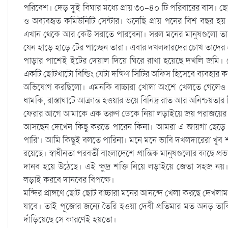
পরিবেশ। দেড় দুই বিঘার মধ্যে প্রায় ৩০-৪০ টি পরিবারের বাস। ছো
ও অব্যবহৃত কমিউনিটি সেন্টার। শুনেছি প্রায় পনের বিশ বছ
এখান থেকে আর কেউ সরাতে পারবেনা। সরল মনের মানুষগুলো তা ব
যেন হাড়ে হাড়ে টের পাচ্ছেন তারা। এবার দখলদারদের চোখ তাদের
পাড়ার পাশেই ইটের দেয়াল দিয়ে ঘিরে রাখা হয়েছে দখলি জমি। গে
একটি ছোটখাটো বিল্ডিং যেটা দক্ষিণ সিটির অফিস হিসেবে ব্যবহ
অভিযোগ করছিলো। এমনকি বাচ্চারা খোলা অংশে খেলতে গেলেও ন
ধামকি, রাস্তাঘাটে আক্রান্ত হওয়ার ভয়ে বিনিদ্র রাত আর অনিশ্চয়তার দ
ফেরার আগে আমাকে এক তরুণ ডেকে নিয়া লড়াইয়ে জয় পরাজয়ের স
আসছেন দেখেন কিছু করতে পারেন কিনা। আমরা এ জায়গা ছেড়ে ক
পারি’। আমি কিছুই বলতে পারিনা। মনে মনে ভাবি দখলদারেরা খুব 
রয়েছে। স্বাধীনতা পরবর্তী বাংলাদেশে প্রান্তিক মানুষগুলোর কাছে 
দানব হয়ে উঠেছে। এই ক্ষুদ্র শক্তি নিয়ে লড়াইয়ে জেতা সহজ নয়। কি
লড়াই করবে দানবের বিপক্ষে।
মন্দির প্রাঙ্গণে ছোট ছোট বাচ্চারা মনের আনন্দে খেলা করছে দে
যাবে। তাই পূজোর জন্যে তৈরি হওয়া দেবী প্রতিমার মত অনড় তাকিয়
দাঁড়িয়েছে সে কারণেই হয়তো।