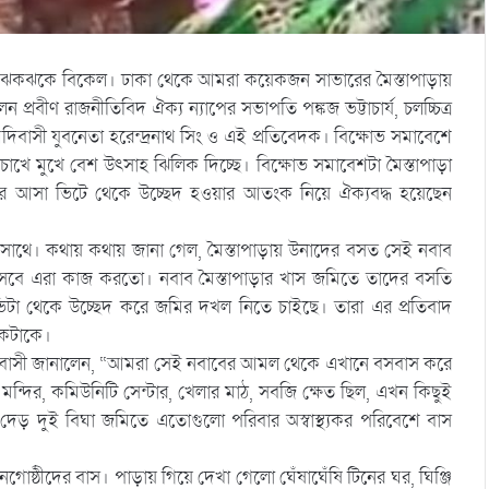
 ঝকঝকে বিকেল। ঢাকা থেকে আমরা কয়েকজন সাভারের মৈস্তাপাড়ায়
বীণ রাজনীতিবিদ ঐক্য ন্যাপের সভাপতি পঙ্কজ ভট্টাচার্য, চলচ্চিত্র
িবাসী যুবনেতা হরেন্দ্রনাথ সিং ও এই প্রতিবেদক। বিক্ষোভ সমাবেশে
ে মুখে বেশ উৎসাহ ঝিলিক দিচ্ছে। বিক্ষোভ সমাবেশটা মৈস্তাপাড়া
রে আসা ভিটে থেকে উচ্ছেদ হওয়ার আতংক নিয়ে ঐক্যবদ্ধ হয়েছেন
াথে। কথায় কথায় জানা গেল, মৈস্তাপাড়ায় উনাদের বসত সেই নবাব
সেবে এরা কাজ করতো। নবাব মৈস্তাপাড়ার খাস জমিতে তাদের বসতি
তভিটা থেকে উচ্ছেদ করে জমির দখল নিতে চাইছে। তারা এর প্রতিবাদ
োকটাকে।
দিবাসী জানালেন, “আমরা সেই নবাবের আমল থেকে এখানে বসবাস করে
ন্দির, কমিউনিটি সেন্টার, খেলার মাঠ, সবজি ক্ষেত ছিল, এখন কিছুই
দেড় দুই বিঘা জমিতে এতোগুলো পরিবার অস্বাস্থ্যকর পরিবেশে বাস
গোষ্ঠীদের বাস। পাড়ায় গিয়ে দেখা গেলো ঘেঁষাঘেঁষি টিনের ঘর, ঘিঞ্জি