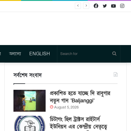
Facebook
Twitter
YouTu
In
র
অন্যান্য
ENGLISH
Search
for
সর্বশেষ সংবাদ
প্রকাশিত হতে যাচ্ছে দি রাবুগার
নতুন গান ‘Baljanggi’
August 5, 2026
চিটাগং হিল ট্রাক্টস রাইটার্স
ইউনিয়ন এর কেন্দ্রীয় নেতৃত্বে