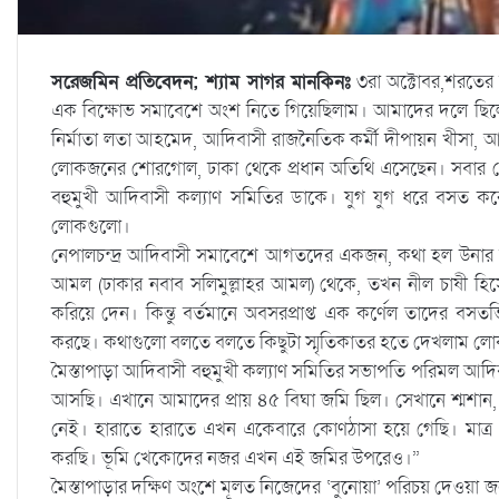
সরেজমিন প্রতিবেদন; শ্যাম সাগর মানকিনঃ
৩রা অক্টোবর,শরতের
এক বিক্ষোভ সমাবেশে অংশ নিতে গিয়েছিলাম। আমাদের দলে ছিলেন প্র
নির্মাতা লতা আহমেদ, আদিবাসী রাজনৈতিক কর্মী দীপায়ন খীসা, আদ
লোকজনের শোরগোল, ঢাকা থেকে প্রধান অতিথি এসেছেন। সবার চোখ
বহুমুখী আদিবাসী কল্যাণ সমিতির ডাকে। যুগ যুগ ধরে বসত ক
লোকগুলো।
নেপালচন্দ্র আদিবাসী সমাবেশে আগতদের একজন, কথা হল উনার স
আমল (ঢাকার নবাব সলিমুল্লাহর আমল) থেকে, তখন নীল চাষী হি
করিয়ে দেন। কিন্তু বর্তমানে অবসরপ্রাপ্ত এক কর্ণেল তাদের বস
করছে। কথাগুলো বলতে বলতে কিছুটা স্মৃতিকাতর হতে দেখলাম ল
মৈস্তাপাড়া আদিবাসী বহুমুখী কল্যাণ সমিতির সভাপতি পরিমল আ
আসছি। এখানে আমাদের প্রায় ৪৫ বিঘা জমি ছিল। সেখানে শ্মশান, ম
নেই। হারাতে হারাতে এখন একেবারে কোণঠাসা হয়ে গেছি। মাত্র 
করছি। ভূমি খেকোদের নজর এখন এই জমির উপরেও।”
মৈস্তাপাড়ার দক্ষিণ অংশে মূলত নিজেদের ‘বুনোয়া’ পরিচয় দেওয়া জন