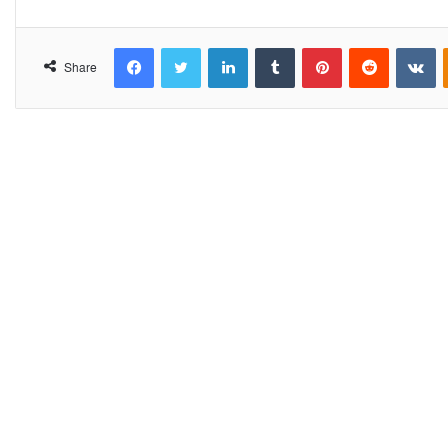
Facebook
Twitter
LinkedIn
Tumblr
Pinterest
Reddit
VKontakte
Share