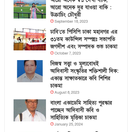
আরো অনেক স্বপ্ন দেখা বাকি,
আরো অনেক দূর যাওয়া বাকি :
উক্রাচিং চৌধুরী
September 18, 2023
ঢাবি’তে পিসিপি ঢাকা মহানগর এর
৩১তম কাউন্সিল সম্পন্নঃ সভাপতি
জগদীশ এবং সম্পাদক শুভ চাকমা
October 7, 2023
নিজস্ব সত্ত্বা ও মূল্যবোধই
আদিবাসী সংস্কৃতির শক্তিশালী দিক:
একান্ত সাক্ষাতকারে কবি শিশির
চাকমা
August 8, 2023
বাংলা একাডেমি সাহিত্য পুরস্কার
পাচ্ছেন আদিবাসী কবি ও
সাহিত্যিক মৃত্তিকা চাকমা
January 25, 2024